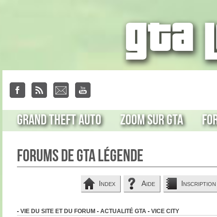
Grand Theft Auto
Zoom sur GTA
Fo
Forums de GTA Légende
Index
Aide
Inscription
-
VIE DU SITE ET DU FORUM
-
ACTUALITÉ GTA
-
VICE CITY