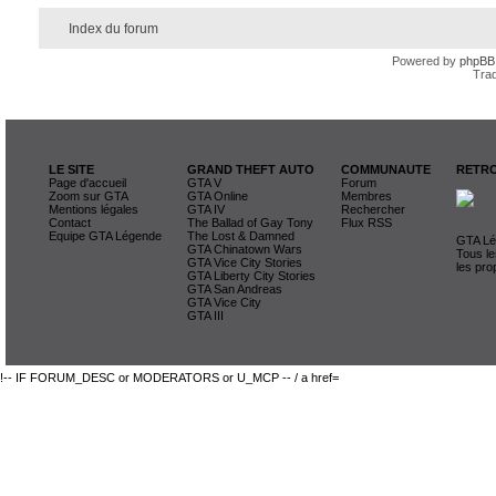
Index du forum
Powered by
phpBB
Trad
LE SITE
GRAND THEFT AUTO
COMMUNAUTE
RETRO
Page d'accueil
GTA V
Forum
Zoom sur GTA
GTA Online
Membres
Mentions légales
GTA IV
Rechercher
Contact
The Ballad of Gay Tony
Flux RSS
Equipe GTA Légende
The Lost & Damned
GTA Lég
GTA Chinatown Wars
Tous le
GTA Vice City Stories
les pro
GTA Liberty City Stories
GTA San Andreas
GTA Vice City
GTA III
!-- IF FORUM_DESC or MODERATORS or U_MCP -- / a href=