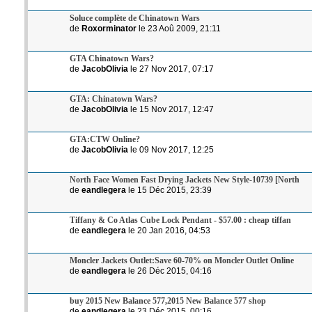
Soluce complète de Chinatown Wars
de
Roxorminator
le 23 Aoû 2009, 21:11
GTA Chinatown Wars?
de
JacobOlivia
le 27 Nov 2017, 07:17
GTA: Chinatown Wars?
de
JacobOlivia
le 15 Nov 2017, 12:47
GTA:CTW Online?
de
JacobOlivia
le 09 Nov 2017, 12:25
North Face Women Fast Drying Jackets New Style-10739 [North
de
eandlegera
le 15 Déc 2015, 23:39
Tiffany & Co Atlas Cube Lock Pendant - $57.00 : cheap tiffan
de
eandlegera
le 20 Jan 2016, 04:53
Moncler Jackets Outlet:Save 60-70% on Moncler Outlet Online
de
eandlegera
le 26 Déc 2015, 04:16
buy 2015 New Balance 577,2015 New Balance 577 shop
de
eandlegera
le 23 Déc 2015, 00:16