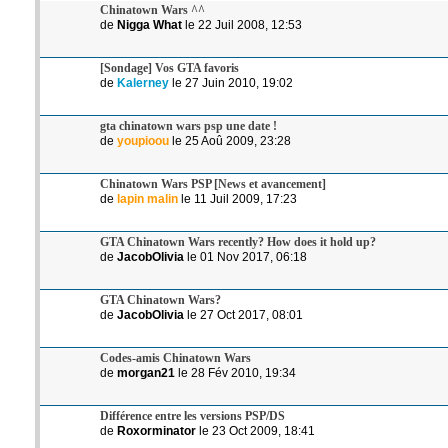
Chinatown Wars ^^
de
Nigga What
le 22 Juil 2008, 12:53
[Sondage] Vos GTA favoris
de
Kalerney
le 27 Juin 2010, 19:02
gta chinatown wars psp une date !
de
youpioou
le 25 Aoû 2009, 23:28
Chinatown Wars PSP [News et avancement]
de
lapin malin
le 11 Juil 2009, 17:23
GTA Chinatown Wars recently? How does it hold up?
de
JacobOlivia
le 01 Nov 2017, 06:18
GTA Chinatown Wars?
de
JacobOlivia
le 27 Oct 2017, 08:01
Codes-amis Chinatown Wars
de
morgan21
le 28 Fév 2010, 19:34
Différence entre les versions PSP/DS
de
Roxorminator
le 23 Oct 2009, 18:41