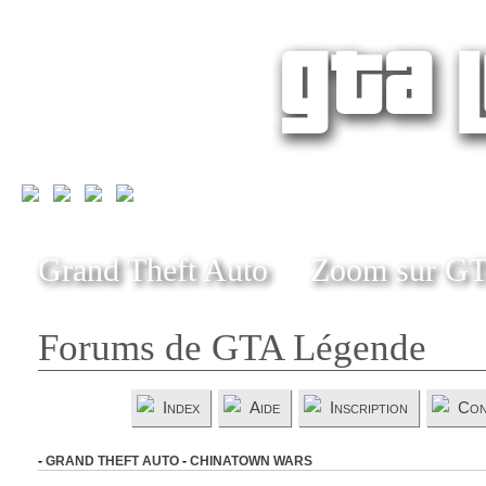
Grand Theft Auto
Zoom sur G
Forums de GTA Légende
Index
Aide
Inscription
Con
-
GRAND THEFT AUTO
-
CHINATOWN WARS