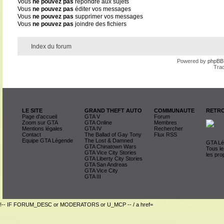
Vous
ne pouvez pas
répondre aux sujets
Vous
ne pouvez pas
éditer vos messages
Vous
ne pouvez pas
supprimer vos messages
Vous
ne pouvez pas
joindre des fichiers
Index du forum
Powered by
phpBB
Trad
LE SITE
GRAND THEFT AUTO
COMMUNAUTE
RETRO
Page d'accueil
GTA V
Forum
Zoom sur GTA
GTA Online
Membres
Mentions légales
GTA IV
Rechercher
Contact
The Ballad of Gay Tony
Flux RSS
Equipe GTA Légende
The Lost & Damned
GTA Lég
GTA Chinatown Wars
Tous le
GTA Vice City Stories
les pro
GTA Liberty City Stories
GTA San Andreas
GTA Vice City
GTA III
!-- IF FORUM_DESC or MODERATORS or U_MCP -- / a href=