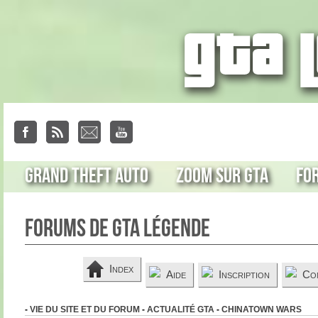
Grand Theft Auto
Zoom sur GTA
Fo
Forums de GTA Légende
Index
Aide
Inscription
Co
-
VIE DU SITE ET DU FORUM
-
ACTUALITÉ GTA
-
CHINATOWN WARS