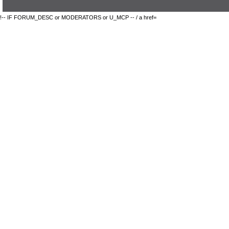
!-- IF FORUM_DESC or MODERATORS or U_MCP -- / a href=