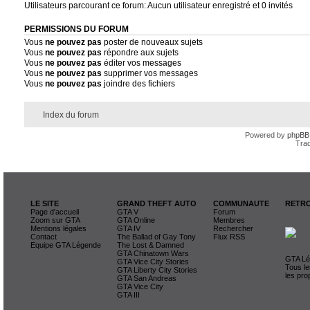
Utilisateurs parcourant ce forum: Aucun utilisateur enregistré et 0 invités
PERMISSIONS DU FORUM
Vous
ne pouvez pas
poster de nouveaux sujets
Vous
ne pouvez pas
répondre aux sujets
Vous
ne pouvez pas
éditer vos messages
Vous
ne pouvez pas
supprimer vos messages
Vous
ne pouvez pas
joindre des fichiers
Index du forum
Powered by
phpBB
Trad
LE SITE
GRAND THEFT AUTO
COMMUNAUTE
RETRO
Page d'accueil
GTA V
Forum
Zoom sur GTA
GTA Online
Membres
Mentions légales
GTA IV
Rechercher
Contact
The Ballad of Gay Tony
Flux RSS
Equipe GTA Légende
The Lost & Damned
GTA Chinatown Wars
GTA Lég
GTA Vice City Stories
Tous le
GTA Liberty City Stories
les pro
GTA San Andreas
GTA Vice City
GTA III