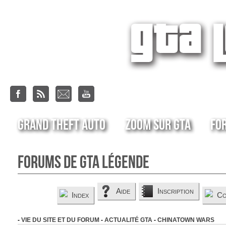
Grand Theft Auto
Zoom sur GTA
Fo
Forums de GTA Légende
Aide
Inscription
Index
Co
-
VIE DU SITE ET DU FORUM
-
ACTUALITÉ GTA
-
CHINATOWN WARS