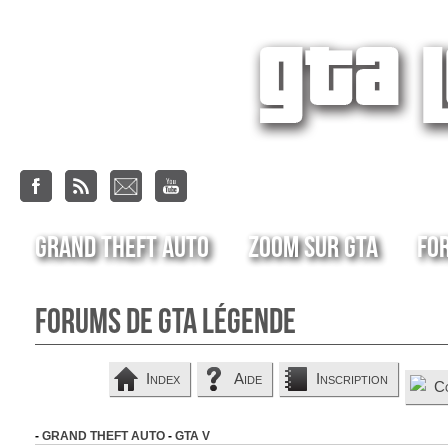
Grand Theft Auto
Zoom sur GTA
Fo
Forums de GTA Légende
Index
Aide
Inscription
C
-
GRAND THEFT AUTO
-
GTA V