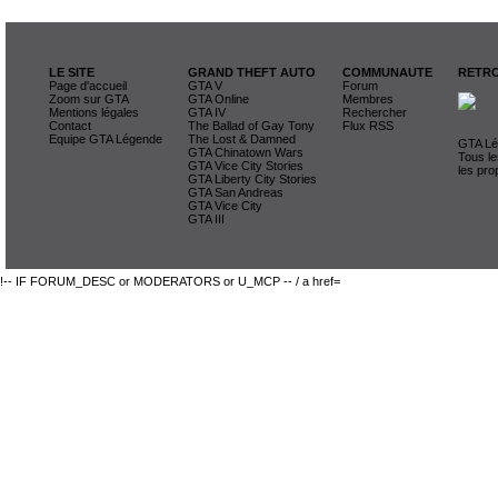
LE SITE
GRAND THEFT AUTO
COMMUNAUTE
RETRO
Page d'accueil
GTA V
Forum
Zoom sur GTA
GTA Online
Membres
Mentions légales
GTA IV
Rechercher
Contact
The Ballad of Gay Tony
Flux RSS
Equipe GTA Légende
The Lost & Damned
GTA Lég
GTA Chinatown Wars
Tous le
GTA Vice City Stories
les pro
GTA Liberty City Stories
GTA San Andreas
GTA Vice City
GTA III
!-- IF FORUM_DESC or MODERATORS or U_MCP -- / a href=