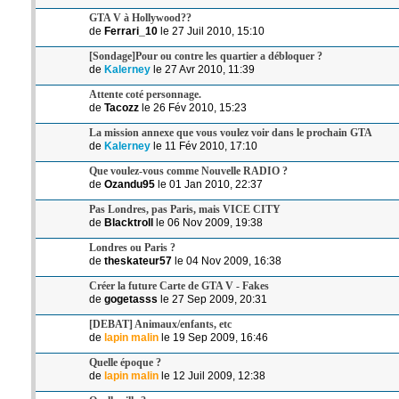
GTA V à Hollywood??
de
Ferrari_10
le 27 Juil 2010, 15:10
[Sondage]Pour ou contre les quartier a débloquer ?
de
Kalerney
le 27 Avr 2010, 11:39
Attente coté personnage.
de
Tacozz
le 26 Fév 2010, 15:23
La mission annexe que vous voulez voir dans le prochain GTA
de
Kalerney
le 11 Fév 2010, 17:10
Que voulez-vous comme Nouvelle RADIO ?
de
Ozandu95
le 01 Jan 2010, 22:37
Pas Londres, pas Paris, mais VICE CITY
de
Blacktroll
le 06 Nov 2009, 19:38
Londres ou Paris ?
de
theskateur57
le 04 Nov 2009, 16:38
Créer la future Carte de GTA V - Fakes
de
gogetasss
le 27 Sep 2009, 20:31
[DEBAT] Animaux/enfants, etc
de
lapin malin
le 19 Sep 2009, 16:46
Quelle époque ?
de
lapin malin
le 12 Juil 2009, 12:38