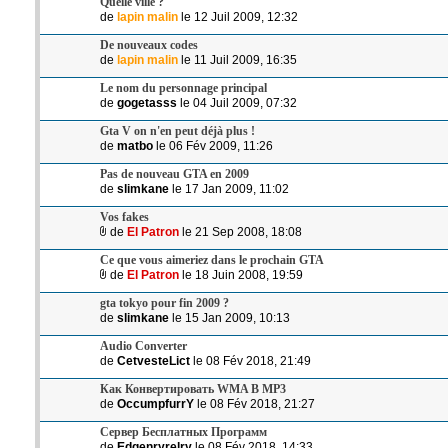
Quelle ville ?
de
lapin malin
le 12 Juil 2009, 12:32
De nouveaux codes
de
lapin malin
le 11 Juil 2009, 16:35
Le nom du personnage principal
de
gogetasss
le 04 Juil 2009, 07:32
Gta V on n'en peut déjà plus !
de
matbo
le 06 Fév 2009, 11:26
Pas de nouveau GTA en 2009
de
slimkane
le 17 Jan 2009, 11:02
Vos fakes
de
El Patron
le 21 Sep 2008, 18:08
Ce que vous aimeriez dans le prochain GTA
de
El Patron
le 18 Juin 2008, 19:59
gta tokyo pour fin 2009 ?
de
slimkane
le 15 Jan 2009, 10:13
Audio Converter
de
CetvesteLict
le 08 Fév 2018, 21:49
Как Конвертировать WMA В MP3
de
OccumpfurrY
le 08 Fév 2018, 21:27
Сервер Бесплатных Программ
de
Edgenryrelry
le 08 Fév 2018, 14:33