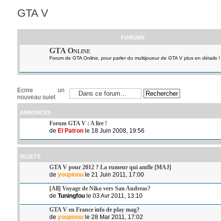
GTA V
FORUMS
GTA Online
Forum de GTA Online, pour parler du multijoueur de GTA V plus en détails !
Ecrire un
nouveau sujet
ANNONCES
Forum GTA V : A lire !
de
El Patron
le 18 Juin 2008, 19:56
SUJETS
GTA V pour 2012 ? La rumeur qui amfle [MAJ]
de
youpioou
le 21 Juin 2011, 17:00
[All] Voyage de Niko vers San Andreas?
de
Tuningfou
le 03 Avr 2011, 13:10
GTA V en France info de play mag?
de
youpioou
le 28 Mar 2011, 17:02