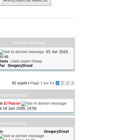
DERNIER MESSAGE
03 Avr 2024,
05:46
Dans
:
cialis super cheap
Par
:
GregoryDreaf
92 sujets •
Page
1
sur
4
•
1
2
3
4
RNIER MESSAGE
de
El Patron
le 18 Juin 2008, 19:56
RNIER MESSAGE
de
GregoryDreaf