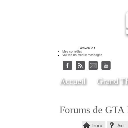
Bienvenue
!
Mes contrôles
Voir les nouveaux messages
Accueil
Grand Th
Forums de GTA 
Index
Aide