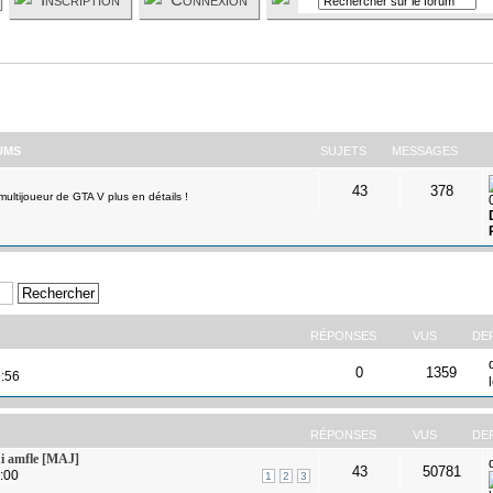
UMS
SUJETS
MESSAGES
43
378
ultijoueur de GTA V plus en détails !
RÉPONSES
VUS
DE
0
1359
9:56
RÉPONSES
VUS
DE
i amfle [MAJ]
43
50781
7:00
1
2
3