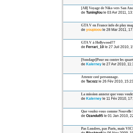
[All] Voyage de Niko vers San An
de
Tuningfou
le 03 Avr 2011, 13
GTA V en France info de play ma
de
youpioou
le 28 Mar 2011, 17
GTA V à Hollywood??
de
Ferrari_10
le 27 Juil 2010, 
[Sondage]Pour ou contre les quart
de
Kalerney
le 27 Avr 2010, 11:
Attente coté personnage.
de
Tacozz
le 26 Fév 2010, 15:2
La mission annexe que vous voule
de
Kalerney
le 11 Fév 2010, 17
Que voulez-vous comme Nouvell
de
Ozandu95
le 01 Jan 2010, 2
Pas Londres, pas Paris, mais V
de
Blacktroll
le 06 Nov 2009, 1