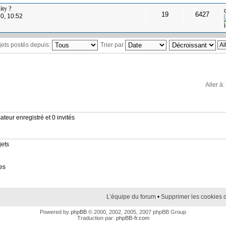
ity ?
19
6427
0, 10:52
ujets postés depuis:
Trier par
Aller à:
ateur enregistré et 0 invités
jets
es
L’équipe du forum
•
Supprimer les cookies 
Powered by
phpBB
© 2000, 2002, 2005, 2007 phpBB Group
Traduction par:
phpBB-fr.com