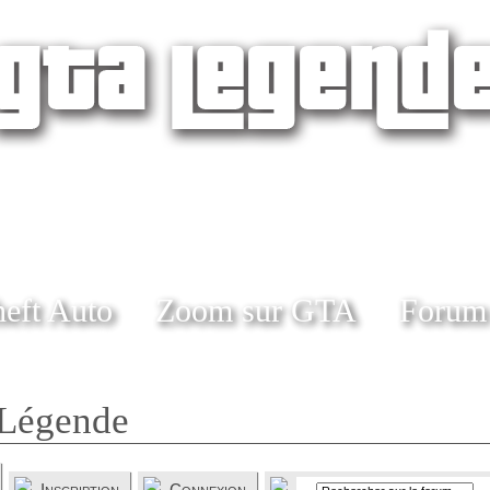
eft Auto
Zoom sur GTA
Forum
Légende
Inscription
Connexion