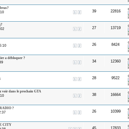
dreas?
39
22816
:10
1
2
g?
27
13719
:02
1
2
26
8424
15:10
1
2
ier a débloquer ?
34
12360
39
1
2
28
9522
3
1
2
z voir dans le prochain GTA
38
16664
:10
1
2
e RADIO ?
26
10399
2:37
1
2
ICE CITY
45
17833
9:38