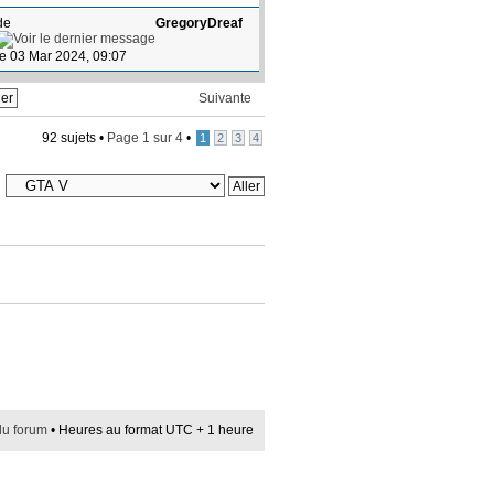
de
GregoryDreaf
le 03 Mar 2024, 09:07
Suivante
92 sujets •
Page
1
sur
4
•
1
2
3
4
du forum
• Heures au format UTC + 1 heure