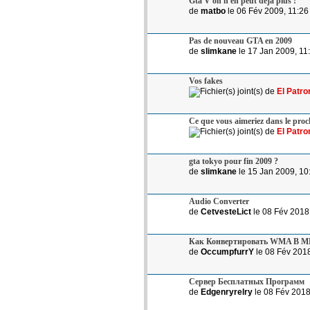
Gta V on n'en peut déjà plus !
de
matbo
le 06 Fév 2009, 11:26
Pas de nouveau GTA en 2009
de
slimkane
le 17 Jan 2009, 11
Vos fakes
de
El Patro
Ce que vous aimeriez dans le pro
de
El Patro
gta tokyo pour fin 2009 ?
de
slimkane
le 15 Jan 2009, 10
Audio Converter
de
CetvesteLict
le 08 Fév 2018
Как Конвертировать WMA В M
de
OccumpfurrY
le 08 Fév 2018
Сервер Бесплатных Программ
de
Edgenryrelry
le 08 Fév 2018