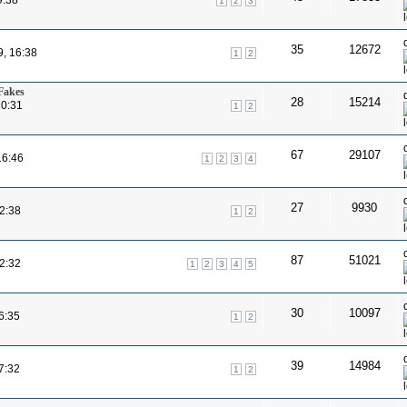
1
2
3
35
12672
, 16:38
1
2
 Fakes
28
15214
20:31
1
2
67
29107
16:46
1
2
3
4
27
9930
12:38
1
2
87
51021
12:32
1
2
3
4
5
30
10097
16:35
1
2
39
14984
07:32
1
2