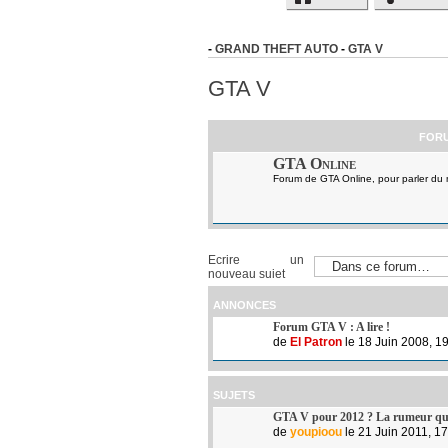
-
GRAND THEFT AUTO
-
GTA V
GTA V
FOR
GTA Online
Forum de GTA Online, pour parler du m
Ecrire un
nouveau sujet
ANNONCES
Forum GTA V : A lire !
de
El Patron
le 18 Juin 2008, 1
SUJETS
GTA V pour 2012 ? La rumeur qu
de
youpioou
le 21 Juin 2011, 1