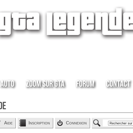
 Auto
Zoom sur GTA
Forum
Contact
de
Aide
Inscription
Connexion