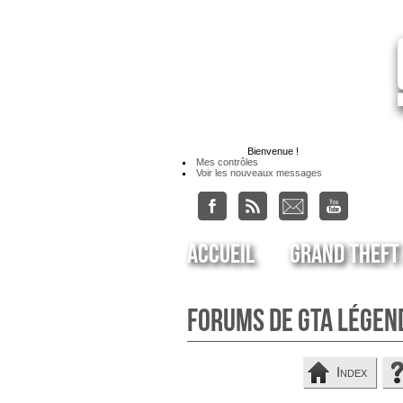
Bienvenue
!
Mes contrôles
Voir les nouveaux messages
Accueil
Grand Theft
Forums de GTA Légen
Index