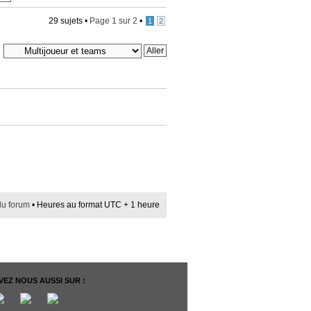
29 sujets •
Page
1
sur
2
•
1
2
du forum
• Heures au format UTC + 1 heure
EZ NOUS AUSSI SUR :