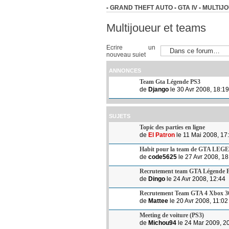
-
GRAND THEFT AUTO
-
GTA IV
-
MULTIJ
Multijoueur et teams
Ecrire un
nouveau sujet
ANNONCES
Team Gta Légende PS3
de
Django
le 30 Avr 2008, 18:19
SUJETS
Topic des parties en ligne
de
El Patron
le 11 Mai 2008, 17
Habit pour la team de GTA LE
de
code5625
le 27 Avr 2008, 18
Recrutement team GTA Légende 
de
Dingo
le 24 Avr 2008, 12:44
Recrutement Team GTA 4 Xbox 3
de
Mattee
le 20 Avr 2008, 11:02
Meeting de voiture (PS3)
de
Michou94
le 24 Mar 2009, 2