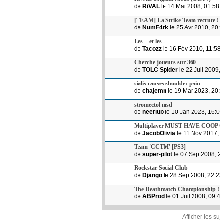
de
RiVAL
le 14 Mai 2008, 01:58
[TEAM] La Strike Team recrute !
de
NumF4rk
le 25 Avr 2010, 20
Les + et les -
de
Tacozz
le 16 Fév 2010, 11:5
Cherche joueurs sur 360
de
TOLC Spider
le 22 Juil 2009
cialis causes shoulder pain
de
chajemn
le 19 Mar 2023, 20
stromectol msd
de
heeriub
le 10 Jan 2023, 16:
Multiplayer MUST HAVE COOP
de
JacobOlivia
le 11 Nov 2017,
Team 'CCTM' [PS3]
de
super-pilot
le 07 Sep 2008, 
Rockstar Social Club
de
Django
le 28 Sep 2008, 22:2
The Deathmatch Championship !
de
ABProd
le 01 Juil 2008, 09:
Afficher les s