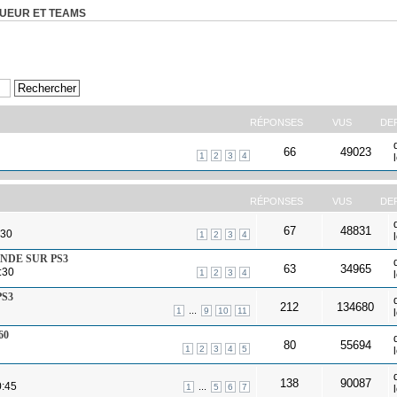
OUEUR ET TEAMS
RÉPONSES
VUS
DE
66
49023
1
2
3
4
RÉPONSES
VUS
DE
67
48831
:30
1
2
3
4
GENDE SUR PS3
63
34965
:30
1
2
3
4
PS3
212
134680
...
1
9
10
11
60
80
55694
1
2
3
4
5
138
90087
0:45
...
1
5
6
7