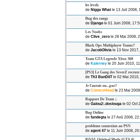
les levels
de
Nigga What
le 13 Juil 2008, 
Bug des rangs
de
Django
le 01 Juin 2008, 17:
Les Noobs
de
Clive_zero
le 28 Mai 2008, 
Black Ops Multiplayer Teams?
de
JacobOlivia
le 13 Nov 2017,
Team GTA Legende Xbox 360
de
Kalerney
le 20 Juin 2010, 1
[PS3] Le Gang des SeverZ recrute 
de
Th3 BanDiiT
le 02 Mai 2010,
Je l'aurais ou...pas?
de
ComicsHead
le 23 Mai 2009
Rapport De Team :.
de
Galou2:.doslouga
le 02 Oct 
Bug Online
de
fandegta
le 27 Aoû 2008, 22
probleme connexion au PSN
de
agent 47
le 11 Juin 2008, 20
RiVAL Original Mode (GTA 4)