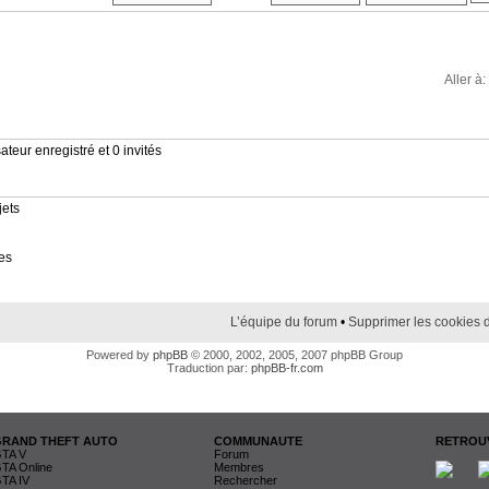
Aller à:
ateur enregistré et 0 invités
jets
es
L’équipe du forum
•
Supprimer les cookies 
Powered by
phpBB
© 2000, 2002, 2005, 2007 phpBB Group
Traduction par:
phpBB-fr.com
GRAND THEFT AUTO
COMMUNAUTE
RETROUV
TA V
Forum
TA Online
Membres
TA IV
Rechercher