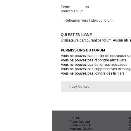
Ecrire un
nouveau sujet
Retourner vers Index du forum
QUI EST EN LIGNE
Utilisateurs parcourant ce forum: Aucun utilis
PERMISSIONS DU FORUM
Vous
ne pouvez pas
poster de nouveaux su
Vous
ne pouvez pas
répondre aux sujets
Vous
ne pouvez pas
éditer vos messages
Vous
ne pouvez pas
supprimer vos messag
Vous
ne pouvez pas
joindre des fichiers
Index du forum
LE SITE
Page d'accueil
G
Zoom sur GTA
G
Mentions légales
G