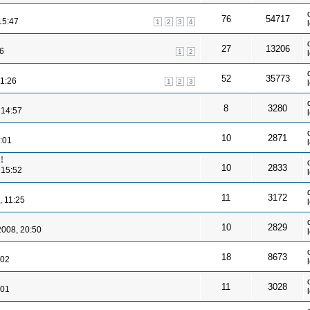
76
54717
15:47
1
2
3
4
27
13206
56
1
2
52
35773
21:26
1
2
3
8
3280
 14:57
10
2871
1:01
!
10
2833
 15:52
11
3172
, 11:25
10
2829
2008, 20:50
18
8673
:02
11
3028
:01