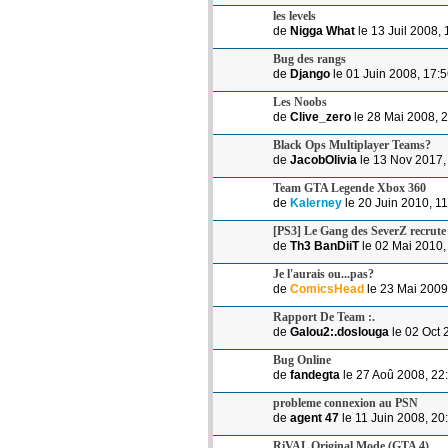
les levels
de
Nigga What
le 13 Juil 2008, 
Bug des rangs
de
Django
le 01 Juin 2008, 17:
Les Noobs
de
Clive_zero
le 28 Mai 2008, 
Black Ops Multiplayer Teams?
de
JacobOlivia
le 13 Nov 2017,
Team GTA Legende Xbox 360
de
Kalerney
le 20 Juin 2010, 1
[PS3] Le Gang des SeverZ recrute 
de
Th3 BanDiiT
le 02 Mai 2010,
Je l'aurais ou...pas?
de
ComicsHead
le 23 Mai 2009
Rapport De Team :.
de
Galou2:.doslouga
le 02 Oct 
Bug Online
de
fandegta
le 27 Aoû 2008, 22
probleme connexion au PSN
de
agent 47
le 11 Juin 2008, 20
RiVAL Original Mode (GTA 4)