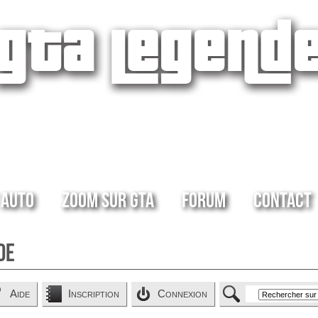
 Auto
Zoom sur GTA
Forum
Contact
de
Aide
Inscription
Connexion