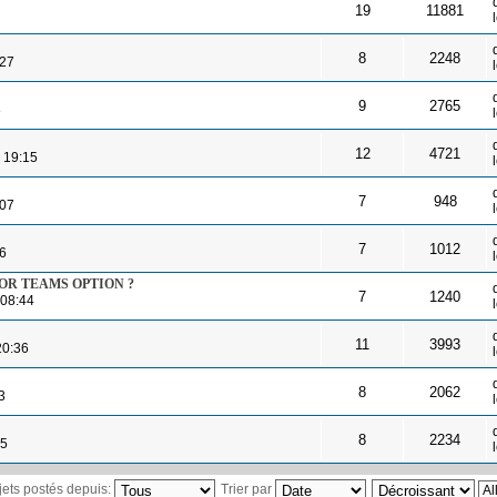
19
11881
8
2248
:27
9
2765
8
12
4721
, 19:15
7
948
:07
7
1012
06
 OR TEAMS OPTION ?
7
1240
 08:44
11
3993
20:36
8
2062
3
8
2234
45
ujets postés depuis:
Trier par