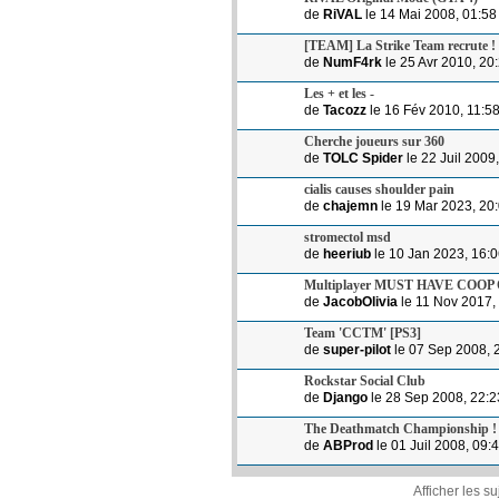
de
RiVAL
le 14 Mai 2008, 01:58
[TEAM] La Strike Team recrute !
de
NumF4rk
le 25 Avr 2010, 20
Les + et les -
de
Tacozz
le 16 Fév 2010, 11:5
Cherche joueurs sur 360
de
TOLC Spider
le 22 Juil 2009
cialis causes shoulder pain
de
chajemn
le 19 Mar 2023, 20
stromectol msd
de
heeriub
le 10 Jan 2023, 16:
Multiplayer MUST HAVE COOP
de
JacobOlivia
le 11 Nov 2017,
Team 'CCTM' [PS3]
de
super-pilot
le 07 Sep 2008, 
Rockstar Social Club
de
Django
le 28 Sep 2008, 22:2
The Deathmatch Championship !
de
ABProd
le 01 Juil 2008, 09:
Afficher les s