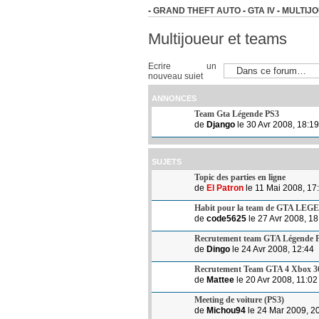
-
GRAND THEFT AUTO
-
GTA IV
-
MULTIJ
Multijoueur et teams
Ecrire un
nouveau sujet
ANNONCES
Team Gta Légende PS3
de
Django
le 30 Avr 2008, 18:19
SUJETS
Topic des parties en ligne
de
El Patron
le 11 Mai 2008, 17
Habit pour la team de GTA LE
de
code5625
le 27 Avr 2008, 18
Recrutement team GTA Légende 
de
Dingo
le 24 Avr 2008, 12:44
Recrutement Team GTA 4 Xbox 3
de
Mattee
le 20 Avr 2008, 11:02
Meeting de voiture (PS3)
de
Michou94
le 24 Mar 2009, 2