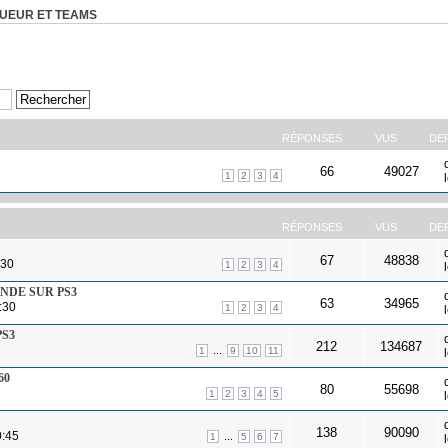
OUEUR ET TEAMS
RÉPONSES
VUS
DE
66
49027
1
2
3
4
RÉPONSES
VUS
DE
67
48838
:30
1
2
3
4
GENDE SUR PS3
63
34965
:30
1
2
3
4
PS3
212
134687
...
1
9
10
11
60
80
55698
1
2
3
4
5
138
90090
0:45
...
1
5
6
7