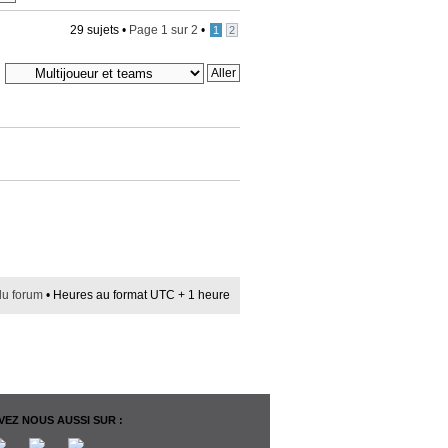
29 sujets •
Page
1
sur
2
•
1
2
du forum
• Heures au format UTC + 1 heure
EZ NOUS AUSSI SUR :