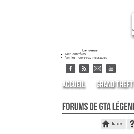
Bienvenue
!
Mes contrôles
Voir les nouveaux messages
Accueil
Grand Theft
Forums de GTA Légen
Index