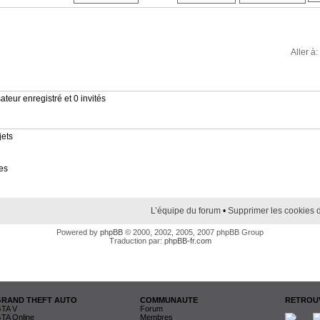
Aller à:
ateur enregistré et 0 invités
jets
es
L’équipe du forum
•
Supprimer les cookies 
Powered by
phpBB
© 2000, 2002, 2005, 2007 phpBB Group
Traduction par:
phpBB-fr.com
GRAND THEFT AUTO
COMMUNAUTE
RETROUV
TA V
Forum
TA Online
Membres