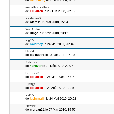
de
hardheavy
le 21 Aoû 2008, 20:03
marcellus_wallace
de
El Patron
le 25 Juin 2008, 23:13
XxMarcoxX
de
Alam
le 15 Mai 2008, 15:04
San.Antho
de
Dingo
le 27 Avr 2008, 23:12
V@l77
de
Kalerney
le 24 Mai 2011, 20:34
Oliv94
de
gta quatre
le 23 Jan 2011, 14:28
Kalerney
de
Yanover
le 20 Déc 2010, 23:07
Gunzen-R
de
El Patron
le 26 Mar 2008, 14:07
Django
de
El Patron
le 21 Aoû 2010, 13:25
V@l77
de
lapin malin
le 24 Mai 2010, 20:52
Pierrick
de
morgan21
le 07 Mar 2010, 15:57