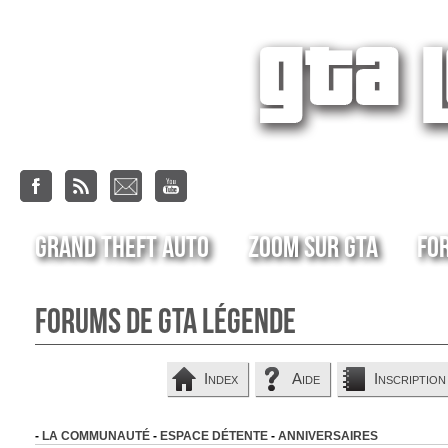
Grand Theft Auto
Zoom sur GTA
Fo
Forums de GTA Légende
Index
Aide
Inscription
-
LA COMMUNAUTÉ
-
ESPACE DÉTENTE
-
ANNIVERSAIRES