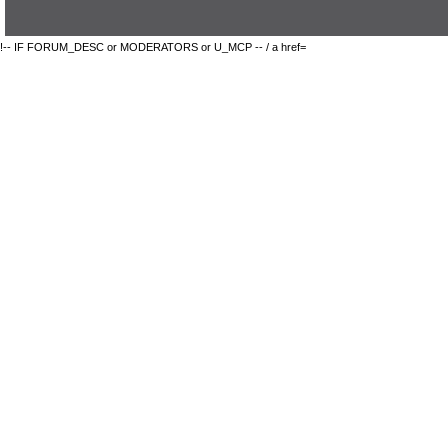
!-- IF FORUM_DESC or MODERATORS or U_MCP -- / a href=