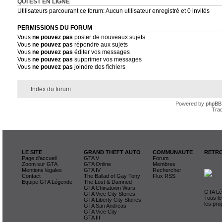
QUI EST EN LIGNE
Utilisateurs parcourant ce forum: Aucun utilisateur enregistré et 0 invités
PERMISSIONS DU FORUM
Vous
ne pouvez pas
poster de nouveaux sujets
Vous
ne pouvez pas
répondre aux sujets
Vous
ne pouvez pas
éditer vos messages
Vous
ne pouvez pas
supprimer vos messages
Vous
ne pouvez pas
joindre des fichiers
Index du forum
Powered by
phpBB
Trad
LE SITE
GRAND THEFT AUTO
COMMUNAUTE
RETRO
Page d'accueil
GTA V
Forum
Zoom sur GTA
GTA Online
Membres
Mentions légales
GTA IV
Rechercher
Contact
The Ballad of Gay Tony
Flux RSS
Equipe GTA Légende
The Lost & Damned
GTA Chinatown Wars
GTA Lég
GTA Vice City Stories
Tous le
GTA Liberty City Stories
les pro
GTA San Andreas
GTA Vice City
GTA III