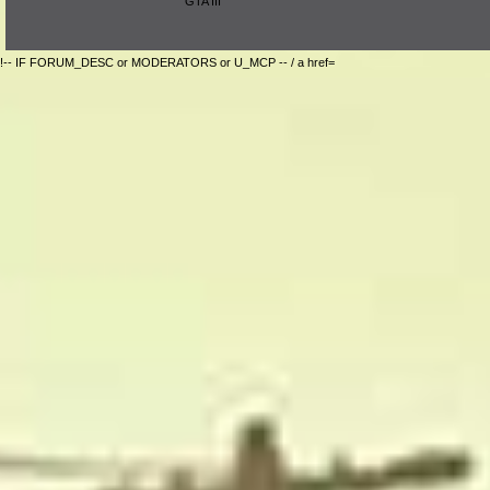
GTA III
!-- IF FORUM_DESC or MODERATORS or U_MCP -- / a href=