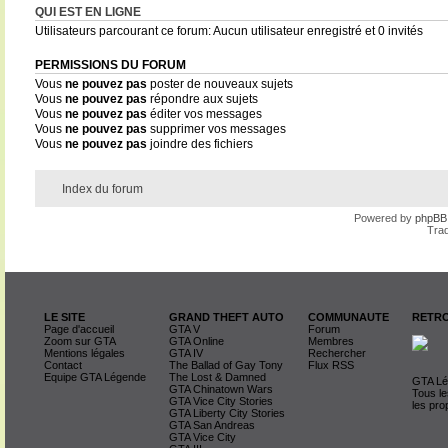
QUI EST EN LIGNE
Utilisateurs parcourant ce forum: Aucun utilisateur enregistré et 0 invités
PERMISSIONS DU FORUM
Vous
ne pouvez pas
poster de nouveaux sujets
Vous
ne pouvez pas
répondre aux sujets
Vous
ne pouvez pas
éditer vos messages
Vous
ne pouvez pas
supprimer vos messages
Vous
ne pouvez pas
joindre des fichiers
Index du forum
Powered by
phpBB
Trad
LE SITE
GRAND THEFT AUTO
COMMUNAUTE
RETRO
Page d'accueil
GTA V
Forum
Zoom sur GTA
GTA Online
Membres
Mentions légales
GTA IV
Rechercher
Contact
The Ballad of Gay Tony
Flux RSS
Equipe GTA Légende
The Lost & Damned
GTA Lég
GTA Chinatown Wars
Tous le
GTA Vice City Stories
les pro
GTA Liberty City Stories
GTA San Andreas
GTA Vice City