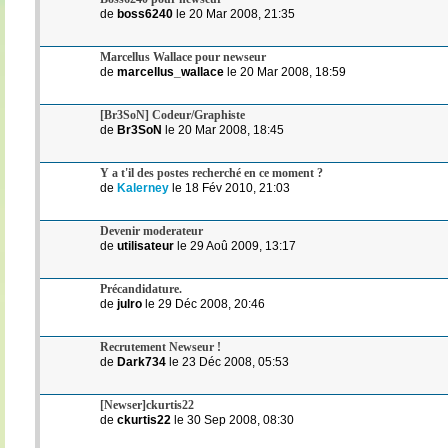
de
boss6240
le 20 Mar 2008, 21:35
Marcellus Wallace pour newseur
de
marcellus_wallace
le 20 Mar 2008, 18:59
[Br3SoN] Codeur/Graphiste
de
Br3SoN
le 20 Mar 2008, 18:45
Y a t'il des postes recherché en ce moment ?
de
Kalerney
le 18 Fév 2010, 21:03
Devenir moderateur
de
utilisateur
le 29 Aoû 2009, 13:17
Précandidature.
de
julro
le 29 Déc 2008, 20:46
Recrutement Newseur !
de
Dark734
le 23 Déc 2008, 05:53
[Newser]ckurtis22
de
ckurtis22
le 30 Sep 2008, 08:30