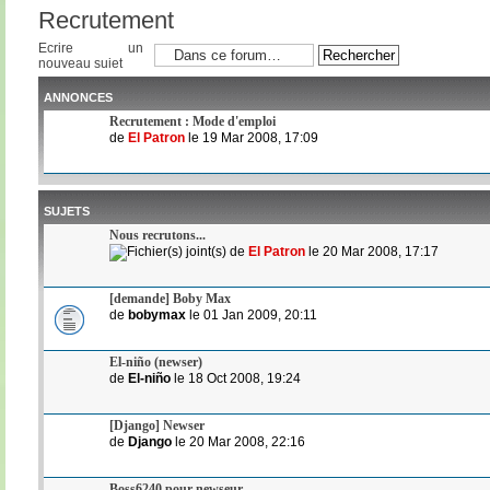
Recrutement
Ecrire un
nouveau sujet
ANNONCES
Recrutement : Mode d'emploi
de
El Patron
le 19 Mar 2008, 17:09
SUJETS
Nous recrutons...
de
El Patron
le 20 Mar 2008, 17:17
[demande] Boby Max
de
bobymax
le 01 Jan 2009, 20:11
El-niño (newser)
de
El-niño
le 18 Oct 2008, 19:24
[Django] Newser
de
Django
le 20 Mar 2008, 22:16
Boss6240 pour newseur