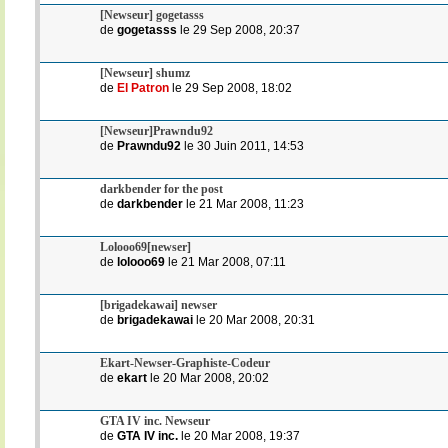
[Newseur] gogetasss
de
gogetasss
le 29 Sep 2008, 20:37
[Newseur] shumz
de
El Patron
le 29 Sep 2008, 18:02
[Newseur]Prawndu92
de
Prawndu92
le 30 Juin 2011, 14:53
darkbender for the post
de
darkbender
le 21 Mar 2008, 11:23
Lolooo69[newser]
de
lolooo69
le 21 Mar 2008, 07:11
[brigadekawai] newser
de
brigadekawai
le 20 Mar 2008, 20:31
Ekart-Newser-Graphiste-Codeur
de
ekart
le 20 Mar 2008, 20:02
GTA IV inc. Newseur
de
GTA IV inc.
le 20 Mar 2008, 19:37