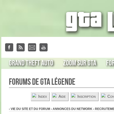
Grand Theft Auto
Zoom sur GTA
Fo
Forums de GTA Légende
Index
Aide
Inscription
Con
-
VIE DU SITE ET DU FORUM
-
ANNONCES DU NETWORK
-
RECRUTEM