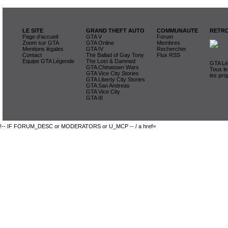
LE SITE
GRAND THEFT AUTO
COMMUNAUTE
RETRO
Page d'accueil
GTA V
Forum
Zoom sur GTA
GTA Online
Membres
Mentions légales
GTA IV
Rechercher
Contact
The Ballad of Gay Tony
Flux RSS
Equipe GTA Légende
The Lost & Damned
GTA Lég
GTA Chinatown Wars
Tous le
GTA Vice City Stories
les pro
GTA Liberty City Stories
GTA San Andreas
GTA Vice City
GTA III
!-- IF FORUM_DESC or MODERATORS or U_MCP -- / a href=