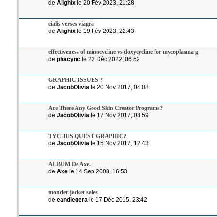
de
Alighix
le 20 Fév 2023, 21:28
cialis verses viagra
de
Alighix
le 19 Fév 2023, 22:43
effectiveness of minocycline vs doxycycline for mycoplasma g
de
phacync
le 22 Déc 2022, 06:52
GRAPHIC ISSUES ?
de
JacobOlivia
le 20 Nov 2017, 04:08
Are There Any Good Skin Creator Programs?
de
JacobOlivia
le 17 Nov 2017, 08:59
TYCHUS QUEST GRAPHIC?
de
JacobOlivia
le 15 Nov 2017, 12:43
ALBUM De Axe.
de
Axe
le 14 Sep 2008, 16:53
moncler jacket sales
de
eandlegera
le 17 Déc 2015, 23:42