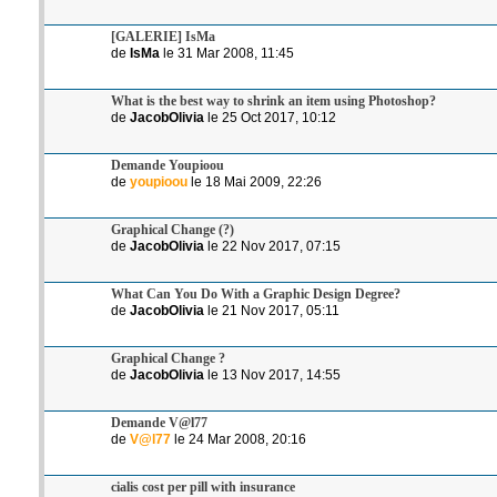
[GALERIE] IsMa
de
IsMa
le 31 Mar 2008, 11:45
What is the best way to shrink an item using Photoshop?
de
JacobOlivia
le 25 Oct 2017, 10:12
Demande Youpioou
de
youpioou
le 18 Mai 2009, 22:26
Graphical Change (?)
de
JacobOlivia
le 22 Nov 2017, 07:15
What Can You Do With a Graphic Design Degree?
de
JacobOlivia
le 21 Nov 2017, 05:11
Graphical Change ?
de
JacobOlivia
le 13 Nov 2017, 14:55
Demande V@l77
de
V@l77
le 24 Mar 2008, 20:16
cialis cost per pill with insurance