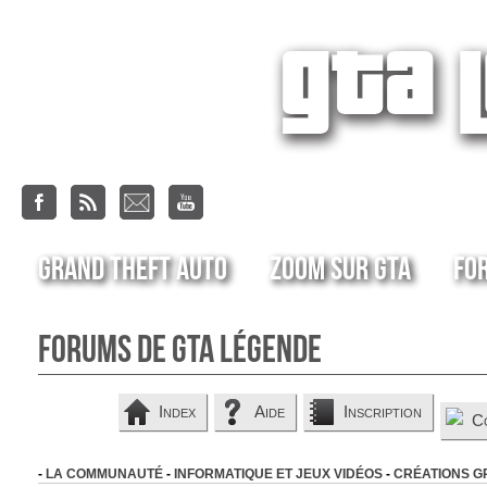
Grand Theft Auto
Zoom sur GTA
Fo
Forums de GTA Légende
Index
Aide
Inscription
C
-
LA COMMUNAUTÉ
-
INFORMATIQUE ET JEUX VIDÉOS
-
CRÉATIONS G