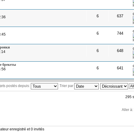
6
637
2:36
6
744
3:45
оронки
6
648
1:14
е брекеты
6
641
4:56
ujets postés depuis:
Trier par
295 s
Aller à:
ateur enregistré et 0 invités