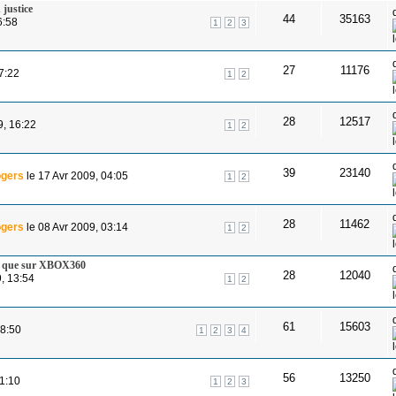
justice
44
35163
6:58
1
2
3
27
11176
07:22
1
2
28
12517
9, 16:22
1
2
39
23140
gers
le 17 Avr 2009, 04:05
1
2
28
11462
gers
le 08 Avr 2009, 03:14
1
2
3 que sur XBOX360
28
12040
, 13:54
1
2
61
15603
18:50
1
2
3
4
56
13250
1:10
1
2
3