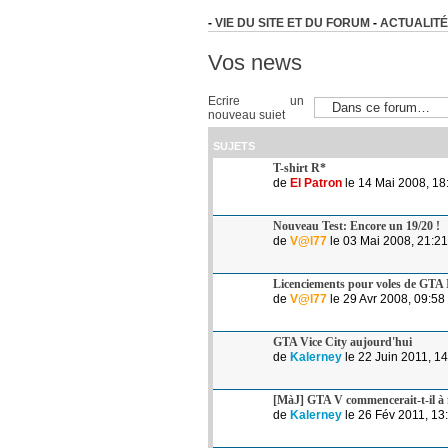
-
VIE DU SITE ET DU FORUM
-
ACTUALITÉ
Vos news
Ecrire un
nouveau sujet
SUJETS
T-shirt R*
de
El Patron
le 14 Mai 2008, 18
Nouveau Test: Encore un 19/20 !
de
V@l77
le 03 Mai 2008, 21:21
Licenciements pour voles de GTA
de
V@l77
le 29 Avr 2008, 09:58
GTA Vice City aujourd'hui
de
Kalerney
le 22 Juin 2011, 1
[MàJ] GTA V commencerait-t-il à fa
de
Kalerney
le 26 Fév 2011, 13