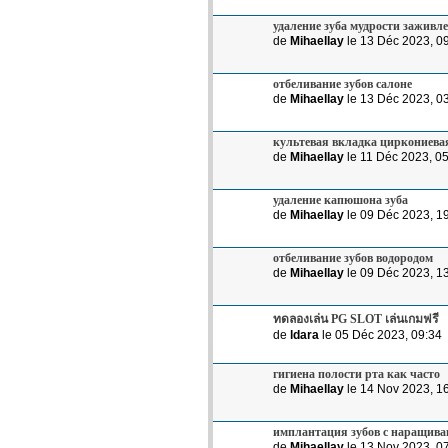
удаление зуба мудрости заживл
de
Mihaellay
le 13 Déc 2023, 0
отбеливание зубов салоне
de
Mihaellay
le 13 Déc 2023, 0
культевая вкладка циркониева
de
Mihaellay
le 11 Déc 2023, 0
удаление капюшона зуба
de
Mihaellay
le 09 Déc 2023, 1
отбеливание зубов водородом
de
Mihaellay
le 09 Déc 2023, 1
ทดลองเล่น PG SLOT เล่นเกมฟรี
de
ldara
le 05 Déc 2023, 09:34
гигиена полости рта как часто
de
Mihaellay
le 14 Nov 2023, 1
имплантация зубов с наращива
de
Mihaellay
le 13 Nov 2023, 0