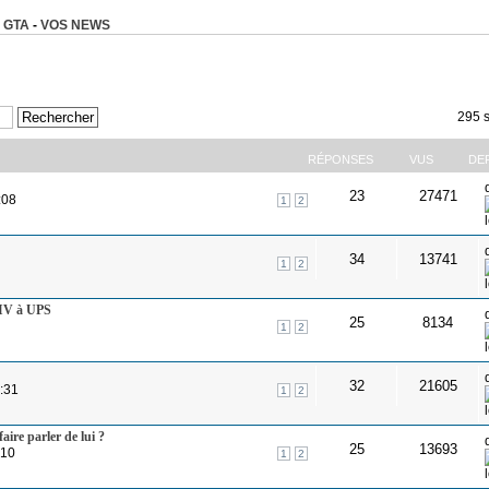
 GTA
-
VOS NEWS
295 s
RÉPONSES
VUS
DE
23
27471
:08
1
2
34
13741
1
2
 IV à UPS
25
8134
1
2
32
21605
4:31
1
2
ire parler de lui ?
25
13693
:10
1
2