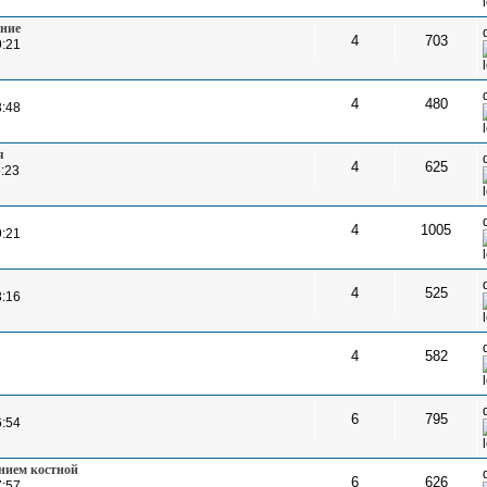
ение
4
703
9:21
4
480
3:48
я
4
625
5:23
4
1005
9:21
4
525
3:16
4
582
6
795
6:54
нием костной
6
626
7:57