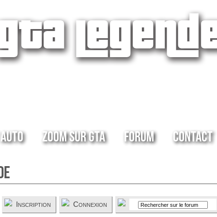
 Auto
Zoom sur GTA
Forum
Contact
de
Inscription
Connexion