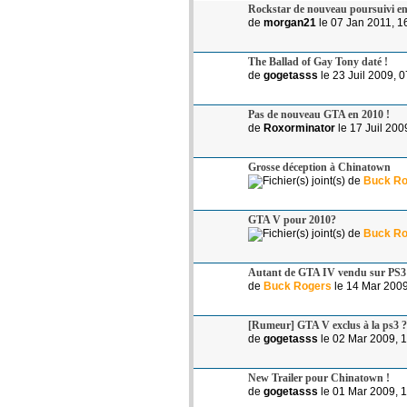
Rockstar de nouveau poursuivi en 
de
morgan21
le 07 Jan 2011, 1
The Ballad of Gay Tony daté !
de
gogetasss
le 23 Juil 2009, 
Pas de nouveau GTA en 2010 !
de
Roxorminator
le 17 Juil 200
Grosse déception à Chinatown
de
Buck Ro
GTA V pour 2010?
de
Buck Ro
Autant de GTA IV vendu sur PS
de
Buck Rogers
le 14 Mar 2009
[Rumeur] GTA V exclus à la ps3 ?
de
gogetasss
le 02 Mar 2009, 
New Trailer pour Chinatown !
de
gogetasss
le 01 Mar 2009, 1