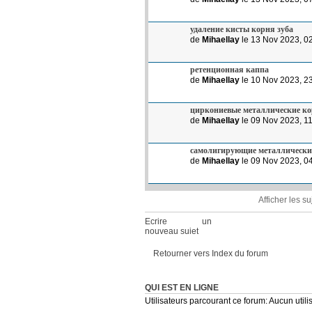
удаление кисты корня зуба
de
Mihaellay
le 13 Nov 2023, 0
ретенционная каппа
de
Mihaellay
le 10 Nov 2023, 2
циркониевые металлические к
de
Mihaellay
le 09 Nov 2023, 1
самолигирующие металлически
de
Mihaellay
le 09 Nov 2023, 0
Afficher les s
Ecrire un
nouveau sujet
Retourner vers Index du forum
QUI EST EN LIGNE
Utilisateurs parcourant ce forum: Aucun utilis