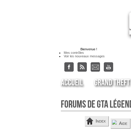
Bienvenue
!
Mes contrôles
Voir les nouveaux messages
Accueil
Grand Theft
Forums de GTA Légen
Index
Aide