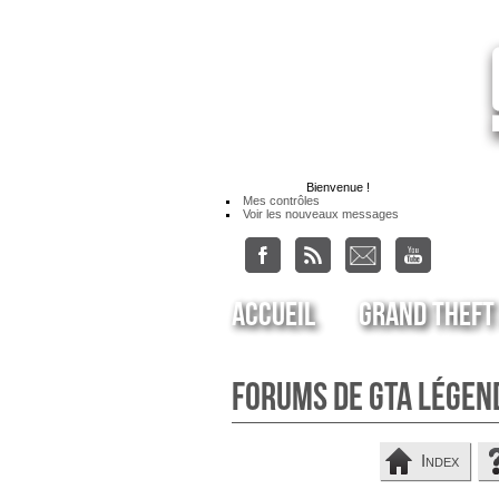
Bienvenue
!
Mes contrôles
Voir les nouveaux messages
Accueil
Grand Theft
Forums de GTA Légen
Index