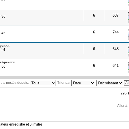
6
637
2:36
6
744
3:45
оронки
6
648
1:14
е брекеты
6
641
4:56
ujets postés depuis:
Trier par
295 s
Aller à:
ateur enregistré et 0 invités