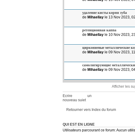
удаление кисты корня зуба
de
Mihaellay
le 13 Nov 2023, 0
ретенционная каппа
de
Mihaellay
le 10 Nov 2023, 2
циркониевые металлические к
de
Mihaellay
le 09 Nov 2023, 1
самолигирующие металлически
de
Mihaellay
le 09 Nov 2023, 0
Afficher les s
Ecrire un
nouveau sujet
Retourner vers Index du forum
QUI EST EN LIGNE
Utilisateurs parcourant ce forum: Aucun utilis