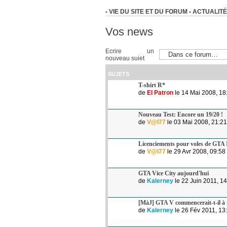
-
VIE DU SITE ET DU FORUM
-
ACTUALITÉ
Vos news
Ecrire un
nouveau sujet
SUJETS
T-shirt R*
de
El Patron
le 14 Mai 2008, 18
Nouveau Test: Encore un 19/20 !
de
V@l77
le 03 Mai 2008, 21:21
Licenciements pour voles de GTA
de
V@l77
le 29 Avr 2008, 09:58
GTA Vice City aujourd'hui
de
Kalerney
le 22 Juin 2011, 1
[MàJ] GTA V commencerait-t-il à fa
de
Kalerney
le 26 Fév 2011, 13