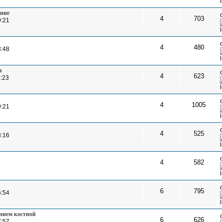
ение
4
703
9:21
4
480
3:48
я
4
623
5:23
4
1005
9:21
4
525
3:16
4
582
6
795
6:54
нием костной
6
626
7:57