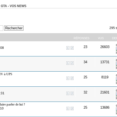
 GTA
-
VOS NEWS
295 s
RÉPONSES
VUS
DE
23
26603
:08
1
2
34
13731
1
2
 IV à UPS
25
8119
1
2
32
21601
4:31
1
2
ire parler de lui ?
25
13686
:10
1
2