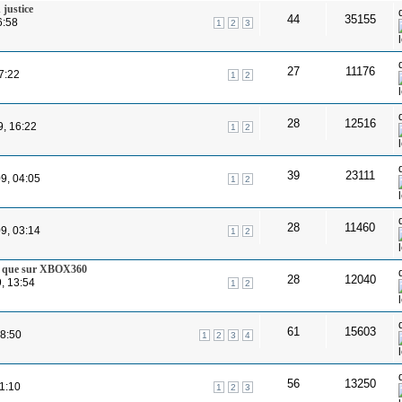
justice
44
35155
6:58
1
2
3
27
11176
07:22
1
2
28
12516
9, 16:22
1
2
39
23111
09, 04:05
1
2
28
11460
09, 03:14
1
2
3 que sur XBOX360
28
12040
, 13:54
1
2
61
15603
18:50
1
2
3
4
56
13250
1:10
1
2
3