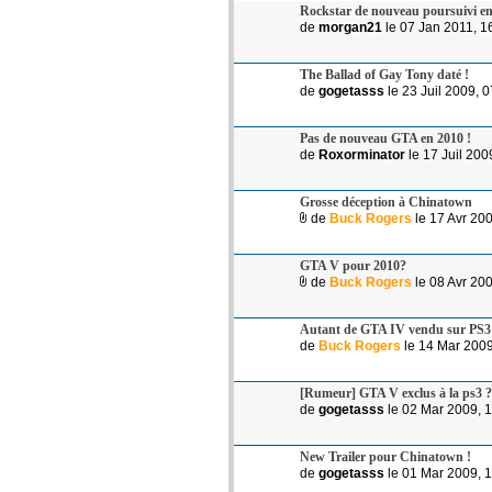
Rockstar de nouveau poursuivi en 
de
morgan21
le 07 Jan 2011, 1
The Ballad of Gay Tony daté !
de
gogetasss
le 23 Juil 2009, 
Pas de nouveau GTA en 2010 !
de
Roxorminator
le 17 Juil 200
Grosse déception à Chinatown
de
Buck Rogers
le 17 Avr 20
GTA V pour 2010?
de
Buck Rogers
le 08 Avr 20
Autant de GTA IV vendu sur PS
de
Buck Rogers
le 14 Mar 2009
[Rumeur] GTA V exclus à la ps3 ?
de
gogetasss
le 02 Mar 2009, 
New Trailer pour Chinatown !
de
gogetasss
le 01 Mar 2009, 1