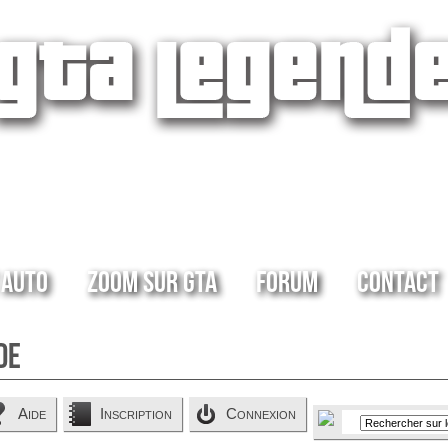
 Auto
Zoom sur GTA
Forum
Contact
de
Aide
Inscription
Connexion