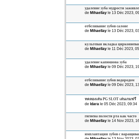
удаление зуба мудрости заживл
de
Mihaellay
le 13 Déc 2023, 0
отбеливание зубов салоне
de
Mihaellay
le 13 Déc 2023, 0
культевая вкладка циркониева
de
Mihaellay
le 11 Déc 2023, 0
удаление капюшона зуба
de
Mihaellay
le 09 Déc 2023, 1
отбеливание зубов водородом
de
Mihaellay
le 09 Déc 2023, 1
ทดลองเล่น PG SLOT เล่นเกมฟรี
de
ldara
le 05 Déc 2023, 09:34
гигиена полости рта как часто
de
Mihaellay
le 14 Nov 2023, 1
имплантация зубов с наращива
de
Mihaellay
le 13 Nov 2023, 0