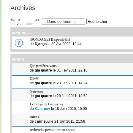
Archives
Ecrire un
nouveau sujet
ANNONCES
[SONDAGE] Disponibilité
de
Django
le 30 Avr 2008, 19:44
SUJETS
Qui préférez-vous...
de
gta quatre
le 01 Fév 2011, 22:18
Oliv94
de
gta quatre
le 23 Jan 2011, 14:24
Nouveau
de
gta quatre
le 20 Jan 2011, 18:52
Echange de Gamertag
de
Kalerney
le 18 Juin 2010, 15:05
cairns
de
cairnsuu
le 21 Jan 2011, 21:58
recherche personnes ou teams