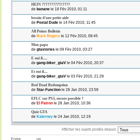
HEIN ?????????!!!????
de
banane
le 18 Fév 2010, 01:11
besoin d'une petite aide
de
Postal Dude
le 14 Fév 2010, 11:45
All Points Bulletin
de
Buck Rogers
le 12 Fév 2010, 08:45
Mon papa
de
gtastories
le 09 Fév 2010, 03:27
E oui il.....
de
gang-biker_gtaV
le 04 Fév 2010, 20:37
Et oui il....
de
gang-biker_gtaV
le 03 Fév 2010, 21:29
Red Dead Redemption
de
Star-Function
le 28 Jan 2010, 23:59
EFLC sur PS3, encore possible ?
de
El Patron
le 28 Jan 2010, 10:36
Quiz GTA
de
Kalerney
le 24 Jan 2010, 12:19
Afficher les sujets postés depuis:
Ecrire un