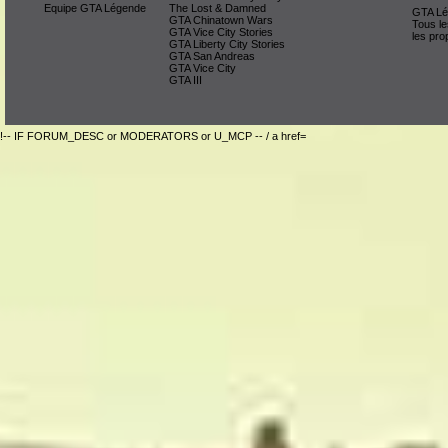
Equipe GTA Légende
The Lost & Damned
GTA Lég
GTA Chinatown Wars
Tous le
GTA Vice City Stories
les pro
GTA Liberty City Stories
GTA San Andreas
GTA Vice City
GTA III
!-- IF FORUM_DESC or MODERATORS or U_MCP -- / a href=