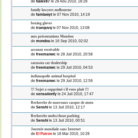
de
tialex87
le 28 Aoû 2010, 18:28
family lawyers melbourne
de
famlawyt
le 07 Nov 2010, 14:19
boxing gloves
de
traequvq
le 07 Nov 2010, 13:08
mes présentations Mondou
de
mondou
le 16 Sep 2010, 02:02
account receivable
de
freemanwc
le 28 Juil 2010, 20:58
sarasota car dealership
de
freemanwc
le 29 Juil 2010, 04:53
indianapolis animal hospital
de
freemanwc
le 29 Juil 2010, 12:59
!!! Sujet a supprimé s'il vous plait !!!
de
sensationfy
le 24 Juil 2010, 17:47
Recherche de nouveaux casque de moto
de
Senshi
le 13 Juil 2010, 12:17
Recherche mobs/cheat parking
de
Senshi
le 13 Juil 2010, 00:51
Journée mondiale sans Internet
de
El Patron
le 18 Mar 2010, 10:28