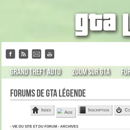
Grand Theft Auto
Zoom sur GTA
Fo
Forums de GTA Légende
Index
Inscription
Co
Aide
-
VIE DU SITE ET DU FORUM
-
ARCHIVES