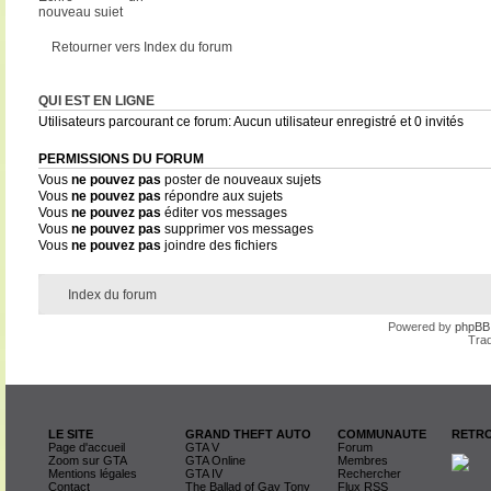
nouveau sujet
Retourner vers Index du forum
QUI EST EN LIGNE
Utilisateurs parcourant ce forum: Aucun utilisateur enregistré et 0 invités
PERMISSIONS DU FORUM
Vous
ne pouvez pas
poster de nouveaux sujets
Vous
ne pouvez pas
répondre aux sujets
Vous
ne pouvez pas
éditer vos messages
Vous
ne pouvez pas
supprimer vos messages
Vous
ne pouvez pas
joindre des fichiers
Index du forum
Powered by
phpBB
Trad
LE SITE
GRAND THEFT AUTO
COMMUNAUTE
RETRO
Page d'accueil
GTA V
Forum
Zoom sur GTA
GTA Online
Membres
Mentions légales
GTA IV
Rechercher
Contact
The Ballad of Gay Tony
Flux RSS