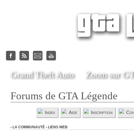
Grand Theft Auto
Zoom sur G
Forums de GTA Légende
Index
Aide
Inscription
Con
-
LA COMMUNAUTÉ
-
LIENS WEB