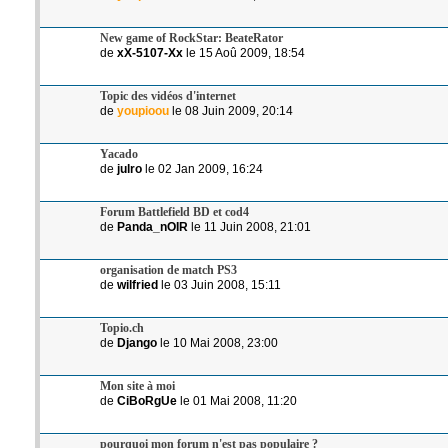
New game of RockStar: BeateRator
de
xX-5107-Xx
le 15 Aoû 2009, 18:54
Topic des vidéos d'internet
de
youpioou
le 08 Juin 2009, 20:14
Yacado
de
julro
le 02 Jan 2009, 16:24
Forum Battlefield BD et cod4
de
Panda_nOIR
le 11 Juin 2008, 21:01
organisation de match PS3
de
wilfried
le 03 Juin 2008, 15:11
Topio.ch
de
Django
le 10 Mai 2008, 23:00
Mon site à moi
de
CiBoRgUe
le 01 Mai 2008, 11:20
pourquoi mon forum n'est pas populaire ?