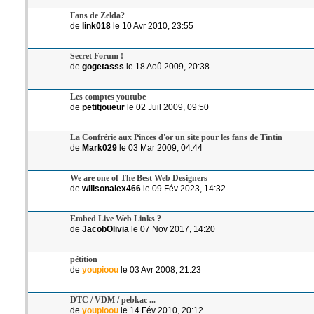
Fans de Zelda?
de
link018
le 10 Avr 2010, 23:55
Secret Forum !
de
gogetasss
le 18 Aoû 2009, 20:38
Les comptes youtube
de
petitjoueur
le 02 Juil 2009, 09:50
La Confrérie aux Pinces d'or un site pour les fans de Tintin
de
Mark029
le 03 Mar 2009, 04:44
We are one of The Best Web Designers
de
willsonalex466
le 09 Fév 2023, 14:32
Embed Live Web Links ?
de
JacobOlivia
le 07 Nov 2017, 14:20
pétition
de
youpioou
le 03 Avr 2008, 21:23
DTC / VDM / pebkac ...
de
youpioou
le 14 Fév 2010, 20:12