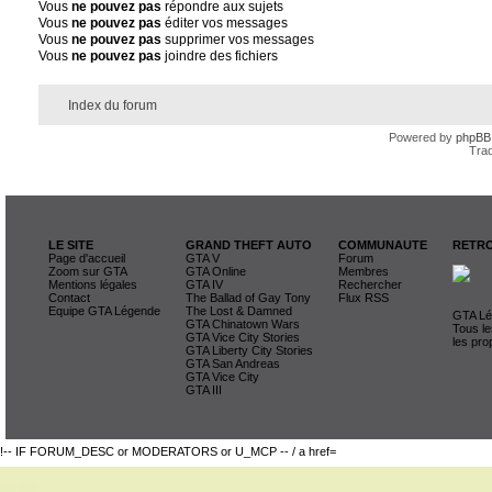
Vous
ne pouvez pas
répondre aux sujets
Vous
ne pouvez pas
éditer vos messages
Vous
ne pouvez pas
supprimer vos messages
Vous
ne pouvez pas
joindre des fichiers
Index du forum
Powered by
phpBB
Trad
LE SITE
GRAND THEFT AUTO
COMMUNAUTE
RETRO
Page d'accueil
GTA V
Forum
Zoom sur GTA
GTA Online
Membres
Mentions légales
GTA IV
Rechercher
Contact
The Ballad of Gay Tony
Flux RSS
Equipe GTA Légende
The Lost & Damned
GTA Lég
GTA Chinatown Wars
Tous le
GTA Vice City Stories
les pro
GTA Liberty City Stories
GTA San Andreas
GTA Vice City
GTA III
!-- IF FORUM_DESC or MODERATORS or U_MCP -- / a href=