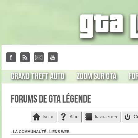
Grand Theft Auto
Zoom sur GTA
Fo
Forums de GTA Légende
Index
Aide
Inscription
C
-
LA COMMUNAUTÉ
-
LIENS WEB