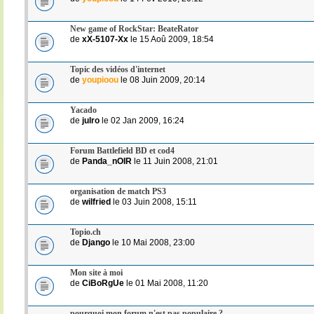
New game of RockStar: BeateRator
de
xX-5107-Xx
le 15 Aoû 2009, 18:54
Topic des vidéos d'internet
de
youpioou
le 08 Juin 2009, 20:14
Yacado
de
julro
le 02 Jan 2009, 16:24
Forum Battlefield BD et cod4
de
Panda_nOIR
le 11 Juin 2008, 21:01
organisation de match PS3
de
wilfried
le 03 Juin 2008, 15:11
Topio.ch
de
Django
le 10 Mai 2008, 23:00
Mon site à moi
de
CiBoRgUe
le 01 Mai 2008, 11:20
pourquoi mon forum n'est pas populaire ?