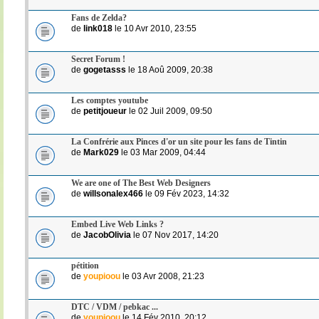
Fans de Zelda?
de
link018
le 10 Avr 2010, 23:55
Secret Forum !
de
gogetasss
le 18 Aoû 2009, 20:38
Les comptes youtube
de
petitjoueur
le 02 Juil 2009, 09:50
La Confrérie aux Pinces d'or un site pour les fans de Tintin
de
Mark029
le 03 Mar 2009, 04:44
We are one of The Best Web Designers
de
willsonalex466
le 09 Fév 2023, 14:32
Embed Live Web Links ?
de
JacobOlivia
le 07 Nov 2017, 14:20
pétition
de
youpioou
le 03 Avr 2008, 21:23
DTC / VDM / pebkac ...
de
youpioou
le 14 Fév 2010, 20:12