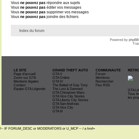
Vous
ne pouvez pas
répondre aux sujets
Vous
ne pouvez pas
éditer vos messages
Vous
ne pouvez pas
supprimer vos messages
Vous
ne pouvez pas
joindre des fichiers
Index du forum
Powered by
phpBB
Trad
LE SITE
GRAND THEFT AUTO
COMMUNAUTE
RETRO
Page d'accueil
GTA V
Forum
Zoom sur GTA
GTA Online
Membres
Mentions légales
GTA IV
Rechercher
Contact
The Ballad of Gay Tony
Flux RSS
Equipe GTA Légende
The Lost & Damned
GTA Lég
GTA Chinatown Wars
Tous le
GTA Vice City Stories
les pro
GTA Liberty City Stories
GTA San Andreas
GTA Vice City
GTA III
!-- IF FORUM_DESC or MODERATORS or U_MCP -- / a href=