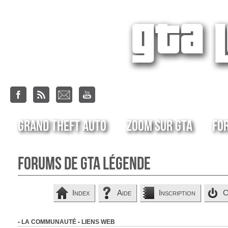
Grand Theft Auto
Zoom sur GTA
Fo
Forums de GTA Légende
Index
Aide
Inscription
C
-
LA COMMUNAUTÉ
-
LIENS WEB