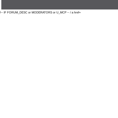
!-- IF FORUM_DESC or MODERATORS or U_MCP -- / a href=