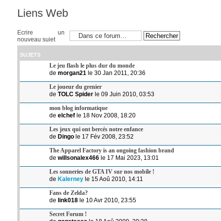
Liens Web
Ecrire un
nouveau sujet
SUJETS
Le jeu flash le plus dur du monde
de
morgan21
le 30 Jan 2011, 20:36
Le joueur du grenier
de
TOLC Spider
le 09 Juin 2010, 03:53
mon blog informatique
de
elchef
le 18 Nov 2008, 18:20
Les jeux qui ont bercés notre enfance
de
Dingo
le 17 Fév 2008, 23:52
The Apparel Factory is an ongoing fashion brand
de
willsonalex466
le 17 Mai 2023, 13:01
Les sonneries de GTA IV sur nos mobile !
de
Kalerney
le 15 Aoû 2010, 14:11
Fans de Zelda?
de
link018
le 10 Avr 2010, 23:55
Secret Forum !