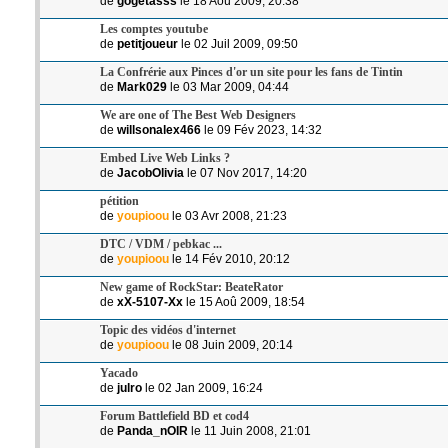
de
gogetasss
le 18 Aoû 2009, 20:38
Les comptes youtube
de
petitjoueur
le 02 Juil 2009, 09:50
La Confrérie aux Pinces d'or un site pour les fans de Tintin
de
Mark029
le 03 Mar 2009, 04:44
We are one of The Best Web Designers
de
willsonalex466
le 09 Fév 2023, 14:32
Embed Live Web Links ?
de
JacobOlivia
le 07 Nov 2017, 14:20
pétition
de
youpioou
le 03 Avr 2008, 21:23
DTC / VDM / pebkac ...
de
youpioou
le 14 Fév 2010, 20:12
New game of RockStar: BeateRator
de
xX-5107-Xx
le 15 Aoû 2009, 18:54
Topic des vidéos d'internet
de
youpioou
le 08 Juin 2009, 20:14
Yacado
de
julro
le 02 Jan 2009, 16:24
Forum Battlefield BD et cod4
de
Panda_nOIR
le 11 Juin 2008, 21:01