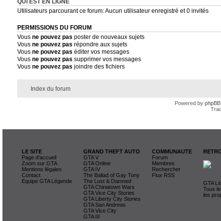
QUI EST EN LIGNE
Utilisateurs parcourant ce forum: Aucun utilisateur enregistré et 0 invités
PERMISSIONS DU FORUM
Vous
ne pouvez pas
poster de nouveaux sujets
Vous
ne pouvez pas
répondre aux sujets
Vous
ne pouvez pas
éditer vos messages
Vous
ne pouvez pas
supprimer vos messages
Vous
ne pouvez pas
joindre des fichiers
Index du forum
Powered by
phpBB
Trad
LE SITE
GRAND THEFT AUTO
COMMUNAUTE
RETRO
Page d'accueil
GTA V
Forum
Zoom sur GTA
GTA Online
Membres
Mentions légales
GTA IV
Rechercher
Contact
The Ballad of Gay Tony
Flux RSS
Equipe GTA Légende
The Lost & Damned
GTA Lég
GTA Chinatown Wars
Tous le
GTA Vice City Stories
les pro
GTA Liberty City Stories
GTA San Andreas
GTA Vice City
GTA III