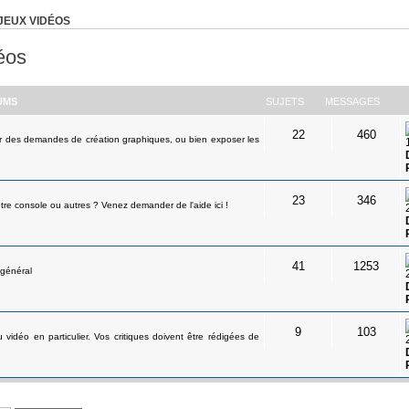
JEUX VIDÉOS
éos
UMS
SUJETS
MESSAGES
22
460
r des demandes de création graphiques, ou bien exposer les
23
346
tre console ou autres ? Venez demander de l'aide ici !
41
1253
 général
9
103
 vidéo en particulier. Vos critiques doivent être rédigées de