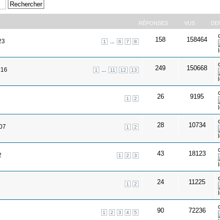
RÉPONSES
VUS
DE
158
158464
23
...
1
6
7
8
249
150668
:16
...
1
11
12
13
26
9195
1
2
28
10734
:07
1
2
43
18123
2
1
2
3
24
11225
1
2
90
72236
1
2
3
4
5