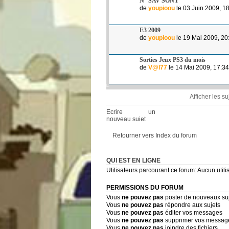
N° SAV SONY
de
youpioou
le 03 Juin 2009, 1
E3 2009
de
youpioou
le 19 Mai 2009, 20
Sorties Jeux PS3 du mois
de
V@l77
le 14 Mai 2009, 17:34
Afficher les s
Ecrire un
nouveau sujet
Retourner vers Index du forum
QUI EST EN LIGNE
Utilisateurs parcourant ce forum: Aucun utilis
PERMISSIONS DU FORUM
Vous
ne pouvez pas
poster de nouveaux su
Vous
ne pouvez pas
répondre aux sujets
Vous
ne pouvez pas
éditer vos messages
Vous
ne pouvez pas
supprimer vos messag
Vous
ne pouvez pas
joindre des fichiers