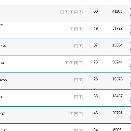
80
41103
1
2
3
4
5
re
49
31722
1
2
3
37
15664
1:54
1
2
73
50244
:14
1
2
3
4
28
16673
16:55
1
2
38
18487
23
1
2
43
20791
:37
1
2
3
24
8905
19:18