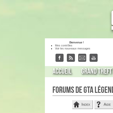
Bienvenue
!
Mes contrôles
Voir les nouveaux messages
Accueil
Grand Theft
Forums de GTA Légen
Index
Aide