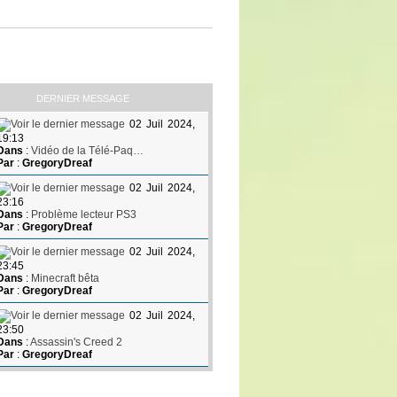
DERNIER MESSAGE
02 Juil 2024,
19:13
Dans
:
Vidéo de la Télé-Paq…
Par
:
GregoryDreaf
02 Juil 2024,
23:16
Dans
:
Problème lecteur PS3
Par
:
GregoryDreaf
02 Juil 2024,
23:45
Dans
:
Minecraft bêta
Par
:
GregoryDreaf
02 Juil 2024,
23:50
Dans
:
Assassin's Creed 2
Par
:
GregoryDreaf