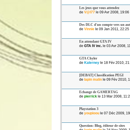
Les jeux que vous attendez
de
V@l77
le 09 Avr 2008, 19:06
Des DLC d'un compte vers un aut
de
Vinnie
le 09 Jan 2011, 22:25
En attendant GTA IV
de
GTA IV inc.
le 03 Avr 2008, 1
GTA Chyler
de
Kalerney
le 18 Fév 2010, 21
[DEBAT] Classification PEGI
de
lapin malin
le 09 Fév 2010, 
Echange de GAMERTAG
de
pierrick
le 13 Mar 2008, 11:
Playstation 3
de
youpioou
le 07 Déc 2009, 19
Question: Blog, éditeur de sites
de
lapin malin
le 24 Nov 2009, 