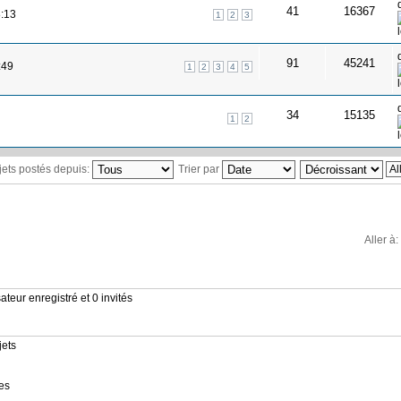
41
16367
8:13
1
2
3
91
45241
:49
1
2
3
4
5
34
15135
1
2
ujets postés depuis:
Trier par
Aller à:
ateur enregistré et 0 invités
jets
es