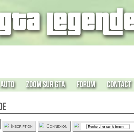
 Auto
Zoom sur GTA
Forum
Contact
de
Inscription
Connexion