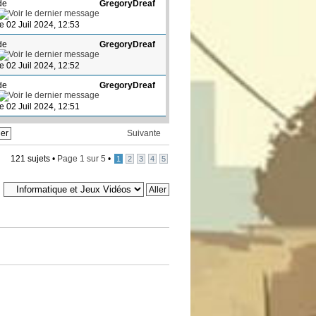
de
GregoryDreaf
le 02 Juil 2024, 12:53
de
GregoryDreaf
le 02 Juil 2024, 12:52
de
GregoryDreaf
le 02 Juil 2024, 12:51
Suivante
121 sujets •
Page
1
sur
5
•
1
2
3
4
5