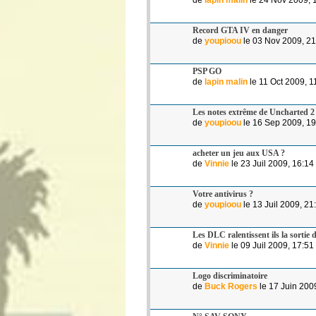
Record GTA IV en danger
de
youpioou
le 03 Nov 2009, 21
PSP GO
de
lapin malin
le 11 Oct 2009, 1
Les notes extrême de Uncharted 2
de
youpioou
le 16 Sep 2009, 19
acheter un jeu aux USA ?
de
Vinnie
le 23 Juil 2009, 16:14
Votre antivirus ?
de
youpioou
le 13 Juil 2009, 21
Les DLC ralentissent ils la sortie
de
Vinnie
le 09 Juil 2009, 17:51
Logo discriminatoire
de
Buck Rogers
le 17 Juin 200