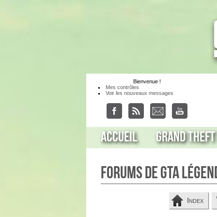
Bienvenue
!
Mes contrôles
Voir les nouveaux messages
Accueil
Grand Theft
Forums de GTA Légen
Index