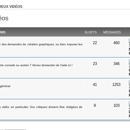
JEUX VIDÉOS
éos
UMS
SUJETS
MESSAGES
22
460
r des demandes de création graphiques, ou bien exposer les
23
346
tre console ou autres ? Venez demander de l'aide ici !
41
1253
 général
9
103
 vidéo en particulier. Vos critiques doivent être rédigées de