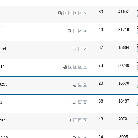
80
41102
1
2
3
4
5
re
49
31719
1
2
3
37
15664
1:54
1
2
73
50240
:14
1
2
3
4
28
16670
16:55
1
2
38
18487
23
1
2
43
20791
:37
1
2
3
24
8905
19:18