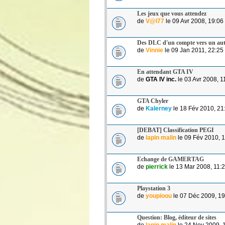
Les jeux que vous attendez
de
V@l77
le 09 Avr 2008, 19:06
Des DLC d'un compte vers un aut
de
Vinnie
le 09 Jan 2011, 22:25
En attendant GTA IV
de
GTA IV inc.
le 03 Avr 2008, 1
GTA Chyler
de
Kalerney
le 18 Fév 2010, 21
[DEBAT] Classification PEGI
de
lapin malin
le 09 Fév 2010, 
Echange de GAMERTAG
de
pierrick
le 13 Mar 2008, 11:
Playstation 3
de
youpioou
le 07 Déc 2009, 19
Question: Blog, éditeur de sites
de
lapin malin
le 24 Nov 2009, 