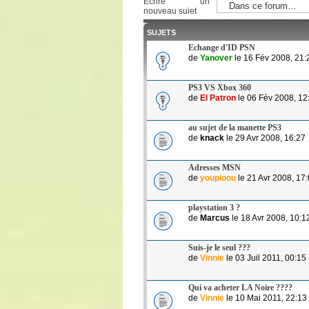
Ecrire un
nouveau sujet
SUJETS
Echange d'ID PSN
de
Yanover
le 16 Fév 2008, 21:
PS3 VS Xbox 360
de
El Patron
le 06 Fév 2008, 12
au sujet de la manette PS3
de
knack
le 29 Avr 2008, 16:27
Adresses MSN
de
youpioou
le 21 Avr 2008, 17
playstation 3 ?
de
Marcus
le 18 Avr 2008, 10:1
Suis-je le seul ???
de
Vinnie
le 03 Juil 2011, 00:15
Qui va acheter LA Noire ????
de
Vinnie
le 10 Mai 2011, 22:13