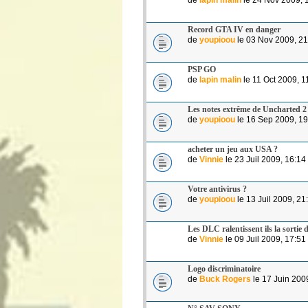
Record GTA IV en danger
de
youpioou
le 03 Nov 2009, 21
PSP GO
de
lapin malin
le 11 Oct 2009, 1
Les notes extrême de Uncharted 2
de
youpioou
le 16 Sep 2009, 19
acheter un jeu aux USA ?
de
Vinnie
le 23 Juil 2009, 16:14
Votre antivirus ?
de
youpioou
le 13 Juil 2009, 21
Les DLC ralentissent ils la sortie
de
Vinnie
le 09 Juil 2009, 17:51
Logo discriminatoire
de
Buck Rogers
le 17 Juin 200