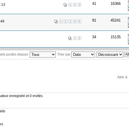
41
16366
8:13
1
2
3
91
45241
:49
1
2
3
4
5
34
15135
1
2
ujets postés depuis:
Trier par
Aller à:
ateur enregistré et 0 invités
jets
es