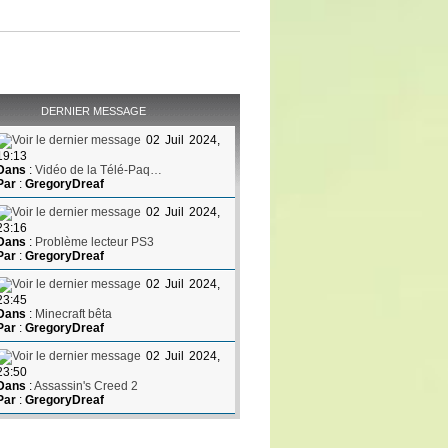
DERNIER MESSAGE
02 Juil 2024,
19:13
Dans
:
Vidéo de la Télé-Paq…
Par
:
GregoryDreaf
02 Juil 2024,
23:16
Dans
:
Problème lecteur PS3
Par
:
GregoryDreaf
02 Juil 2024,
23:45
Dans
:
Minecraft bêta
Par
:
GregoryDreaf
02 Juil 2024,
23:50
Dans
:
Assassin's Creed 2
Par
:
GregoryDreaf