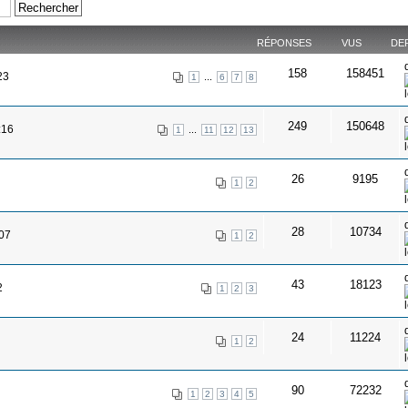
RÉPONSES
VUS
DE
158
158451
23
...
1
6
7
8
249
150648
:16
...
1
11
12
13
26
9195
1
2
28
10734
:07
1
2
43
18123
2
1
2
3
24
11224
1
2
90
72232
1
2
3
4
5