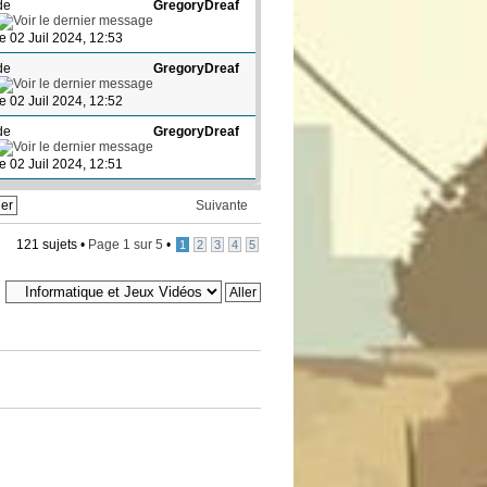
de
GregoryDreaf
le 02 Juil 2024, 12:53
de
GregoryDreaf
le 02 Juil 2024, 12:52
de
GregoryDreaf
le 02 Juil 2024, 12:51
Suivante
121 sujets •
Page
1
sur
5
•
1
2
3
4
5