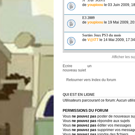
N° SAV SONY
de
youpioou
le 03 Juin 2009, 1
E3 2009
de
youpioou
le 19 Mai 2009, 20
Sorties Jeux PS3 du mois
de
V@l77
le 14 Mai 2009, 17:34
Afficher les s
Ecrire un
nouveau sujet
Retourner vers Index du forum
QUI EST EN LIGNE
Utilisateurs parcourant ce forum: Aucun utilis
PERMISSIONS DU FORUM
Vous
ne pouvez pas
poster de nouveaux su
Vous
ne pouvez pas
répondre aux sujets
Vous
ne pouvez pas
éditer vos messages
Vous
ne pouvez pas
supprimer vos messag
Vous
ne pouvez pas
joindre des fichiers