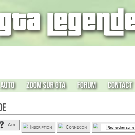
 Auto
Zoom sur GTA
Forum
Contact
de
Aide
Inscription
Connexion