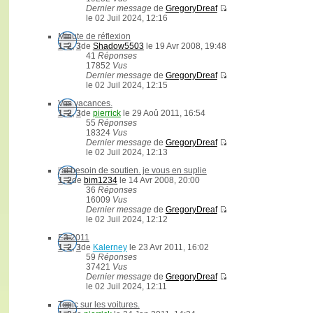
Dernier message
de
GregoryDreaf
le 02 Juil 2024, 12:16
Minute de réflexion
1
,
2
,
3
de
Shadow5503
le 19 Avr 2008, 19:48
41
Réponses
17852
Vus
Dernier message
de
GregoryDreaf
le 02 Juil 2024, 12:15
Vos vacances.
1
,
2
,
3
de
pierrick
le 29 Aoû 2011, 16:54
55
Réponses
18324
Vus
Dernier message
de
GregoryDreaf
le 02 Juil 2024, 12:13
j'ai besoin de soutien. je vous en suplie
1
,
2
de
bim1234
le 14 Avr 2008, 20:00
36
Réponses
16009
Vus
Dernier message
de
GregoryDreaf
le 02 Juil 2024, 12:12
E3 2011
1
,
2
,
3
de
Kalerney
le 23 Avr 2011, 16:02
59
Réponses
37421
Vus
Dernier message
de
GregoryDreaf
le 02 Juil 2024, 12:11
Topic sur les voitures.