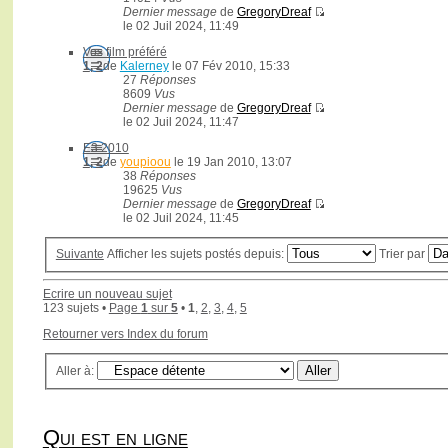
Dernier message
de
GregoryDreaf
le 02 Juil 2024, 11:49
Vos film préféré
1
,
2
de
Kalerney
le 07 Fév 2010, 15:33
27
Réponses
8609
Vus
Dernier message
de
GregoryDreaf
le 02 Juil 2024, 11:47
E3 2010
1
,
2
de
youpioou
le 19 Jan 2010, 13:07
38
Réponses
19625
Vus
Dernier message
de
GregoryDreaf
le 02 Juil 2024, 11:45
Suivante
Afficher les sujets postés depuis:
Trier par
Ecrire un nouveau sujet
123 sujets •
Page
1
sur
5
•
1
,
2
,
3
,
4
,
5
Retourner vers Index du forum
Aller à:
Qui est en ligne