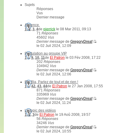
Sujets
Réponses
Vus
Dernier message
Absence.
1
,
2
,
3
,
4
de
pierrick
le 08 Mar 2011, 09:13
71
Réponses
45602
Vus
Dernier message
de
GregoryDreaf
le 02 Juil 2024, 12:09
Postulation au groupe VIP
1
...
9
,
10
,
11
de
El Patron
le 03 Fév 2008, 17:22
202
Réponses
104942
Vus
Dernier message
de
GregoryDreaf
le 02 Juil 2024, 12:06
Bla Bla, Parlez de tout et de rien !
1
...
42
,
43
,
44
de
El Patron
le 27 Jan 2008, 17:55
871
Réponses
335969
Vus
Dernier message
de
GregoryDreaf
le 02 Juil 2024, 11:24
Le topic des vidéos
1
,
2
,
3
de
El Patron
le 19 Aoû 2008, 19:57
56
Réponses
34246
Vus
Dernier message
de
GregoryDreaf
le 02 Juil 2024, 10:55