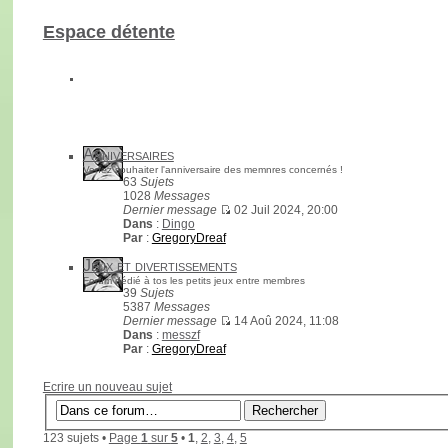
Espace détente
Anniversaires
Venez souhaiter l'anniversaire des memnres concernés !
63
Sujets
1028
Messages
Dernier message
02 Juil 2024, 20:00
Dans
:
Dingo
Par
:
GregoryDreaf
Jeux et divertissements
Forum dédié à tos les petits jeux entre membres
39
Sujets
5387
Messages
Dernier message
14 Aoû 2024, 11:08
Dans
:
messzf
Par
:
GregoryDreaf
Ecrire un nouveau sujet
123 sujets •
Page
1
sur
5
•
1
,
2
,
3
,
4
,
5