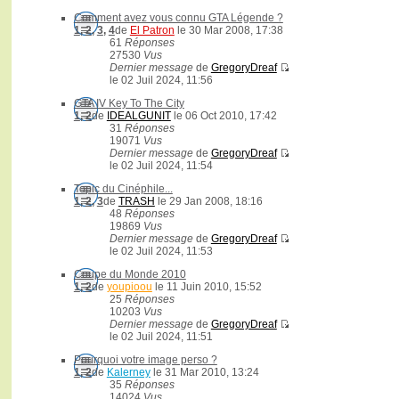
Comment avez vous connu GTA Légende ?
1
,
2
,
3
,
4
de
El Patron
le 30 Mar 2008, 17:38
61
Réponses
27530
Vus
Dernier message
de
GregoryDreaf
le 02 Juil 2024, 11:56
GTA IV Key To The City
1
,
2
de
IDEALGUNIT
le 06 Oct 2010, 17:42
31
Réponses
19071
Vus
Dernier message
de
GregoryDreaf
le 02 Juil 2024, 11:54
Topic du Cinéphile...
1
,
2
,
3
de
TRASH
le 29 Jan 2008, 18:16
48
Réponses
19869
Vus
Dernier message
de
GregoryDreaf
le 02 Juil 2024, 11:53
Coupe du Monde 2010
1
,
2
de
youpioou
le 11 Juin 2010, 15:52
25
Réponses
10203
Vus
Dernier message
de
GregoryDreaf
le 02 Juil 2024, 11:51
Pourquoi votre image perso ?
1
,
2
de
Kalerney
le 31 Mar 2010, 13:24
35
Réponses
14024
Vus