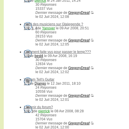
1
,
2
de
pierrick
le 24 Jan 2011, 14:24
30
Réponses
15337
Vus
Dernier message
de
GregoryDreaf
le 02 Juil 2024, 12:08
Ya t'il des musiciens sur Gtalegende ?
1
,
2
,
3
,
4
de
Yanover
le 09 Avr 2008, 20:51
60
Réponses
28153
Vus
Dernier message
de
GregoryDreaf
le 02 Juil 2024, 12:05
Comment faite vus pour passer le temp???
1
,
2
de
best4
le 09 Avr 2008, 16:19
30
Réponses
12834
Vus
Dernier message
de
GregoryDreaf
le 02 Juil 2024, 12:02
William Tell's Guitar
1
,
2
de
Django
le 12 Jan 2011, 18:10
24
Réponses
10558
Vus
Dernier message
de
GregoryDreaf
le 02 Juil 2024, 12:01
L'avenir du forum?
1
,
2
,
3
de
pierrick
le 08 Avr 2008, 08:28
42
Réponses
15704
Vus
Dernier message
de
GregoryDreaf
le 02 Juil 2024, 12:00