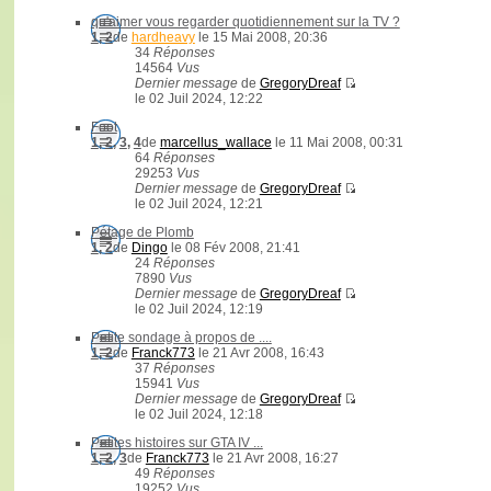
qu'aimer vous regarder quotidiennement sur la TV ?
1
,
2
de
hardheavy
le 15 Mai 2008, 20:36
34
Réponses
14564
Vus
Dernier message
de
GregoryDreaf
le 02 Juil 2024, 12:22
Foot
1
,
2
,
3
,
4
de
marcellus_wallace
le 11 Mai 2008, 00:31
64
Réponses
29253
Vus
Dernier message
de
GregoryDreaf
le 02 Juil 2024, 12:21
Pétage de Plomb
1
,
2
de
Dingo
le 08 Fév 2008, 21:41
24
Réponses
7890
Vus
Dernier message
de
GregoryDreaf
le 02 Juil 2024, 12:19
Petite sondage à propos de ....
1
,
2
de
Franck773
le 21 Avr 2008, 16:43
37
Réponses
15941
Vus
Dernier message
de
GregoryDreaf
le 02 Juil 2024, 12:18
Petites histoires sur GTA IV ...
1
,
2
,
3
de
Franck773
le 21 Avr 2008, 16:27
49
Réponses
19252
Vus