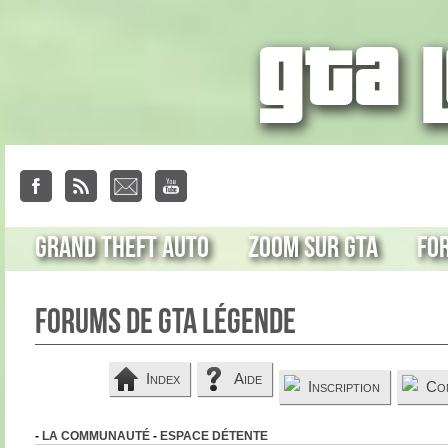
Grand Theft Auto
Zoom sur GTA
Fo
Forums de GTA Légende
Index
Aide
Inscription
Co
-
LA COMMUNAUTÉ
-
ESPACE DÉTENTE