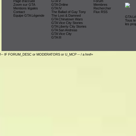
Page d'accueil
GTA V
Forum
Zoom sur GTA
GTA Online
Membres
Mentions légales
GTA IV
Rechercher
Contact
The Ballad of Gay Tony
Flux RSS
Equipe GTA Légende
The Lost & Damned
GTA Lég
GTA Chinatown Wars
Tous le
GTA Vice City Stories
les pro
GTA Liberty City Stories
GTA San Andreas
GTA Vice City
GTA III
!-- IF FORUM_DESC or MODERATORS or U_MCP -- / a href=