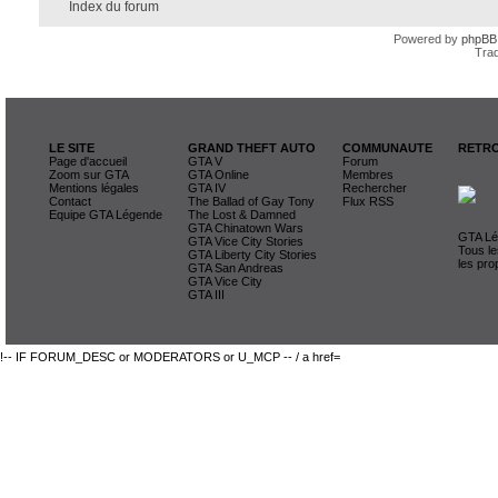
Index du forum
Powered by
phpBB
Trad
LE SITE
GRAND THEFT AUTO
COMMUNAUTE
RETRO
Page d'accueil
GTA V
Forum
Zoom sur GTA
GTA Online
Membres
Mentions légales
GTA IV
Rechercher
Contact
The Ballad of Gay Tony
Flux RSS
Equipe GTA Légende
The Lost & Damned
GTA Chinatown Wars
GTA Lég
GTA Vice City Stories
Tous le
GTA Liberty City Stories
les pro
GTA San Andreas
GTA Vice City
GTA III
!-- IF FORUM_DESC or MODERATORS or U_MCP -- / a href=