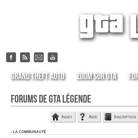
Grand Theft Auto
Zoom sur GTA
Fo
Forums de GTA Légende
Index
Aide
Inscription
-
LA COMMUNAUTÉ