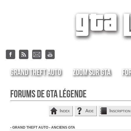
Grand Theft Auto
Zoom sur GTA
Fo
Forums de GTA Légende
Index
Aide
Inscription
-
GRAND THEFT AUTO
-
ANCIENS GTA