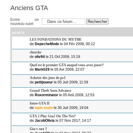
Anciens GTA
Ecrire un
nouveau sujet
SUJETS
LES FONDATIONS DU MYTHE
de
DepecheMode
le 04 Fév 2008, 00:12
cherche
de
oliv94
le 21 Oct 2009, 15:19
Quel est le premier GTA auquel vous-avez jouer?
de
Mark029
le 05 Avr 2009, 22:07
Acheter des jeux de ps1
de
petitjoueur
le 05 Juil 2009, 11:59
Grand Theft Auto Advance
de
Roxorminator
le 05 Aoû 2009, 12:53
Intro GTA II
de
lapin malin
le 30 Juil 2009, 19:04
GTA 2 Play Gta2 On The Net?
de
JacobOlivia
le 07 Nov 2017, 14:17
Gta v sux ?