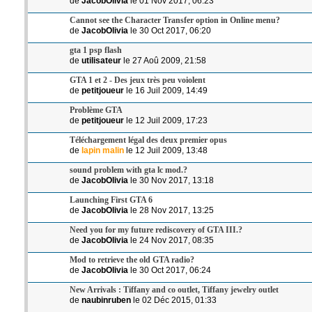
de
JacobOlivia
le 01 Nov 2017, 06:23
Cannot see the Character Transfer option in Online menu?
de
JacobOlivia
le 30 Oct 2017, 06:20
gta 1 psp flash
de
utilisateur
le 27 Aoû 2009, 21:58
GTA 1 et 2 - Des jeux très peu voiolent
de
petitjoueur
le 16 Juil 2009, 14:49
Problème GTA
de
petitjoueur
le 12 Juil 2009, 17:23
Téléchargement légal des deux premier opus
de
lapin malin
le 12 Juil 2009, 13:48
sound problem with gta lc mod.?
de
JacobOlivia
le 30 Nov 2017, 13:18
Launching First GTA 6
de
JacobOlivia
le 28 Nov 2017, 13:25
Need you for my future rediscovery of GTA III.?
de
JacobOlivia
le 24 Nov 2017, 08:35
Mod to retrieve the old GTA radio?
de
JacobOlivia
le 30 Oct 2017, 06:24
New Arrivals : Tiffany and co outlet, Tiffany jewelry outlet
de
naubinruben
le 02 Déc 2015, 01:33