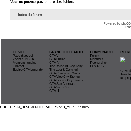
Vous
ne pouvez pas
joindre des fichiers
Index du forum
Powered by
phpBB
Trad
LE SITE
GRAND THEFT AUTO
COMMUNAUTE
RETRO
Page d'accueil
GTA V
Forum
Zoom sur GTA
GTA Online
Membres
Mentions légales
GTA IV
Rechercher
Contact
The Ballad of Gay Tony
Flux RSS
Equipe GTA Légende
The Lost & Damned
GTA Lég
GTA Chinatown Wars
Tous le
GTA Vice City Stories
les pro
GTA Liberty City Stories
GTA San Andreas
GTA Vice City
GTA III
!-- IF FORUM_DESC or MODERATORS or U_MCP -- / a href=