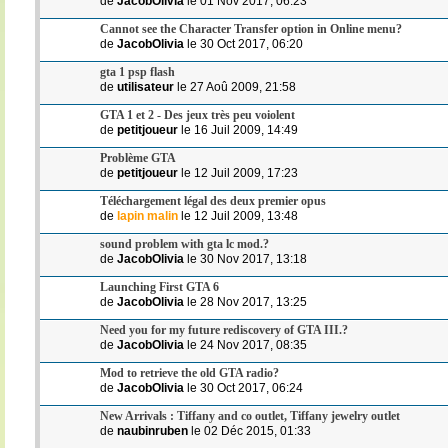
de
JacobOlivia
le 01 Nov 2017, 06:23
Cannot see the Character Transfer option in Online menu?
de
JacobOlivia
le 30 Oct 2017, 06:20
gta 1 psp flash
de
utilisateur
le 27 Aoû 2009, 21:58
GTA 1 et 2 - Des jeux très peu voiolent
de
petitjoueur
le 16 Juil 2009, 14:49
Problème GTA
de
petitjoueur
le 12 Juil 2009, 17:23
Téléchargement légal des deux premier opus
de
lapin malin
le 12 Juil 2009, 13:48
sound problem with gta lc mod.?
de
JacobOlivia
le 30 Nov 2017, 13:18
Launching First GTA 6
de
JacobOlivia
le 28 Nov 2017, 13:25
Need you for my future rediscovery of GTA III.?
de
JacobOlivia
le 24 Nov 2017, 08:35
Mod to retrieve the old GTA radio?
de
JacobOlivia
le 30 Oct 2017, 06:24
New Arrivals : Tiffany and co outlet, Tiffany jewelry outlet
de
naubinruben
le 02 Déc 2015, 01:33