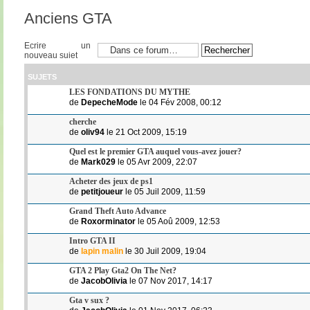
Anciens GTA
Ecrire un
nouveau sujet
SUJETS
LES FONDATIONS DU MYTHE
de
DepecheMode
le 04 Fév 2008, 00:12
cherche
de
oliv94
le 21 Oct 2009, 15:19
Quel est le premier GTA auquel vous-avez jouer?
de
Mark029
le 05 Avr 2009, 22:07
Acheter des jeux de ps1
de
petitjoueur
le 05 Juil 2009, 11:59
Grand Theft Auto Advance
de
Roxorminator
le 05 Aoû 2009, 12:53
Intro GTA II
de
lapin malin
le 30 Juil 2009, 19:04
GTA 2 Play Gta2 On The Net?
de
JacobOlivia
le 07 Nov 2017, 14:17
Gta v sux ?