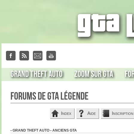
Grand Theft Auto
Zoom sur GTA
Fo
Forums de GTA Légende
Index
Aide
Inscription
-
GRAND THEFT AUTO
-
ANCIENS GTA