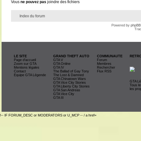
Vous
ne pouvez pas
joindre des fichiers
Index du forum
Powered by
phpBB
Trad
LE SITE
GRAND THEFT AUTO
COMMUNAUTE
RETRO
Page d'accueil
GTA V
Forum
Zoom sur GTA
GTA Online
Membres
Mentions légales
GTA IV
Rechercher
Contact
The Ballad of Gay Tony
Flux RSS
Equipe GTA Légende
The Lost & Damned
GTA Chinatown Wars
GTA Lég
GTA Vice City Stories
Tous le
GTA Liberty City Stories
les pro
GTA San Andreas
GTA Vice City
GTA III
!-- IF FORUM_DESC or MODERATORS or U_MCP -- / a href=