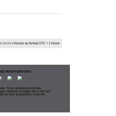
du forum
• Heures au format UTC + 1 heure
EZ NOUS AUSSI SUR :
de : Toute reproduction interdite
logos, marques et images de ce site sont
étés de leurs propriétaires respectifs