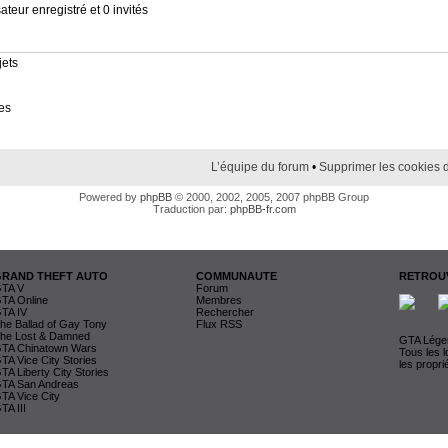
ateur enregistré et 0 invités
jets
es
L’équipe du forum
•
Supprimer les cookies 
Powered by
phpBB
© 2000, 2002, 2005, 2007 phpBB Group
Traduction par:
phpBB-fr.com
GRAND THEFT AUTO
COMMUNAUTE
RETROUV
TA V
Forum
TA Online
Membres
TA IV
Rechercher
he Ballad of Gay Tony
Flux RSS
he Lost & Damned
GTA Légen
TA Chinatown Wars
Tous les 
TA Vice City Stories
les propri
TA Liberty City Stories
TA San Andreas
TA Vice City
TA III