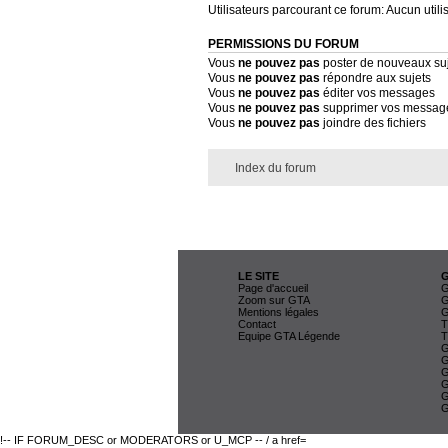
Utilisateurs parcourant ce forum: Aucun utilis
PERMISSIONS DU FORUM
Vous
ne pouvez pas
poster de nouveaux su
Vous
ne pouvez pas
répondre aux sujets
Vous
ne pouvez pas
éditer vos messages
Vous
ne pouvez pas
supprimer vos messag
Vous
ne pouvez pas
joindre des fichiers
Index du forum
LE SITE
Page d'accueil
G
Zoom sur GTA
G
Mentions légales
G
Contact
T
Equipe GTA Légende
T
G
G
G
G
G
G
!-- IF FORUM_DESC or MODERATORS or U_MCP -- / a href=