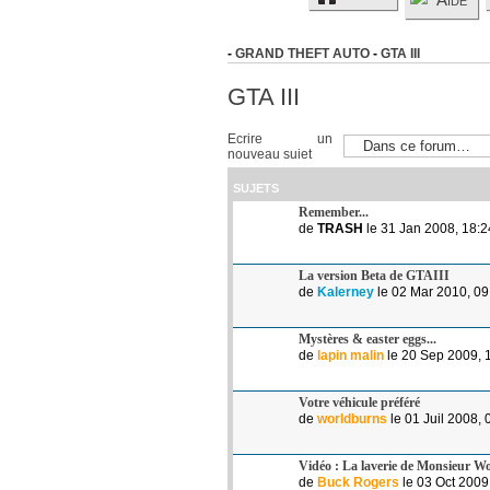
-
GRAND THEFT AUTO
-
GTA III
GTA III
Ecrire un
nouveau sujet
SUJETS
Remember...
de
TRASH
le 31 Jan 2008, 18:2
La version Beta de GTAIII
de
Kalerney
le 02 Mar 2010, 09
Mystères & easter eggs...
de
lapin malin
le 20 Sep 2009, 
Votre véhicule préféré
de
worldburns
le 01 Juil 2008, 
Vidéo : La laverie de Monsieur W
de
Buck Rogers
le 03 Oct 2009