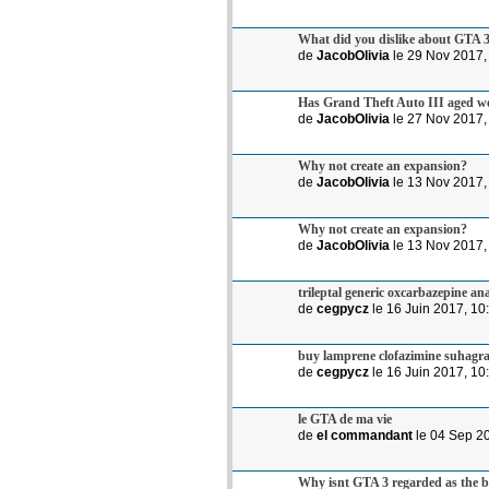
What did you dislike about GTA 
de
JacobOlivia
le 29 Nov 2017,
Has Grand Theft Auto III aged we
de
JacobOlivia
le 27 Nov 2017,
Why not create an expansion?
de
JacobOlivia
le 13 Nov 2017,
Why not create an expansion?
de
JacobOlivia
le 13 Nov 2017,
trileptal generic oxcarbazepine an
de
cegpycz
le 16 Juin 2017, 10
buy lamprene clofazimine suhagra
de
cegpycz
le 16 Juin 2017, 10
le GTA de ma vie
de
el commandant
le 04 Sep 2
Why isnt GTA 3 regarded as the be