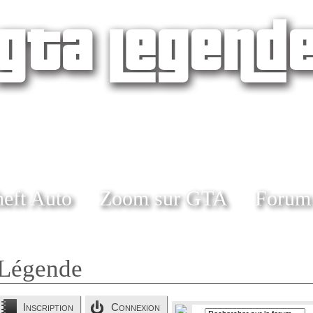
eft Auto
Zoom sur GTA
Forum
Légende
Inscription
Connexion