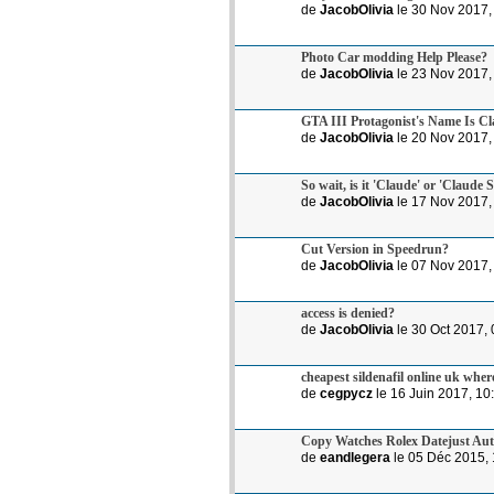
de
JacobOlivia
le 30 Nov 2017,
Photo Car modding Help Please?
de
JacobOlivia
le 23 Nov 2017,
GTA III Protagonist's Name Is Cl
de
JacobOlivia
le 20 Nov 2017,
So wait, is it 'Claude' or 'Claude 
de
JacobOlivia
le 17 Nov 2017,
Cut Version in Speedrun?
de
JacobOlivia
le 07 Nov 2017,
access is denied?
de
JacobOlivia
le 30 Oct 2017, 
cheapest sildenafil online uk where
de
cegpycz
le 16 Juin 2017, 10
Copy Watches Rolex Datejust Au
de
eandlegera
le 05 Déc 2015, 