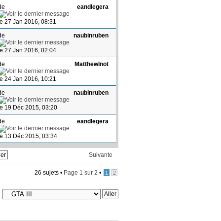
de
eandlegera
le 27 Jan 2016, 08:31
de
naubinruben
le 27 Jan 2016, 02:04
de
MatthewInot
le 24 Jan 2016, 10:21
de
naubinruben
le 19 Déc 2015, 03:20
de
eandlegera
le 13 Déc 2015, 03:34
Suivante
26 sujets •
Page
1
sur
2
•
1
2