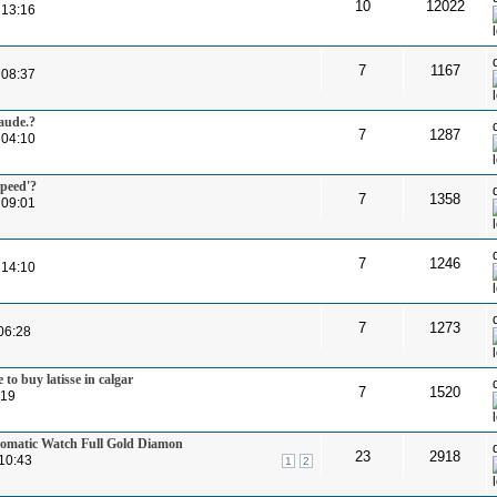
10
12022
 13:16
7
1167
 08:37
aude.?
7
1287
 04:10
Speed'?
7
1358
 09:01
7
1246
 14:10
7
1273
06:28
 to buy latisse in calgar
7
1520
:19
tomatic Watch Full Gold Diamon
23
2918
10:43
1
2