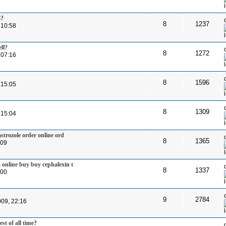
3?
8
1237
 10:58
ll?
8
1272
 07:16
8
1596
 15:05
8
1309
 15:04
astrozole order online ord
8
1365
:09
 online buy buy cephalexin t
8
1337
:00
9
2784
009, 22:16
st of all time?