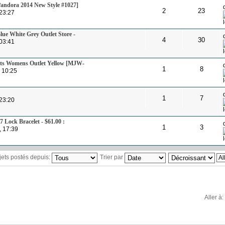
Pandora 2014 New Style #1027]
2
23
23:27
ue White Grey Outlet Store -
4
30
03:41
ets Womens Outlet Yellow [MJW-
1
8
 10:25
1
7
23:20
7 Lock Bracelet - $61.00 :
1
3
, 17:39
ujets postés depuis:
Trier par
Aller à: