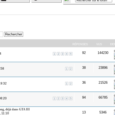
RÉPONSES
VUS
DE
92
144230
4
1
2
3
4
5
38
23896
:58
1
2
36
21526
19:32
1
2
94
66785
08:20
1
2
3
4
5
ong, déjà dans GTA III
13
5346
, 11:10