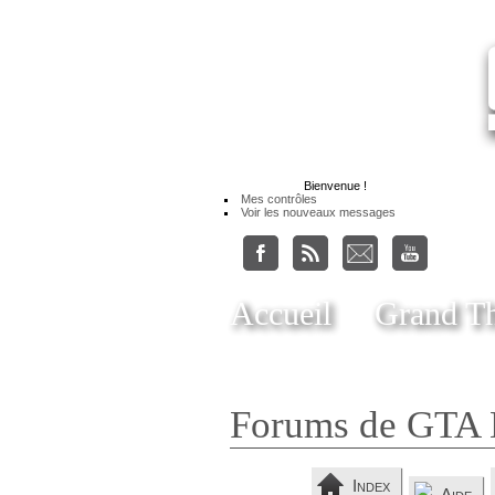
Bienvenue
!
Mes contrôles
Voir les nouveaux messages
Accueil
Grand Th
Forums de GTA 
Index
Aide