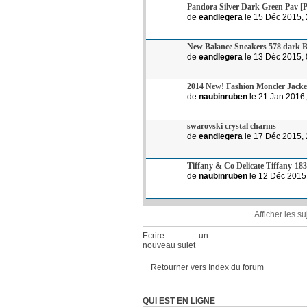
Pandora Silver Dark Green Pav [
de
eandlegera
le 15 Déc 2015, 
New Balance Sneakers 578 dark Bl
de
eandlegera
le 13 Déc 2015, 
2014 New! Fashion Moncler Jack
de
naubinruben
le 21 Jan 2016,
swarovski crystal charms
de
eandlegera
le 17 Déc 2015, 
Tiffany & Co Delicate Tiffany-183
de
naubinruben
le 12 Déc 2015
Afficher les s
Ecrire un
nouveau sujet
Retourner vers Index du forum
QUI EST EN LIGNE