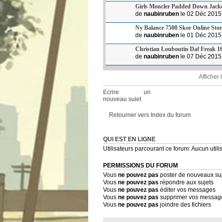
Girls Moncler Padded Down Jacket
de
naubinruben
le 02 Déc 2015
Ny Balance 7500 Skor Online Sto
de
naubinruben
le 01 Déc 2015
Christian Louboutin Daf Freak 16
de
naubinruben
le 07 Déc 2015
Afficher
Ecrire un
nouveau sujet
Retourner vers Index du forum
QUI EST EN LIGNE
Utilisateurs parcourant ce forum: Aucun utilis
PERMISSIONS DU FORUM
Vous
ne pouvez pas
poster de nouveaux su
Vous
ne pouvez pas
répondre aux sujets
Vous
ne pouvez pas
éditer vos messages
Vous
ne pouvez pas
supprimer vos messag
Vous
ne pouvez pas
joindre des fichiers