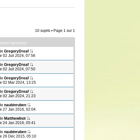
10 sujets • Page
1
sur
1
RNIER MESSAGE
de
GregoryDreaf
le 02 Juil 2024, 07:56
de
GregoryDreaf
le 02 Juil 2024, 07:50
de
GregoryDreaf
le 02 Mar 2024, 13:25
de
GregoryDreaf
le 02 Jan 2024, 21:23
de
naubinruben
le 27 Jan 2016, 02:04
de
MatthewInot
le 24 Jan 2016, 05:41
de
naubinruben
le 26 Déc 2015, 05:10