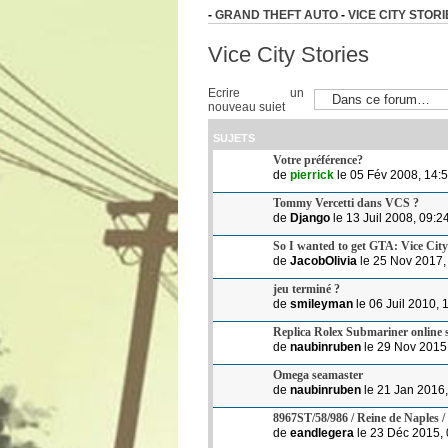
-
GRAND THEFT AUTO
-
VICE CITY STORI
Vice City Stories
Ecrire un
nouveau sujet
SUJETS
Votre préférence?
de
pierrick
le 05 Fév 2008, 14:
Tommy Vercetti dans VCS ?
de
Django
le 13 Juil 2008, 09:2
So I wanted to get GTA: Vice City
de
JacobOlivia
le 25 Nov 2017,
jeu terminé ?
de
smileyman
le 06 Juil 2010, 
Replica Rolex Submariner online s
de
naubinruben
le 29 Nov 2015
Omega seamaster
de
naubinruben
le 21 Jan 2016,
8967ST/58/986 / Reine de Naples / 
de
eandlegera
le 23 Déc 2015, 