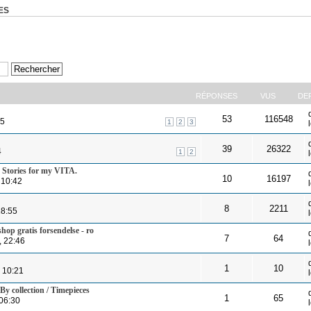
ES
RÉPONSES
VUS
DE
53
116548
55
1
2
3
39
26322
4
1
2
 Stories for my VITA.
10
16197
 10:42
8
2211
18:55
hop gratis forsendelse - ro
7
64
, 22:46
1
10
 10:21
By collection / Timepieces
1
65
06:30