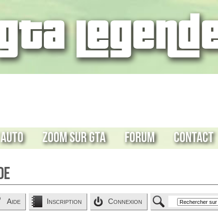
 Auto
Zoom sur GTA
Forum
Contact
de
Aide
Inscription
Connexion