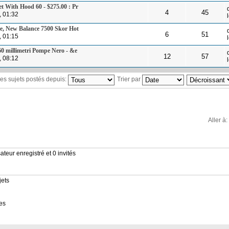
 With Hood 60 - $275.00 : Pr
4
45
, 01:32
re, New Balance 7500 Skor Hot
6
51
, 01:15
0 millimetri Pompe Nero - &e
12
57
, 08:12
 les sujets postés depuis:
Trier par
Aller à:
ateur enregistré et 0 invités
jets
es