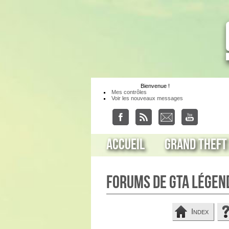
Bienvenue
!
Mes contrôles
Voir les nouveaux messages
Accueil
Grand Theft
Forums de GTA Légen
Index