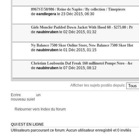
8967ST/58/986 / Reine de Naples / By collection / Timepieces
de
eandlegera
le 23 Déc 2015, 06:30
Girls Moncler Padded Down Jacket With Hood 60 - $275.00 : Pr
de
naubinruben
le 02 Déc 2015, 01:32
Ny Balance 7500 Skor Online Store, New Balance 7500 Skor Hot
de
naubinruben
le 01 Déc 2015, 01:15
Christian Louboutin Daf Freak 160 millimetri Pompe Nero - &e
de
naubinruben
le 07 Déc 2015, 08:12
Afficher les sujets postés depuis:
Ecrire un
nouveau sujet
Retourner vers Index du forum
QUI EST EN LIGNE
Utilisateurs parcourant ce forum: Aucun utilisateur enregistré et 0 invités