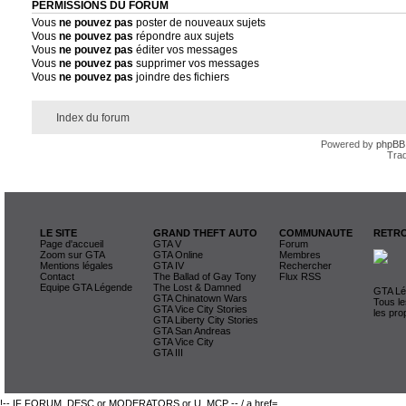
PERMISSIONS DU FORUM
Vous
ne pouvez pas
poster de nouveaux sujets
Vous
ne pouvez pas
répondre aux sujets
Vous
ne pouvez pas
éditer vos messages
Vous
ne pouvez pas
supprimer vos messages
Vous
ne pouvez pas
joindre des fichiers
Index du forum
Powered by
phpBB
Trad
LE SITE
GRAND THEFT AUTO
COMMUNAUTE
RETRO
Page d'accueil
GTA V
Forum
Zoom sur GTA
GTA Online
Membres
Mentions légales
GTA IV
Rechercher
Contact
The Ballad of Gay Tony
Flux RSS
Equipe GTA Légende
The Lost & Damned
GTA Lég
GTA Chinatown Wars
Tous le
GTA Vice City Stories
les pro
GTA Liberty City Stories
GTA San Andreas
GTA Vice City
GTA III
!-- IF FORUM_DESC or MODERATORS or U_MCP -- / a href=