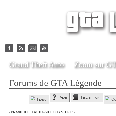
Grand Theft Auto
Zoom sur G
Forums de GTA Légende
Aide
Inscription
Index
Co
-
GRAND THEFT AUTO
-
VICE CITY STORIES