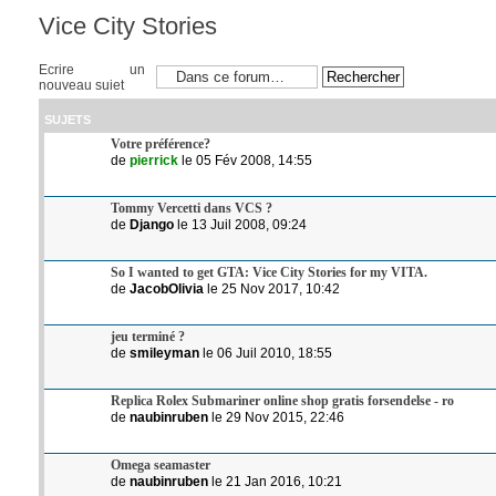
Vice City Stories
Ecrire un
nouveau sujet
SUJETS
Votre préférence?
de
pierrick
le 05 Fév 2008, 14:55
Tommy Vercetti dans VCS ?
de
Django
le 13 Juil 2008, 09:24
So I wanted to get GTA: Vice City Stories for my VITA.
de
JacobOlivia
le 25 Nov 2017, 10:42
jeu terminé ?
de
smileyman
le 06 Juil 2010, 18:55
Replica Rolex Submariner online shop gratis forsendelse - ro
de
naubinruben
le 29 Nov 2015, 22:46
Omega seamaster
de
naubinruben
le 21 Jan 2016, 10:21