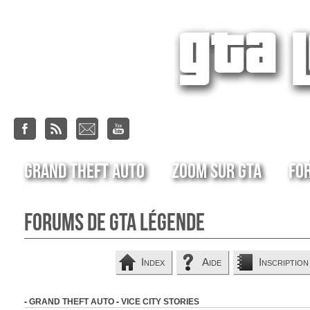
Grand Theft Auto
Zoom sur GTA
Fo
Forums de GTA Légende
Index
Aide
Inscription
-
GRAND THEFT AUTO
-
VICE CITY STORIES