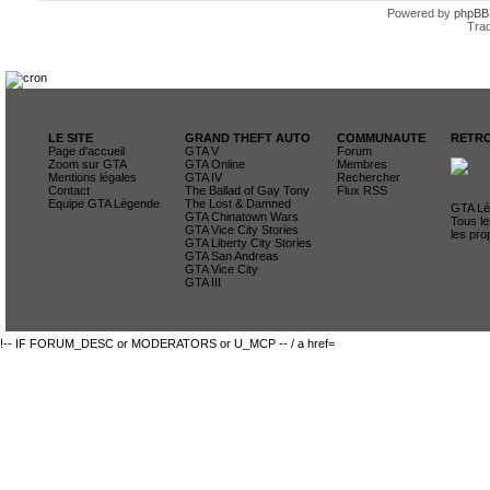
Powered by
phpBB
Trad
LE SITE
GRAND THEFT AUTO
COMMUNAUTE
RETRO
Page d'accueil
GTA V
Forum
Zoom sur GTA
GTA Online
Membres
Mentions légales
GTA IV
Rechercher
Contact
The Ballad of Gay Tony
Flux RSS
Equipe GTA Légende
The Lost & Damned
GTA Lég
GTA Chinatown Wars
Tous le
GTA Vice City Stories
les pro
GTA Liberty City Stories
GTA San Andreas
GTA Vice City
GTA III
!-- IF FORUM_DESC or MODERATORS or U_MCP -- / a href=