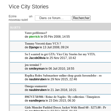
Vice City Stories
Ecrire un
nouveau sujet
SUJETS
Votre préférence?
de
pierrick
le 05 Fév 2008, 14:55
Tommy Vercetti dans VCS ?
de
Django
le 13 Juil 2008, 09:24
So I wanted to get GTA: Vice City Stories for my VITA.
de
JacobOlivia
le 25 Nov 2017, 10:42
jeu terminé ?
de
smileyman
le 06 Juil 2010, 18:55
Replica Rolex Submariner online shop gratis forsendelse - ro
de
naubinruben
le 29 Nov 2015, 22:46
Omega seamaster
de
naubinruben
le 21 Jan 2016, 10:21
8967ST/58/986 / Reine de Naples / By collection / Timepieces
de
eandlegera
le 23 Déc 2015, 06:30
Girls Moncler Padded Down Jacket With Hood 60 - $275.00 : Pr