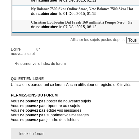
de
naubinruben
le 02 Déc 2015, 01:32
Ny Balance 7500 Skor Online Store, New Balance 7500 Skor Hot
de
naubinruben
le 01 Déc 2015, 01:15
Christian Louboutin Daf Freak 160 millimetri Pompe Nero - &e
de
naubinruben
le 07 Déc 2015, 08:12
Afficher les sujets postés depuis:
Ecrire un
nouveau sujet
Retourner vers Index du forum
QUI EST EN LIGNE
Utilisateurs parcourant ce forum: Aucun utilisateur enregistré et 0 invités
PERMISSIONS DU FORUM
Vous
ne pouvez pas
poster de nouveaux sujets
Vous
ne pouvez pas
répondre aux sujets
Vous
ne pouvez pas
éditer vos messages
Vous
ne pouvez pas
supprimer vos messages
Vous
ne pouvez pas
joindre des fichiers
Index du forum