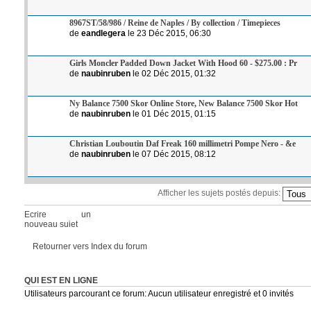
8967ST/58/986 / Reine de Naples / By collection / Timepieces
de
eandlegera
le 23 Déc 2015, 06:30
Girls Moncler Padded Down Jacket With Hood 60 - $275.00 : Pr
de
naubinruben
le 02 Déc 2015, 01:32
Ny Balance 7500 Skor Online Store, New Balance 7500 Skor Hot
de
naubinruben
le 01 Déc 2015, 01:15
Christian Louboutin Daf Freak 160 millimetri Pompe Nero - &e
de
naubinruben
le 07 Déc 2015, 08:12
Afficher les sujets postés depuis:
Ecrire un
nouveau sujet
Retourner vers Index du forum
QUI EST EN LIGNE
Utilisateurs parcourant ce forum: Aucun utilisateur enregistré et 0 invités