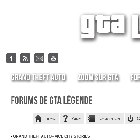
Grand Theft Auto
Zoom sur GTA
Fo
Forums de GTA Légende
Index
Aide
Inscription
C
-
GRAND THEFT AUTO
-
VICE CITY STORIES