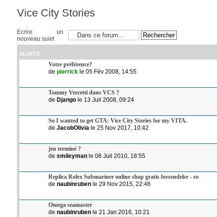
Vice City Stories
Ecrire un
nouveau sujet
SUJETS
Votre préférence?
de
pierrick
le 05 Fév 2008, 14:55
Tommy Vercetti dans VCS ?
de
Django
le 13 Juil 2008, 09:24
So I wanted to get GTA: Vice City Stories for my VITA.
de
JacobOlivia
le 25 Nov 2017, 10:42
jeu terminé ?
de
smileyman
le 06 Juil 2010, 18:55
Replica Rolex Submariner online shop gratis forsendelse - ro
de
naubinruben
le 29 Nov 2015, 22:46
Omega seamaster
de
naubinruben
le 21 Jan 2016, 10:21