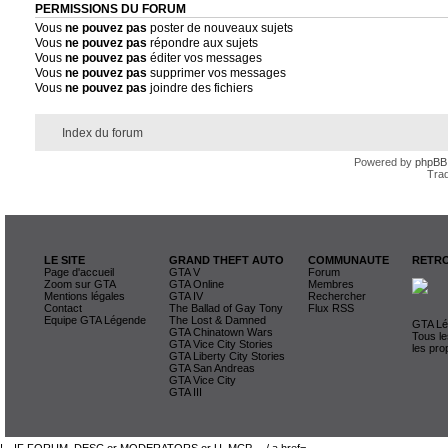
PERMISSIONS DU FORUM
Vous
ne pouvez pas
poster de nouveaux sujets
Vous
ne pouvez pas
répondre aux sujets
Vous
ne pouvez pas
éditer vos messages
Vous
ne pouvez pas
supprimer vos messages
Vous
ne pouvez pas
joindre des fichiers
Index du forum
Powered by
phpBB
Trad
LE SITE
GRAND THEFT AUTO
COMMUNAUTE
RETRO
Page d'accueil
GTA V
Forum
Zoom sur GTA
GTA Online
Membres
Mentions légales
GTA IV
Rechercher
Contact
The Ballad of Gay Tony
Flux RSS
Equipe GTA Légende
The Lost & Damned
GTA Lég
GTA Chinatown Wars
Tous le
GTA Vice City Stories
les pro
GTA Liberty City Stories
GTA San Andreas
GTA Vice City
GTA III
!-- IF FORUM_DESC or MODERATORS or U_MCP -- / a href=