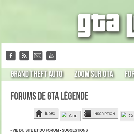
Grand Theft Auto
Zoom sur GTA
Fo
Forums de GTA Légende
Index
Inscription
Aide
Co
-
VIE DU SITE ET DU FORUM
-
SUGGESTIONS