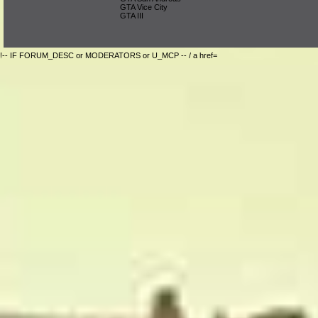
GTA Vice City
GTA III
!-- IF FORUM_DESC or MODERATORS or U_MCP -- / a href=