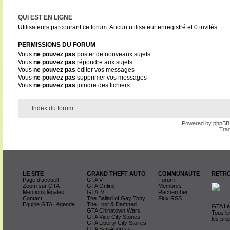
QUI EST EN LIGNE
Utilisateurs parcourant ce forum: Aucun utilisateur enregistré et 0 invités
PERMISSIONS DU FORUM
Vous
ne pouvez pas
poster de nouveaux sujets
Vous
ne pouvez pas
répondre aux sujets
Vous
ne pouvez pas
éditer vos messages
Vous
ne pouvez pas
supprimer vos messages
Vous
ne pouvez pas
joindre des fichiers
Index du forum
Powered by
phpBB
Trad
LE SITE
GRAND THEFT AUTO
COMMUNAUTE
RETRO
Page d'accueil
GTA V
Forum
Zoom sur GTA
GTA Online
Membres
Mentions légales
GTA IV
Rechercher
Contact
The Ballad of Gay Tony
Flux RSS
Equipe GTA Légende
The Lost & Damned
GTA Lég
GTA Chinatown Wars
Tous le
GTA Vice City Stories
les pro
GTA Liberty City Stories
GTA San Andreas