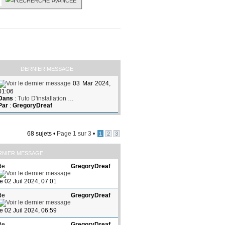
DERNIER MESSAGE
03 Mar 2024,
01:06
Dans
:
Tuto D'installation …
Par
:
GregoryDreaf
68 sujets •
Page
1
sur
3
•
1
2
3
RNIER MESSAGE
de
GregoryDreaf
le 02 Juil 2024, 07:01
de
GregoryDreaf
le 02 Juil 2024, 06:59
de
GregoryDreaf