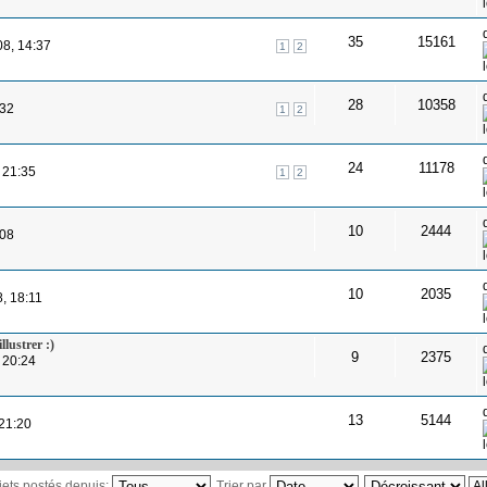
35
15161
08, 14:37
1
2
28
10358
:32
1
2
24
11178
 21:35
1
2
10
2444
:08
10
2035
8, 18:11
lustrer :)
9
2375
 20:24
13
5144
 21:20
ujets postés depuis:
Trier par