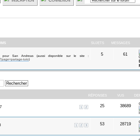
UMS
SUJETS
MESSAGES
5
61
 pour San Andreas (aussi disponible sur le site :
p?page=partage-tuto
)
RÉPONSES
VUS
DE
25
38689
37
1
2
53
28719
8
1
2
3