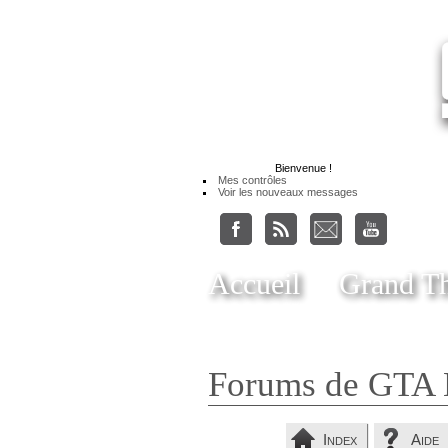
Bienvenue
!
Mes contrôles
Voir les nouveaux messages
Accueil
Grand Th
Forums de GTA 
Index
Aide