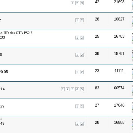
42
21698
1
2
3
28
10827
2
1
2
ion HD des GTA PS2 ?
25
16783
1:33
1
2
39
18791
18
1
2
23
11111
20:05
1
2
83
60574
:14
1
2
3
4
5
27
17046
:29
1
2
i
28
16985
:49
1
2