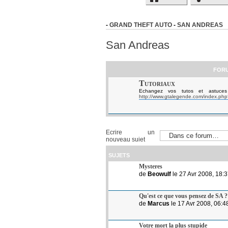
-
GRAND THEFT AUTO
-
SAN ANDREAS
San Andreas
FOR
Tutoriaux
Echangez vos tutos et astuces
http://www.gtalegende.com/index.ph
Ecrire un
nouveau sujet
SUJETS
Mysteres
de
Beowulf
le 27 Avr 2008, 18:
Qu'est ce que vous pensez de SA ?
de
Marcus
le 17 Avr 2008, 06:4
Votre mort la plus stupide