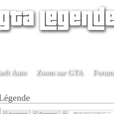
eft Auto
Zoom sur GTA
Forum
Légende
Inscription
Connexion