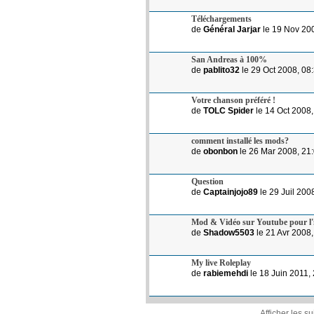
Téléchargements
de
Général Jarjar
le 19 Nov 20
San Andreas à 100%
de
pablito32
le 29 Oct 2008, 08
Votre chanson préféré !
de
TOLC Spider
le 14 Oct 2008,
comment installé les mods?
de
obonbon
le 26 Mar 2008, 21
Question
de
Captainjojo89
le 29 Juil 200
Mod & Vidéo sur Youtube pour l'il
de
Shadow5503
le 21 Avr 2008,
My live Roleplay
de
rabiemehdi
le 18 Juin 2011,
Afficher les s