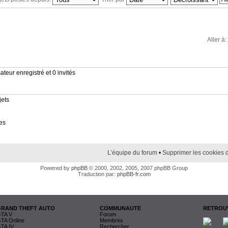
Aller à:
ateur enregistré et 0 invités
jets
es
L’équipe du forum
•
Supprimer les cookies 
Powered by
phpBB
© 2000, 2002, 2005, 2007 phpBB Group
Traduction par:
phpBB-fr.com
GRAND THEFT AUTO
COMMUNAUTE
RETROUV
TA V
Forum
TA Online
Membres
TA IV
Rechercher