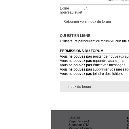
Ecrire un
nouveau sujet
Retourner vers Index du forum
QUI EST EN LIGNE
Utilisateurs parcourant ce forum: Aucun utilis
PERMISSIONS DU FORUM
Vous
ne pouvez pas
poster de nouveaux su
Vous
ne pouvez pas
répondre aux sujets
Vous
ne pouvez pas
éditer vos messages
Vous
ne pouvez pas
supprimer vos messag
Vous
ne pouvez pas
joindre des fichiers
Index du forum
LE SITE
Page d'accueil
G
Zoom sur GTA
G
Mentions légales
G