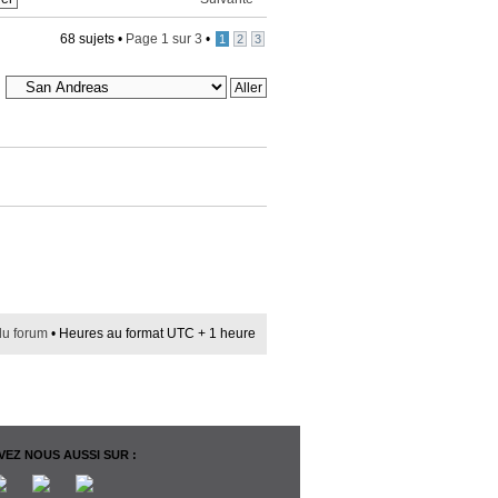
68 sujets •
Page
1
sur
3
•
1
2
3
du forum
• Heures au format UTC + 1 heure
EZ NOUS AUSSI SUR :