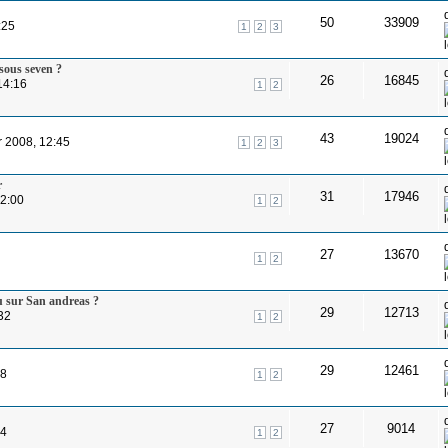
50
33909
:25
1
2
3
sous seven ?
26
16845
14:16
1
2
43
19024
r 2008, 12:45
1
2
3
r
31
17946
12:00
1
2
27
13670
1
2
eu sur San andreas ?
29
12713
32
1
2
29
12461
08
1
2
27
9014
54
1
2