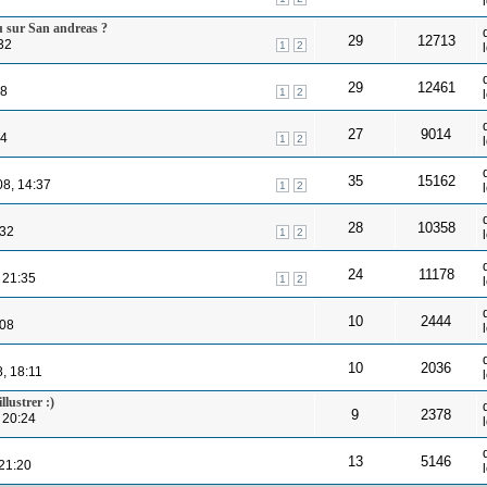
eu sur San andreas ?
29
12713
32
1
2
29
12461
08
1
2
27
9014
54
1
2
35
15162
08, 14:37
1
2
28
10358
:32
1
2
24
11178
 21:35
1
2
10
2444
:08
10
2036
8, 18:11
lustrer :)
9
2378
 20:24
13
5146
 21:20