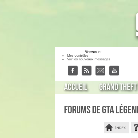
Bienvenue
!
Mes contrôles
Voir les nouveaux messages
Accueil
Grand Theft
Forums de GTA Légen
Index