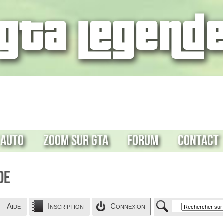
 Auto
Zoom sur GTA
Forum
Contact
de
Aide
Inscription
Connexion