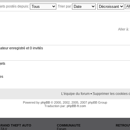
ujets postés depuis:
Trier par
Aller à:
ateur enregistré et 0 invités
jets
es
L’équipe du forum
•
Supprimer les cookies 
Powered by
phpBB
© 2000, 2002, 2005, 2007 phpBB Group
Traduction par:
phpBB-fr.com
GRAND THEFT AUTO
COMMUNAUTE
RETROUV
TA V
Forum