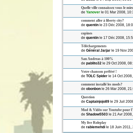
Quelle ville connaissez vous le mi
de
Yanover
le 01 Mar 2008, 10:
comment aller à liberty city?
de
quentin
le 23 Déc 2008, 18:
copines
de
quentin
le 17 Déc 2008, 15:
Téléchargements
de
Général Jarjar
le 19 Nov 20
San Andreas à 100%
de
pablito32
le 29 Oct 2008, 08
Votre chanson préféré !
de
TOLC Spider
le 14 Oct 2008,
comment installé les mods?
de
obonbon
le 26 Mar 2008, 21
Question
de
Captainjojo89
le 29 Juil 200
Mod & Vidéo sur Youtube pour l'il
de
Shadow5503
le 21 Avr 2008,
My live Roleplay
de
rabiemehdi
le 18 Juin 2011,