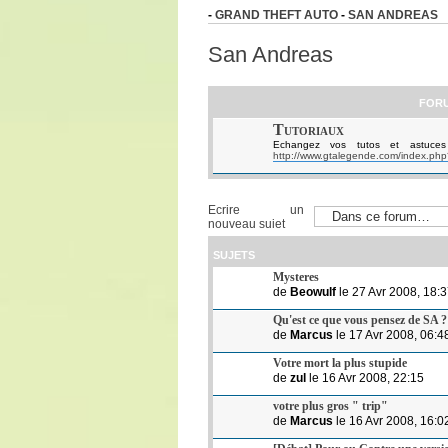
-
GRAND THEFT AUTO
-
SAN ANDREAS
San Andreas
FOR
Tutoriaux
Echangez vos tutos et astuces
http://www.gtalegende.com/index.ph
Ecrire un
nouveau sujet
SUJETS
Mysteres
de
Beowulf
le 27 Avr 2008, 18:
Qu'est ce que vous pensez de SA ?
de
Marcus
le 17 Avr 2008, 06:4
Votre mort la plus stupide
de
zul
le 16 Avr 2008, 22:15
votre plus gros " trip"
de
Marcus
le 16 Avr 2008, 16:0