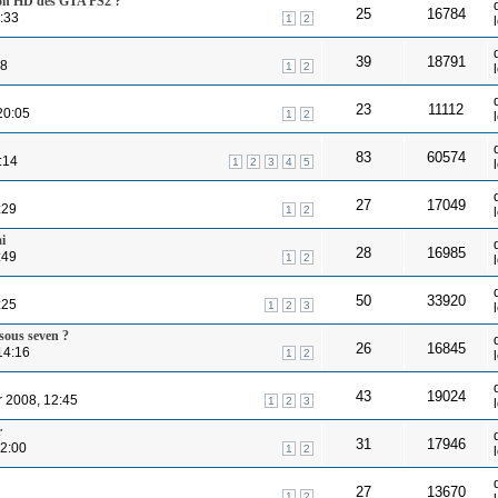
ion HD des GTA PS2 ?
25
16784
1:33
1
2
39
18791
18
1
2
23
11112
20:05
1
2
83
60574
:14
1
2
3
4
5
27
17049
:29
1
2
i
28
16985
:49
1
2
50
33920
:25
1
2
3
sous seven ?
26
16845
14:16
1
2
43
19024
r 2008, 12:45
1
2
3
r
31
17946
12:00
1
2
27
13670
1
2