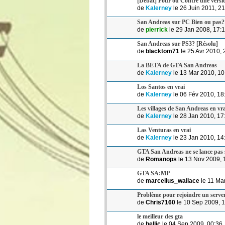
[Débat] Pour ou Contre une vers
de
Kalerney
le 26 Juin 2011, 2
San Andreas sur PC Bien ou pas?
de
pierrick
le 29 Jan 2008, 17:
San Andreas sur PS3? [Résolu]
de
blacktom71
le 25 Avr 2010, 
La BETA de GTA San Andreas
de
Kalerney
le 13 Mar 2010, 10
Los Santos en vrai
de
Kalerney
le 06 Fév 2010, 18
Les villages de San Andreas en vra
de
Kalerney
le 28 Jan 2010, 17
Las Venturas en vrai
de
Kalerney
le 23 Jan 2010, 14
GTA San Andreas ne se lance pas 
de
Romanops
le 13 Nov 2009, 
GTA SA:MP
de
marcellus_wallace
le 11 Ma
Problème pour rejoindre un serve
de
Chris7160
le 10 Sep 2009, 
le meilleur des gta
de
bellic
le 04 Sep 2009, 00:36