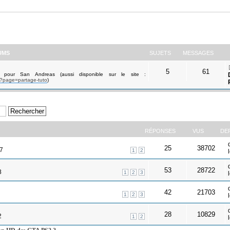
UMS
SUJETS
MESSAGES
5
61
 pour San Andreas (aussi disponible sur le site :
p?page=partage-tuto
)
RÉPONSES
VUS
DE
25
38702
37
1
2
53
28722
8
1
2
3
42
21703
1
2
3
28
10829
2
1
2