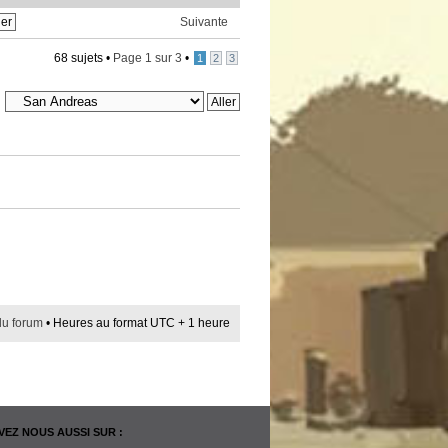
Suivante
68 sujets •
Page
1
sur
3
•
1
2
3
du forum
• Heures au format UTC + 1 heure
EZ NOUS AUSSI SUR :