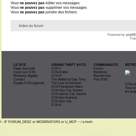
Vous
ne pouvez pas
éditer vos messages
Vous
ne pouvez pas
supprimer vos messages
Vous
ne pouvez pas
joindre des fichiers
Index du forum
Powered by
phpBB
Trad
LE SITE
GRAND THEFT AUTO
COMMUNAUTE
RETRO
Page d'accueil
GTA V
Forum
Zoom sur GTA
GTA Online
Membres
Mentions légales
GTA IV
Rechercher
Contact
The Ballad of Gay Tony
Flux RSS
Equipe GTA Légende
The Lost & Damned
GTA Lég
GTA Chinatown Wars
Tous le
GTA Vice City Stories
les pro
GTA Liberty City Stories
GTA San Andreas
GTA Vice City
GTA III
!-- IF FORUM_DESC or MODERATORS or U_MCP -- / a href=