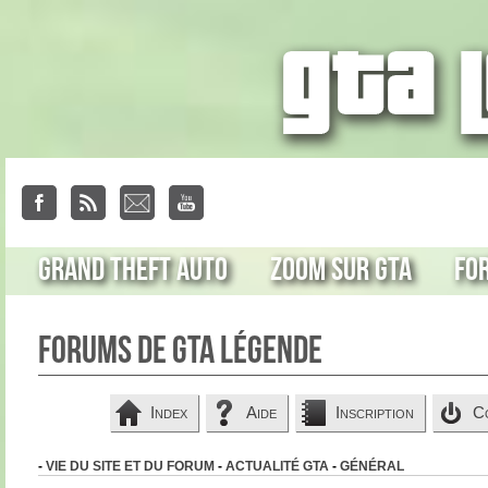
Grand Theft Auto
Zoom sur GTA
Fo
Forums de GTA Légende
Index
Aide
Inscription
C
-
VIE DU SITE ET DU FORUM
-
ACTUALITÉ GTA
-
GÉNÉRAL