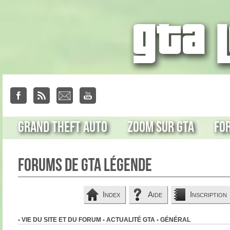
Grand Theft Auto
Zoom sur GTA
Fo
Forums de GTA Légende
Index
Aide
Inscription
-
VIE DU SITE ET DU FORUM
-
ACTUALITÉ GTA
-
GÉNÉRAL