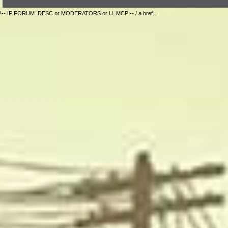
!-- IF FORUM_DESC or MODERATORS or U_MCP -- / a href=