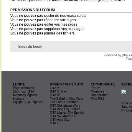
Utilisateurs parcourant ce forum: Aucun utilisateur enregistré et 0 invités
PERMISSIONS DU FORUM
Vous
ne pouvez pas
poster de nouveaux sujets
Vous
ne pouvez pas
répondre aux sujets
Vous
ne pouvez pas
éditer vos messages
Vous
ne pouvez pas
supprimer vos messages
Vous
ne pouvez pas
joindre des fichiers
Index du forum
Powered by
phpBB
Trad
LE SITE
GRAND THEFT AUTO
COMMUNAUTE
RETRO
Page d'accueil
GTA V
Forum
Zoom sur GTA
GTA Online
Membres
Mentions légales
GTA IV
Rechercher
Contact
The Ballad of Gay Tony
Flux RSS
Equipe GTA Légende
The Lost & Damned
GTA Lég
GTA Chinatown Wars
Tous le
GTA Vice City Stories
les pro
GTA Liberty City Stories
GTA San Andreas
GTA Vice City
GTA III