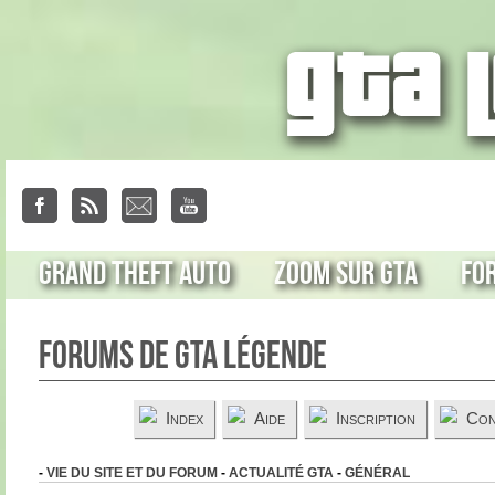
Grand Theft Auto
Zoom sur GTA
Fo
Forums de GTA Légende
Index
Aide
Inscription
Con
-
VIE DU SITE ET DU FORUM
-
ACTUALITÉ GTA
-
GÉNÉRAL