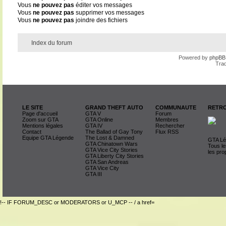
Vous
ne pouvez pas
éditer vos messages
Vous
ne pouvez pas
supprimer vos messages
Vous
ne pouvez pas
joindre des fichiers
Index du forum
Powered by
phpBB
Trad
LE SITE
GRAND THEFT AUTO
COMMUNAUTE
RETRO
Page d'accueil
GTA V
Forum
Zoom sur GTA
GTA Online
Membres
Mentions légales
GTA IV
Rechercher
Contact
The Ballad of Gay Tony
Flux RSS
Equipe GTA Légende
The Lost & Damned
GTA Lég
GTA Chinatown Wars
Tous le
GTA Vice City Stories
les pro
GTA Liberty City Stories
GTA San Andreas
GTA Vice City
GTA III
!-- IF FORUM_DESC or MODERATORS or U_MCP -- / a href=