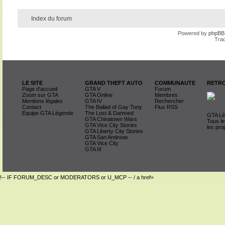
Index du forum
Powered by
phpBB
Trad
LE SITE
GRAND THEFT AUTO
COMMUNAUTE
RETRO
Page d'accueil
GTA V
Forum
Zoom sur GTA
GTA Online
Membres
Mentions légales
GTA IV
Rechercher
Contact
The Ballad of Gay Tony
Flux RSS
Equipe GTA Légende
The Lost & Damned
GTA Lég
GTA Chinatown Wars
Tous le
GTA Vice City Stories
les pro
GTA Liberty City Stories
GTA San Andreas
GTA Vice City
GTA III
!-- IF FORUM_DESC or MODERATORS or U_MCP -- / a href=