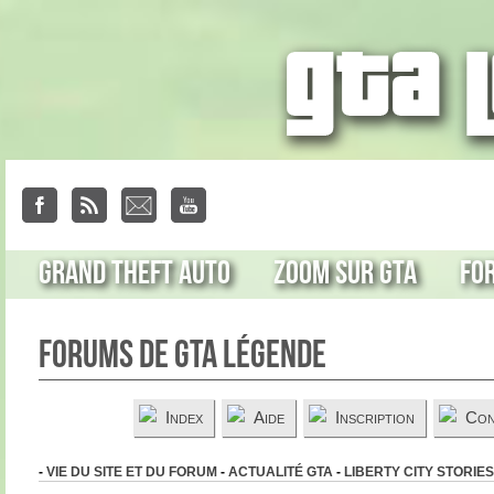
Grand Theft Auto
Zoom sur GTA
Fo
Forums de GTA Légende
Index
Aide
Inscription
Con
-
VIE DU SITE ET DU FORUM
-
ACTUALITÉ GTA
-
LIBERTY CITY STORIES