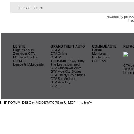
Index du forum
Powered by
phpBB
Trad
LE SITE
GRAND THEFT AUTO
COMMUNAUTE
RETRO
Page d'accueil
GTA V
Forum
Zoom sur GTA
GTA Online
Membres
Mentions légales
GTA IV
Rechercher
Contact
The Ballad of Gay Tony
Flux RSS
Equipe GTA Légende
The Lost & Damned
GTA Lég
GTA Chinatown Wars
Tous le
GTA Vice City Stories
les pro
GTA Liberty City Stories
GTA San Andreas
GTA Vice City
GTA III
!-- IF FORUM_DESC or MODERATORS or U_MCP -- / a href=