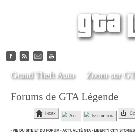
Grand Theft Auto
Zoom sur G
Forums de GTA Légende
Index
Co
Aide
Inscription
-
VIE DU SITE ET DU FORUM
-
ACTUALITÉ GTA
-
LIBERTY CITY STORIES