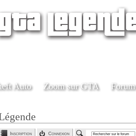
eft Auto
Zoom sur GTA
Forum
Légende
Inscription
Connexion