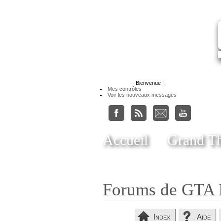
Bienvenue
!
Mes contrôles
Voir les nouveaux messages
Accueil
Grand Th
Forums de GTA 
Index
Aide