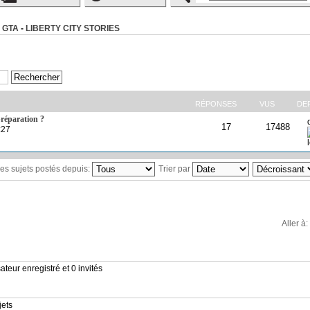
 GTA
-
LIBERTY CITY STORIES
RÉPONSES
VUS
DE
préparation ?
17
17488
:27
 les sujets postés depuis:
Trier par
Aller à:
ateur enregistré et 0 invités
jets