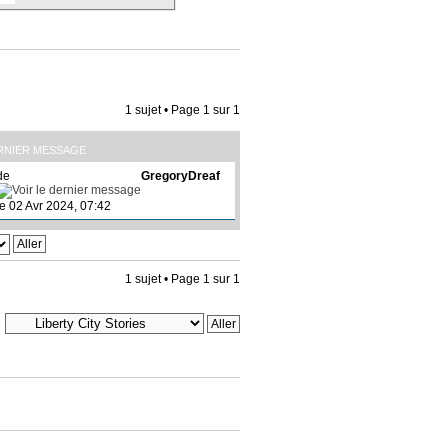
1 sujet • Page
1
sur
1
RNIER MESSAGE
de
GregoryDreaf
le 02 Avr 2024, 07:42
1 sujet • Page
1
sur
1