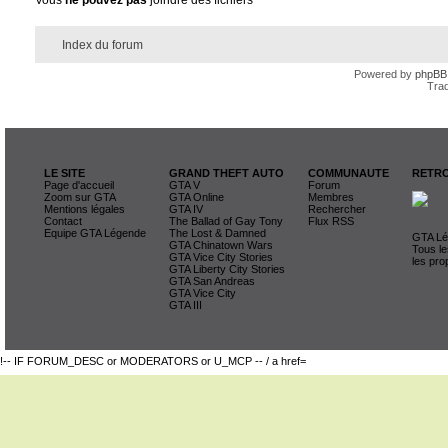
Vous
ne pouvez pas
joindre des fichiers
Index du forum
Powered by
phpBB
Trad
LE SITE
GRAND THEFT AUTO
COMMUNAUTE
RETRO
Page d'accueil
GTA V
Forum
Zoom sur GTA
GTA Online
Membres
Mentions légales
GTA IV
Rechercher
Contact
The Ballad of Gay Tony
Flux RSS
Equipe GTA Légende
The Lost & Damned
GTA Lég
GTA Chinatown Wars
Tous le
GTA Vice City Stories
les pro
GTA Liberty City Stories
GTA San Andreas
GTA Vice City
GTA III
!-- IF FORUM_DESC or MODERATORS or U_MCP -- / a href=