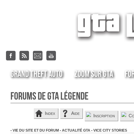
Grand Theft Auto
Zoom sur GTA
Fo
Forums de GTA Légende
Index
Aide
Inscription
Co
-
VIE DU SITE ET DU FORUM
-
ACTUALITÉ GTA
-
VICE CITY STORIES