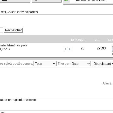
 GTA
-
VICE CITY STORIES
RÉPONSES
VUS
DE
tories bientôt en pack
25
27393
9, 05:37
1
2
 les sujets postés depuis:
Trier par
Aller à:
ateur enregistré et 0 invités