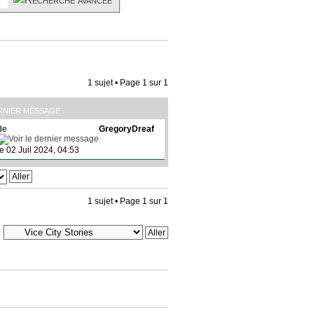
1 sujet • Page
1
sur
1
RNIER MESSAGE
de
GregoryDreaf
le 02 Juil 2024, 04:53
1 sujet • Page
1
sur
1