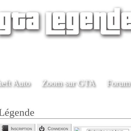
eft Auto
Zoom sur GTA
Forum
Légende
Inscription
Connexion