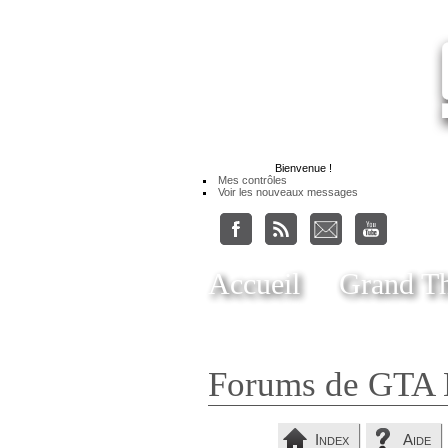
Bienvenue
!
Mes contrôles
Voir les nouveaux messages
Accueil
Grand Th
Forums de GTA 
Index
Aide