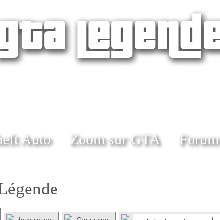
eft Auto
Zoom sur GTA
Forum
Légende
Inscription
Connexion