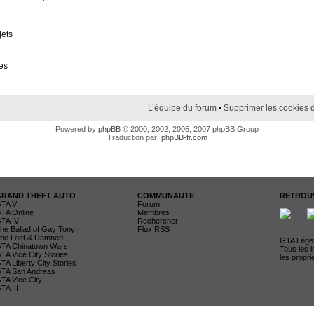
jets
es
L’équipe du forum
•
Supprimer les cookies 
Powered by
phpBB
© 2000, 2002, 2005, 2007 phpBB Group
Traduction par:
phpBB-fr.com
GRAND THEFT AUTO
COMMUNAUTE
RETROUV
TA V
Forum
TA Online
Membres
TA IV
Rechercher
he Ballad of Gay Tony
Flux RSS
he Lost & Damned
GTA Légen
TA Chinatown Wars
Tous les 
TA Vice City Stories
les propri
TA Liberty City Stories
TA San Andreas
TA Vice City
TA III