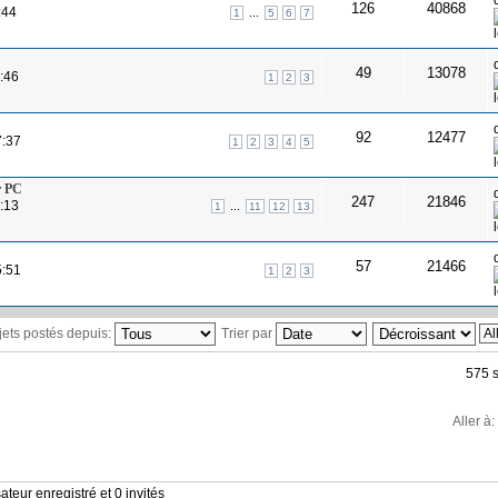
126
40868
:44
...
1
5
6
7
C
49
13078
:46
1
2
3
92
12477
7:37
1
2
3
4
5
r PC
247
21846
:13
...
1
11
12
13
57
21466
5:51
1
2
3
ujets postés depuis:
Trier par
575 s
Aller à:
ateur enregistré et 0 invités