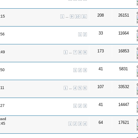
208
26151
:15
...
1
9
10
11
33
11664
:56
1
2
173
16853
:49
...
1
7
8
9
41
5831
:50
1
2
3
107
33532
:11
...
1
4
5
6
41
14447
:27
1
2
3
mned
64
17621
:45
1
2
3
4