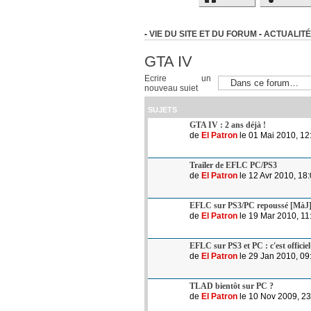
-
VIE DU SITE ET DU FORUM
-
ACTUALITÉ
GTA IV
Ecrire un
nouveau sujet
SUJETS
GTA IV : 2 ans déjà !
de
El Patron
le 01 Mai 2010, 12
Trailer de EFLC PC/PS3
de
El Patron
le 12 Avr 2010, 18
EFLC sur PS3/PC repoussé [MàJ
de
El Patron
le 19 Mar 2010, 11
EFLC sur PS3 et PC : c'est officiel
de
El Patron
le 29 Jan 2010, 09
TLAD bientôt sur PC ?
de
El Patron
le 10 Nov 2009, 23