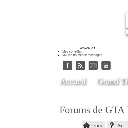
Bienvenue
!
Mes contrôles
Voir les nouveaux messages
Accueil
Grand Th
Forums de GTA 
Index
Aide