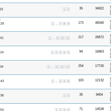
35
34922
:02
1
2
!
173
49340
:29
...
1
7
8
9
217
26872
:01
...
1
9
10
11
94
16863
:24
1
2
3
4
5
254
17726
:34
...
1
11
12
13
103
12132
:43
...
1
4
5
6
35
9404
:38
1
2
71
14538
:53
1
2
3
4