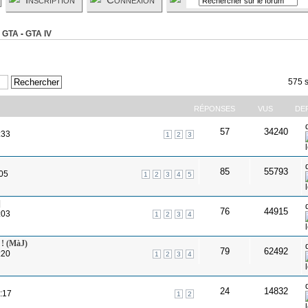
 GTA
-
GTA IV
575 s
RÉPONSES
VUS
DE
57
34240
:33
1
2
3
85
55793
:05
1
2
3
4
5
]
76
44915
:03
1
2
3
4
 ! (MàJ)
79
62492
:20
1
2
3
4
24
14832
:17
1
2