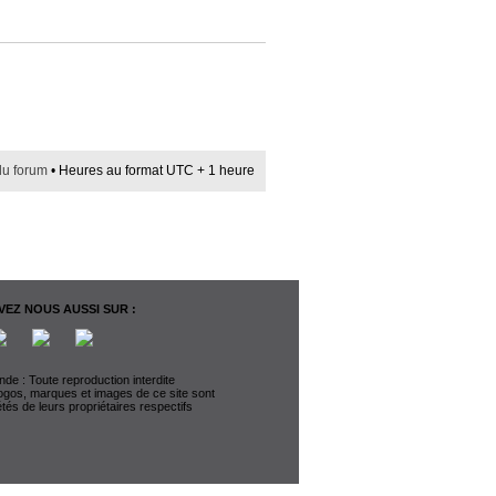
du forum
• Heures au format UTC + 1 heure
EZ NOUS AUSSI SUR :
de : Toute reproduction interdite
logos, marques et images de ce site sont
étés de leurs propriétaires respectifs