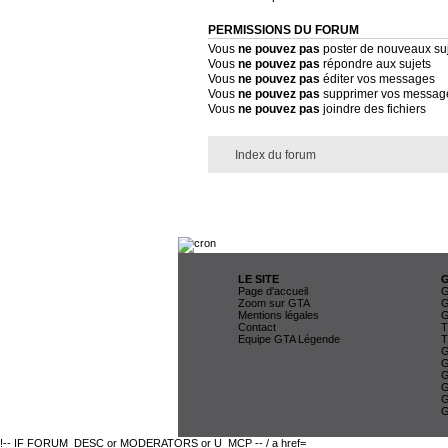
PERMISSIONS DU FORUM
Vous
ne pouvez pas
poster de nouveaux su
Vous
ne pouvez pas
répondre aux sujets
Vous
ne pouvez pas
éditer vos messages
Vous
ne pouvez pas
supprimer vos messag
Vous
ne pouvez pas
joindre des fichiers
Index du forum
LE SITE
Page d'accueil
G
Zoom sur GTA
G
Mentions légales
G
Contact
T
Equipe GTA Légende
T
G
G
G
G
G
G
!-- IF FORUM_DESC or MODERATORS or U_MCP -- / a href=