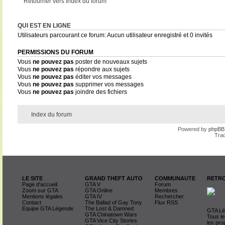
Retourner vers Index du forum
QUI EST EN LIGNE
Utilisateurs parcourant ce forum: Aucun utilisateur enregistré et 0 invités
PERMISSIONS DU FORUM
Vous
ne pouvez pas
poster de nouveaux sujets
Vous
ne pouvez pas
répondre aux sujets
Vous
ne pouvez pas
éditer vos messages
Vous
ne pouvez pas
supprimer vos messages
Vous
ne pouvez pas
joindre des fichiers
Index du forum
Powered by
phpBB
Trad
LE SITE
GRAND THEFT AUTO
COMMUNAUTE
RETRO
Page d'accueil
GTA V
Forum
Zoom sur GTA
GTA Online
Membres
Mentions légales
GTA IV
Rechercher
Contact
The Ballad of Gay Tony
Flux RSS
Equipe GTA Légende
The Lost & Damned
GTA Lég
GTA Chinatown Wars
Tous le
GTA Vice City Stories
les pro