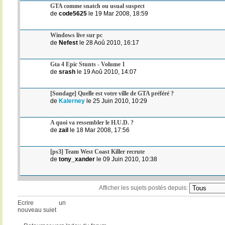
GTA comme snatch ou usual suspect
de
code5625
le 19 Mar 2008, 18:59
Windows live sur pc
de
Nefest
le 28 Aoû 2010, 16:17
Gta 4 Epic Stunts - Volume 1
de
srash
le 19 Aoû 2010, 14:07
[Sondage] Quelle est votre ville de GTA préféré ?
de
Kalerney
le 25 Juin 2010, 10:29
A quoi va ressembler le H.U.D. ?
de
zail
le 18 Mar 2008, 17:56
[ps3] Team West Coast Killer recrute
de
tony_xander
le 09 Juin 2010, 10:38
Afficher les sujets postés depuis:
Ecrire un
nouveau sujet