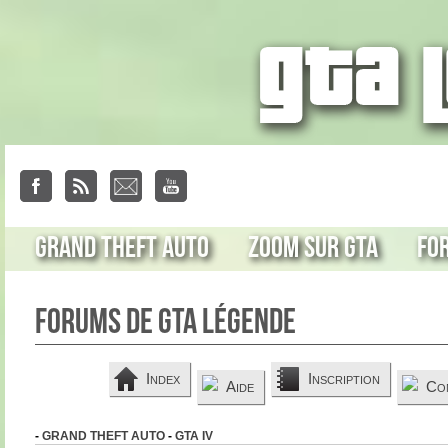
Grand Theft Auto
Zoom sur GTA
Fo
Forums de GTA Légende
Index
Inscription
Aide
Co
-
GRAND THEFT AUTO
-
GTA IV