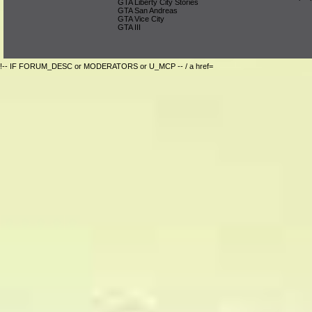
GTA Liberty City Stories
GTA San Andreas
GTA Vice City
GTA III
!-- IF FORUM_DESC or MODERATORS or U_MCP -- / a href=