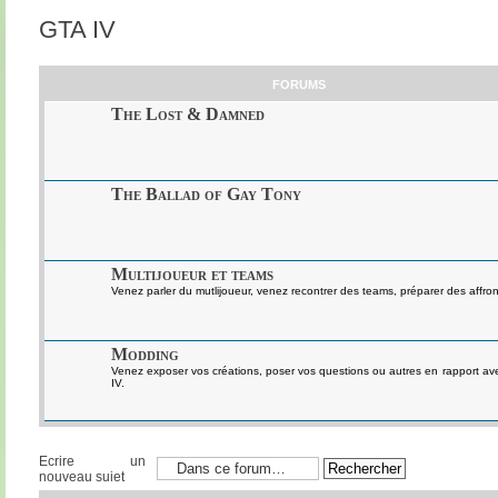
GTA IV
FORUMS
The Lost & Damned
The Ballad of Gay Tony
Multijoueur et teams
Venez parler du mutlijoueur, venez recontrer des teams, préparer des affront
Modding
Venez exposer vos créations, poser vos questions ou autres en rapport a
IV.
Ecrire un
nouveau sujet