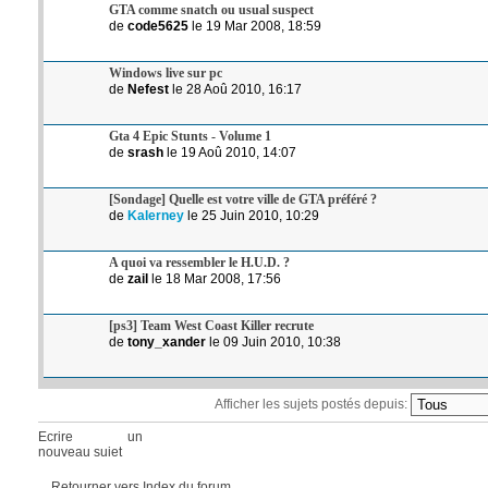
GTA comme snatch ou usual suspect
de
code5625
le 19 Mar 2008, 18:59
Windows live sur pc
de
Nefest
le 28 Aoû 2010, 16:17
Gta 4 Epic Stunts - Volume 1
de
srash
le 19 Aoû 2010, 14:07
[Sondage] Quelle est votre ville de GTA préféré ?
de
Kalerney
le 25 Juin 2010, 10:29
A quoi va ressembler le H.U.D. ?
de
zail
le 18 Mar 2008, 17:56
[ps3] Team West Coast Killer recrute
de
tony_xander
le 09 Juin 2010, 10:38
Afficher les sujets postés depuis:
Ecrire un
nouveau sujet
Retourner vers Index du forum