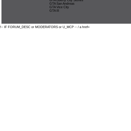
GTA San Andreas
GTA Vice City
GTA III
!-- IF FORUM_DESC or MODERATORS or U_MCP -- / a href=