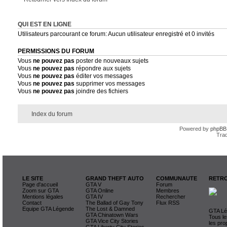
QUI EST EN LIGNE
Utilisateurs parcourant ce forum: Aucun utilisateur enregistré et 0 invités
PERMISSIONS DU FORUM
Vous
ne pouvez pas
poster de nouveaux sujets
Vous
ne pouvez pas
répondre aux sujets
Vous
ne pouvez pas
éditer vos messages
Vous
ne pouvez pas
supprimer vos messages
Vous
ne pouvez pas
joindre des fichiers
Index du forum
Powered by
phpBB
Trad
LE SITE
GRAND THEFT AUTO
COMMUNAUTE
RETRO
Page d'accueil
GTA V
Forum
Zoom sur GTA
GTA Online
Membres
Mentions légales
GTA IV
Rechercher
Contact
The Ballad of Gay Tony
Flux RSS
Equipe GTA Légende
The Lost & Damned
GTA Lég
GTA Chinatown Wars
Tous le
GTA Vice City Stories
les pro
GTA Liberty City Stories