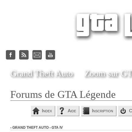
Grand Theft Auto
Zoom sur G
Forums de GTA Légende
Index
Aide
Inscription
C
-
GRAND THEFT AUTO
-
GTA IV