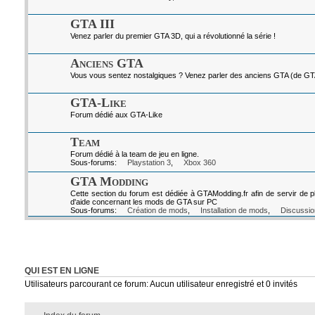
GTA III
Venez parler du premier GTA 3D, qui a révolutionné la série !
Anciens GTA
Vous vous sentez nostalgiques ? Venez parler des anciens GTA (de GTA I
GTA-Like
Forum dédié aux GTA-Like
Team
Forum dédié à la team de jeu en ligne.
Sous-forums:
Playstation 3
,
Xbox 360
GTA Modding
Cette section du forum est dédiée à GTAModding.fr afin de servir de p
d'aide concernant les mods de GTA sur PC
Sous-forums:
Création de mods
,
Installation de mods
,
Discussio
QUI EST EN LIGNE
Utilisateurs parcourant ce forum: Aucun utilisateur enregistré et 0 invités