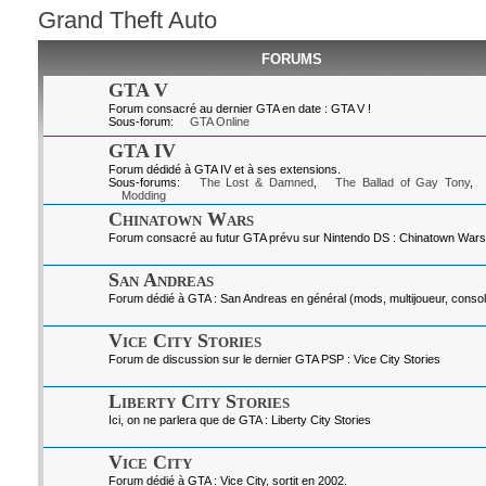
Grand Theft Auto
FORUMS
GTA V
Forum consacré au dernier GTA en date : GTA V !
Sous-forum:
GTA Online
GTA IV
Forum dédidé à GTA IV et à ses extensions.
Sous-forums:
The Lost & Damned
,
The Ballad of Gay Tony
,
Modding
Chinatown Wars
Forum consacré au futur GTA prévu sur Nintendo DS : Chinatown Wars
San Andreas
Forum dédié à GTA : San Andreas en général (mods, multijoueur, console
Vice City Stories
Forum de discussion sur le dernier GTA PSP : Vice City Stories
Liberty City Stories
Ici, on ne parlera que de GTA : Liberty City Stories
Vice City
Forum dédié à GTA : Vice City, sortit en 2002.