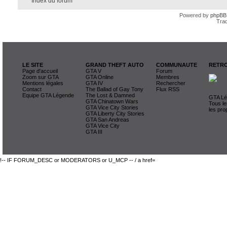
Index du forum
Powered by
phpBB
Trad
LE SITE
GRAND THEFT AUTO
COMMUNAUTE
RETRO
Page d'accueil
GTA V
Forum
Zoom sur GTA
GTA Online
Membres
Mentions légales
GTA IV
Rechercher
Contact
The Ballad of Gay Tony
Flux RSS
Equipe GTA Légende
The Lost & Damned
GTA Lég
GTA Chinatown Wars
Tous le
GTA Vice City Stories
les pro
GTA Liberty City Stories
GTA San Andreas
GTA Vice City
GTA III
!-- IF FORUM_DESC or MODERATORS or U_MCP -- / a href=