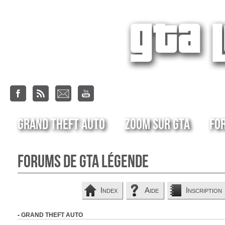
Grand Theft Auto
Zoom sur GTA
Fo
Forums de GTA Légende
Index
Aide
Inscription
-
GRAND THEFT AUTO