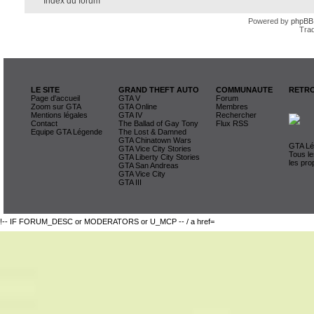
Index du forum
Powered by
phpBB
Trad
LE SITE
GRAND THEFT AUTO
COMMUNAUTE
RETRO
Page d'accueil
GTA V
Forum
Zoom sur GTA
GTA Online
Membres
Mentions légales
GTA IV
Rechercher
Contact
The Ballad of Gay Tony
Flux RSS
Equipe GTA Légende
The Lost & Damned
GTA Chinatown Wars
GTA Lég
GTA Vice City Stories
Tous le
GTA Liberty City Stories
les pro
GTA San Andreas
GTA Vice City
GTA III
!-- IF FORUM_DESC or MODERATORS or U_MCP -- / a href=