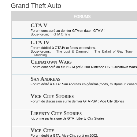
Grand Theft Auto
FORUMS
GTA V
Forum consacré au dernier GTA en date : GTA V !
Sous-forum:
GTA Online
GTA IV
Forum dédidé à GTA IV et à ses extensions.
Sous-forums:
The Lost & Damned
,
The Ballad of Gay Tony
,
Modding
Chinatown Wars
Forum consacré au futur GTA prévu sur Nintendo DS : Chinatown Wars
San Andreas
Forum dédié à GTA : San Andreas en général (mods, multijoueur, console
Vice City Stories
Forum de discussion sur le dernier GTA PSP : Vice City Stories
Liberty City Stories
Ici, on ne parlera que de GTA : Liberty City Stories
Vice City
Forum dédié à GTA : Vice City, sortit en 2002.