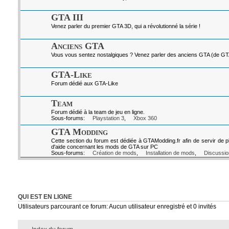
GTA III
Venez parler du premier GTA 3D, qui a révolutionné la série !
Anciens GTA
Vous vous sentez nostalgiques ? Venez parler des anciens GTA (de GTA I
GTA-Like
Forum dédié aux GTA-Like
Team
Forum dédié à la team de jeu en ligne.
Sous-forums:
Playstation 3
,
Xbox 360
GTA Modding
Cette section du forum est dédiée à GTAModding.fr afin de servir de p
d'aide concernant les mods de GTA sur PC
Sous-forums:
Création de mods
,
Installation de mods
,
Discussio
QUI EST EN LIGNE
Utilisateurs parcourant ce forum: Aucun utilisateur enregistré et 0 invités