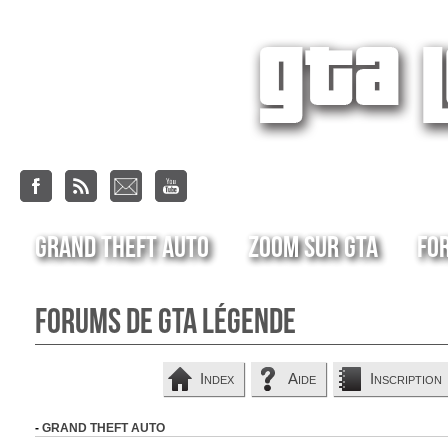
Grand Theft Auto
Zoom sur GTA
Fo
Forums de GTA Légende
Index
Aide
Inscription
-
GRAND THEFT AUTO