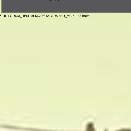
!-- IF FORUM_DESC or MODERATORS or U_MCP -- / a href=