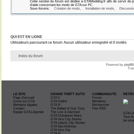
Cette section du forum est dédiée à GTAModding.fr afin de servir de p
d'aide concernant les mods de GTA sur PC
Sous-forums:
Création de mods
,
Installation de mods
,
Discussio
QUI EST EN LIGNE
Utilisateurs parcourant ce forum: Aucun utilisateur enregistré et 0 invités
Index du forum
Powered by
phpBB
Trad
LE SITE
GRAND THEFT AUTO
COMMUNAUTE
RETRO
Page d'accueil
GTA V
Forum
Zoom sur GTA
GTA Online
Membres
Mentions légales
GTA IV
Rechercher
Contact
The Ballad of Gay Tony
Flux RSS
Equipe GTA Légende
The Lost & Damned
GTA Lég
GTA Chinatown Wars
Tous le
GTA Vice City Stories
les pro
GTA Liberty City Stories
GTA San Andreas
GTA Vice City
GTA III