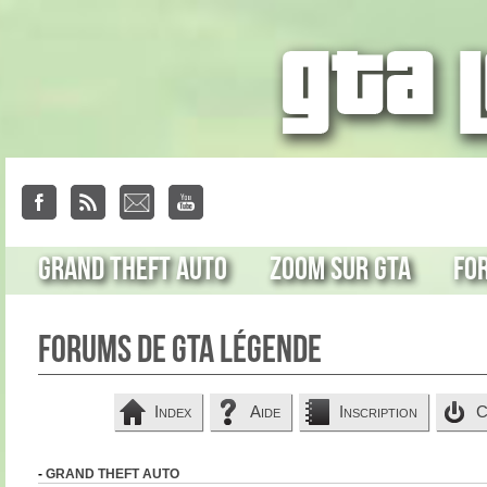
Grand Theft Auto
Zoom sur GTA
Fo
Forums de GTA Légende
Index
Aide
Inscription
C
-
GRAND THEFT AUTO