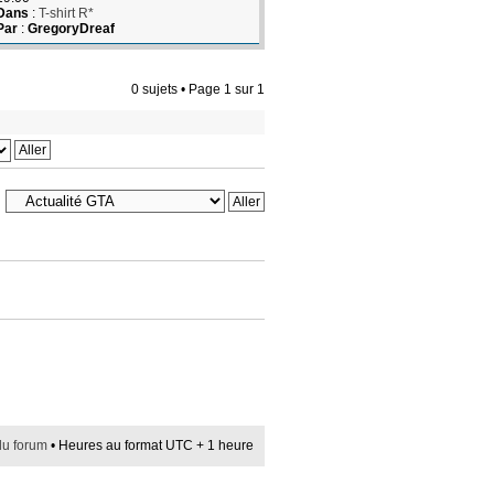
Dans
:
T-shirt R*
Par
:
GregoryDreaf
0 sujets • Page
1
sur
1
du forum
• Heures au format UTC + 1 heure