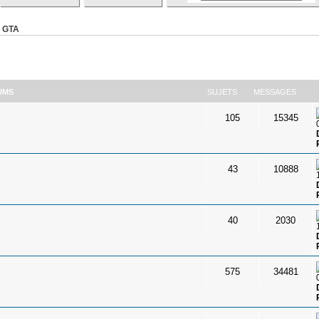
 GTA
UMS
SUJETS
MESSAGES
105
15345
43
10888
40
2030
575
34481