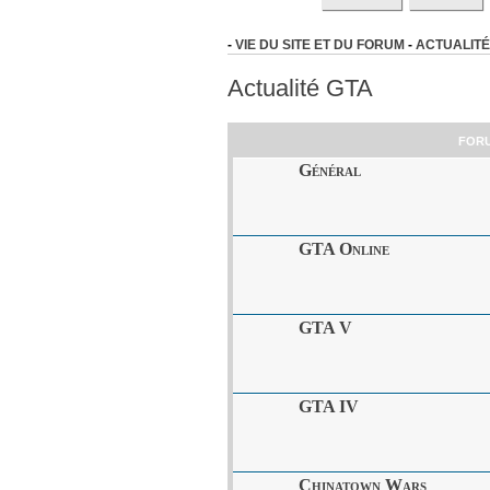
-
VIE DU SITE ET DU FORUM
-
ACTUALITÉ
Actualité GTA
FOR
Général
GTA Online
GTA V
GTA IV
Chinatown Wars