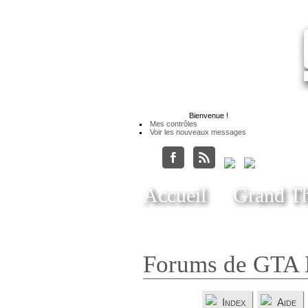
Bienvenue
!
Mes contrôles
Voir les nouveaux messages
Accueil
Grand Th
Forums de GTA 
Index
Aide