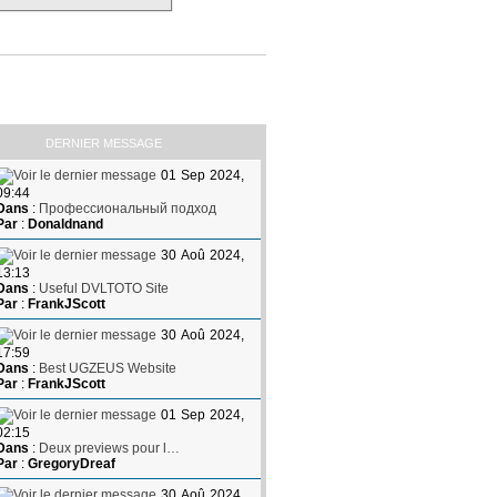
DERNIER MESSAGE
01 Sep 2024,
09:44
Dans
:
Профессиональный подход
Par
:
Donaldnand
30 Aoû 2024,
13:13
Dans
:
Useful DVLTOTO Site
Par
:
FrankJScott
30 Aoû 2024,
17:59
Dans
:
Best UGZEUS Website
Par
:
FrankJScott
01 Sep 2024,
02:15
Dans
:
Deux previews pour l…
Par
:
GregoryDreaf
30 Aoû 2024,