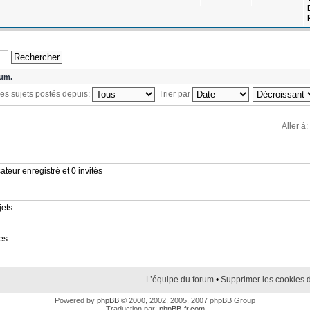
rum.
 les sujets postés depuis:
Trier par
Aller à:
ateur enregistré et 0 invités
jets
es
L’équipe du forum
•
Supprimer les cookies 
Powered by
phpBB
© 2000, 2002, 2005, 2007 phpBB Group
Traduction par:
phpBB-fr.com