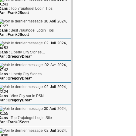
01:43
Dans
:
Top 7rajatogel Login Tips
Par
:
FrankJScott
30 Aoû 2024,
01:27
Dans
:
Best 7rajatogel Login Tips
Par
:
FrankJScott
02 Juil 2024,
04:53
Dans
:
Liberty City Stories…
Par
:
GregoryDreaf
02 Avr 2024,
07:42
Dans
:
Liberty City Stories…
Par
:
GregoryDreaf
02 Juil 2024,
22:24
Dans
:
Vice City sur le PSN…
Par
:
GregoryDreaf
30 Aoû 2024,
01:55
Dans
:
Top 7rajatogel Login Site
Par
:
FrankJScott
02 Juil 2024,
19:00