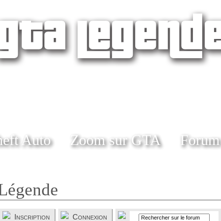
eft Auto
Zoom sur GTA
Forum
Légende
Inscription
Connexion