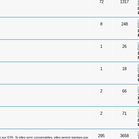
72
1317
8
248
1
26
1
18
2
66
2
71
295
3658
 sur GTA. Si elles sont convenables, elles seront reprises par