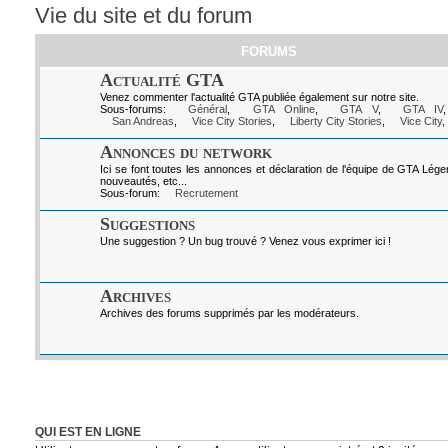
Vie du site et du forum
FORUMS
Actualité GTA
Venez commenter l'actualité GTA publiée également sur notre site.
Sous-forums:
Général
,
GTA Online
,
GTA V
,
GTA IV
San Andreas
,
Vice City Stories
,
Liberty City Stories
,
Vice City
,
Annonces du network
Ici se font toutes les annonces et déclaration de l'équipe de GTA Lég
nouveautés, etc...
Sous-forum:
Recrutement
Suggestions
Une suggestion ? Un bug trouvé ? Venez vous exprimer ici !
Archives
Archives des forums supprimés par les modérateurs.
QUI EST EN LIGNE