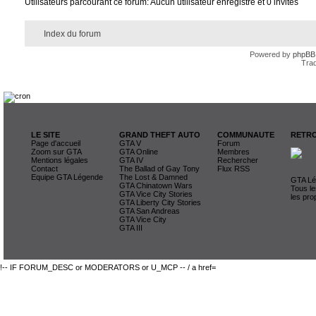
Utilisateurs parcourant ce forum: Aucun utilisateur enregistré et 0 invités
Index du forum
Powered by
phpBB
Trad
LE SITE
GRAND THEFT AUTO
COMMUNAUTE
RETRO
Page d'accueil
GTA V
Forum
Zoom sur GTA
GTA Online
Membres
Mentions légales
GTA IV
Rechercher
Contact
The Ballad of Gay Tony
Flux RSS
Equipe GTA Légende
The Lost & Damned
GTA Lég
GTA Chinatown Wars
Tous le
GTA Vice City Stories
les pro
GTA Liberty City Stories
GTA San Andreas
GTA Vice City
GTA III
!-- IF FORUM_DESC or MODERATORS or U_MCP -- / a href=