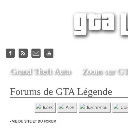
Grand Theft Auto
Zoom sur G
Forums de GTA Légende
Index
Aide
Inscription
Con
-
VIE DU SITE ET DU FORUM