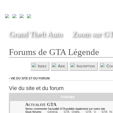
Grand Theft Auto
Zoom sur G
Forums de GTA Légende
Index
Aide
Inscription
Con
-
VIE DU SITE ET DU FORUM
Vie du site et du forum
FORUMS
Actualité GTA
Venez commenter l'actualité GTA publiée également sur notre site.
Sous-forums:
Général
,
GTA Online
,
GTA V
,
GTA IV