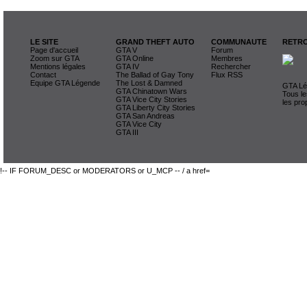
LE SITE
GRAND THEFT AUTO
COMMUNAUTE
RETRO
Page d'accueil
GTA V
Forum
Zoom sur GTA
GTA Online
Membres
Mentions légales
GTA IV
Rechercher
Contact
The Ballad of Gay Tony
Flux RSS
Equipe GTA Légende
The Lost & Damned
GTA Lég
GTA Chinatown Wars
Tous le
GTA Vice City Stories
les pro
GTA Liberty City Stories
GTA San Andreas
GTA Vice City
GTA III
!-- IF FORUM_DESC or MODERATORS or U_MCP -- / a href=