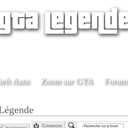
eft Auto
Zoom sur GTA
Forum
Légende
Connexion
Inscription