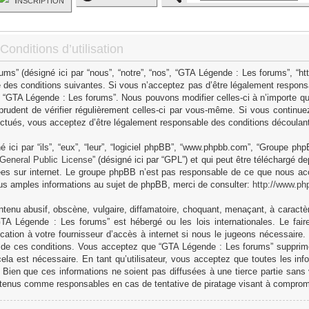
onditions d’utilisation
s” (désigné ici par “nous”, “notre”, “nos”, “GTA Légende : Les forums”, “h
 des conditions suivantes. Si vous n’acceptez pas d’être légalement responsa
as “GTA Légende : Les forums”. Nous pouvons modifier celles-ci à n’importe q
 prudent de vérifier régulièrement celles-ci par vous-même. Si vous continue
ctués, vous acceptez d’être légalement responsable des conditions découlant 
ici par “ils”, “eux”, “leur”, “logiciel phpBB”, “www.phpbb.com”, “Groupe ph
General Public License
” (désigné ici par “GPL”) et qui peut être téléchargé d
sées sur internet. Le groupe phpBB n’est pas responsable de ce que nous 
us amples informations au sujet de phpBB, merci de consulter:
http://www.ph
tenu abusif, obscène, vulgaire, diffamatoire, choquant, menaçant, à caractèr
GTA Légende : Les forums” est hébergé ou les lois internationales. Le fa
cation à votre fournisseur d’accès à internet si nous le jugeons nécessaire
 de ces conditions. Vous acceptez que “GTA Légende : Les forums” supprime,
ela est nécessaire. En tant qu’utilisateur, vous acceptez que toutes les in
Bien que ces informations ne soient pas diffusées à une tierce partie sans
 tenus comme responsables en cas de tentative de piratage visant à comprom