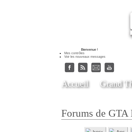
Bienvenue
!
Mes contrôles
Voir les nouveaux messages
Accueil
Grand Th
Forums de GTA 
Index
Aide