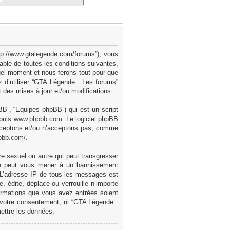
ttp://www.gtalegende.com/forums”), vous
ble de toutes les conditions suivantes,
uel moment et nous ferons tout pour que
z d’utiliser “GTA Légende : Les forums”
des mises à jour et/ou modifications.
pBB”, “Equipes phpBB”) qui est un script
epuis
www.phpbb.com
. Le logiciel phpBB
acceptons et/ou n’acceptons pas, comme
pbb.com/
.
e sexuel ou autre qui peut transgresser
ire peut vous mener à un bannissement
. L’adresse IP de tous les messages est
 édite, déplace ou verrouille n’importe
formations que vous avez entrées soient
 votre consentement, ni “GTA Légende :
ettre les données.