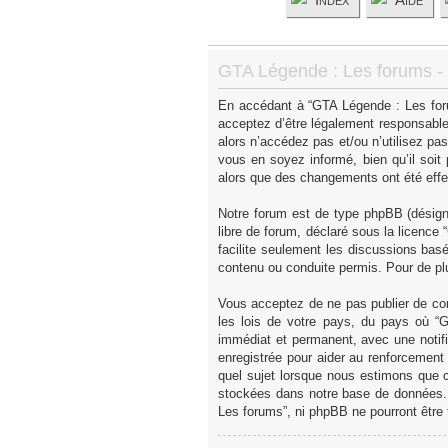
GTA Légende : Les forums - C
En accédant à “GTA Légende : Les forum
acceptez d’être légalement responsable
alors n’accédez pas et/ou n’utilisez p
vous en soyez informé, bien qu’il soit
alors que des changements ont été effe
Notre forum est de type phpBB (désigné 
libre de forum, déclaré sous la licence “
facilite seulement les discussions ba
contenu ou conduite permis. Pour de pl
Vous acceptez de ne pas publier de con
les lois de votre pays, du pays où “
immédiat et permanent, avec une notifi
enregistrée pour aider au renforcement
quel sujet lorsque nous estimons que c
stockées dans notre base de données. 
Les forums”, ni phpBB ne pourront être